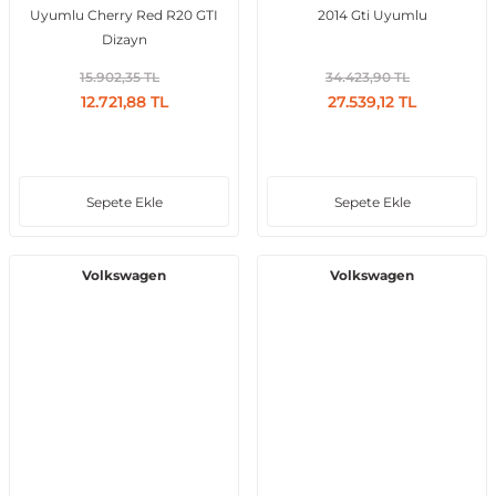
Uyumlu Cherry Red R20 GTI
2014 Gti Uyumlu
Dizayn
Vito W639
15.902,35 TL
34.423,90 TL
12.721,88 TL
27.539,12 TL
shi
X-Class W470
Sepete Ekle
Sepete Ekle
t
Volkswagen
Volkswagen
e