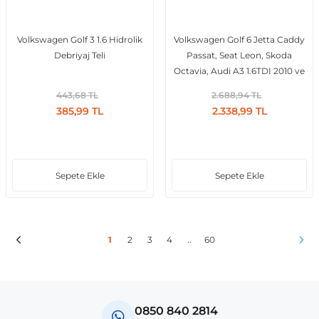
Volkswagen Golf 3 1.6 Hidrolik
Volkswagen Golf 6 Jetta Caddy
Debriyaj Teli
Passat, Seat Leon, Skoda
Octavia, Audi A3 1.6TDI 2010 ve
Sonrası Turbo Hortumu
443,68 TL
2.688,94 TL
385,99 TL
2.338,99 TL
Sepete Ekle
Sepete Ekle
1
2
3
4
..
60
0850 840 2814