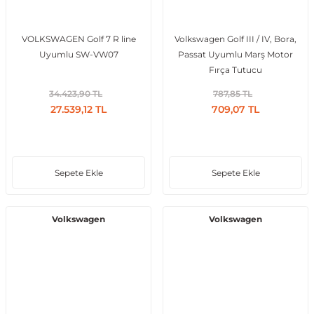
VOLKSWAGEN Golf 7 R line
Volkswagen Golf III / IV, Bora,
Uyumlu SW-VW07
Passat Uyumlu Marş Motor
ong
Fırça Tutucu
34.423,90 TL
787,85 TL
27.539,12 TL
709,07 TL
Sepete Ekle
Sepete Ekle
Volkswagen
Volkswagen