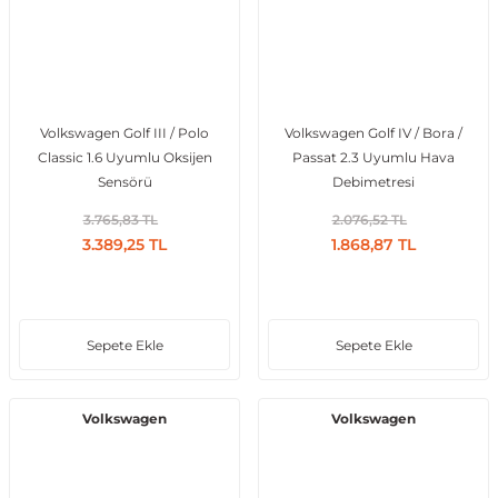
al
Volkswagen Golf III / Polo
Volkswagen Golf IV / Bora /
Classic 1.6 Uyumlu Oksijen
Passat 2.3 Uyumlu Hava
Sensörü
Debimetresi
3.765,83 TL
2.076,52 TL
3.389,25 TL
1.868,87 TL
Sepete Ekle
Sepete Ekle
Volkswagen
Volkswagen