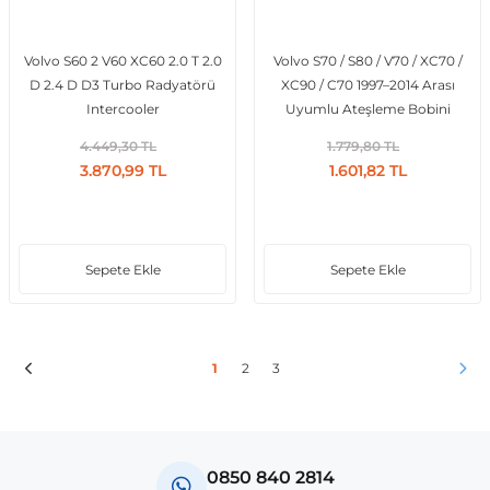
Volvo S60 2 V60 XC60 2.0 T 2.0
Volvo S70 / S80 / V70 / XC70 /
D 2.4 D D3 Turbo Radyatörü
XC90 / C70 1997–2014 Arası
Intercooler
Uyumlu Ateşleme Bobini
4.449,30 TL
1.779,80 TL
3.870,99 TL
1.601,82 TL
Sepete Ekle
Sepete Ekle
1
2
3
0850 840 2814