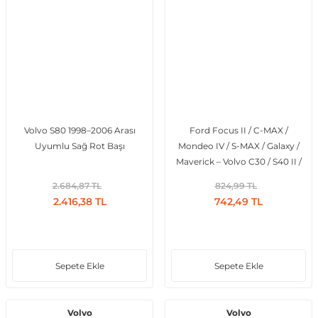
Volvo S80 1998–2006 Arası
Ford Focus II / C-MAX /
Uyumlu Sağ Rot Başı
Mondeo IV / S-MAX / Galaxy /
Maverick – Volvo C30 / S40 II /
S80 II / V50 / V70 III 1.8 16V – 2.0
2.684,87 TL
824,99 TL
16V (2003-2014) Uyumlu
2.416,38 TL
742,49 TL
Ateşleme Bobini
Sepete Ekle
Sepete Ekle
Volvo
Volvo