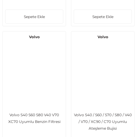
Sepete Ekle
Sepete Ekle
Volvo
Volvo
Volvo S40 S60 S80 V40 V70
Volvo S40 / S60 / S70 / S80 / V40
XC70 Uyumlu Benzin Filtresi
/ V70 / XC90 / C70 Uyumlu
Ateşleme Bujisi