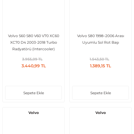
al
Volvo S60 S80 V60 V70 XC60
Volvo S80 1998–2006 Arası
XC70 D4 2003-2018 Turbo
Uyumlu Sol Rot Başı
Radyatörü (Intercooler)
3.955,09 TL
1.543,50 TL
3.440,99 TL
1.389,15 TL
Sepete Ekle
Sepete Ekle
Volvo
Volvo