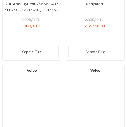
2011 Arası Uyumlu / Volvo S40 /
Radyatörü
S60 / S80 / V50 / V70 / C30 / C70
2003–2013 Arası Uyumlu
2.098,11 TL
2.935,10 TL
Ateşleme Bobini
1.888,30 TL
2.553,99 TL
Sepete Ekle
Sepete Ekle
Volvo
Volvo