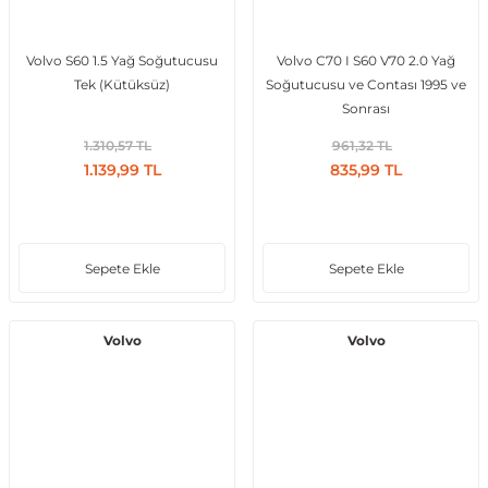
Volvo S60 1.5 Yağ Soğutucusu
Volvo C70 I S60 V70 2.0 Yağ
Tek (Kütüksüz)
Soğutucusu ve Contası 1995 ve
ong
Sonrası
1.310,57 TL
961,32 TL
1.139,99 TL
835,99 TL
Sepete Ekle
Sepete Ekle
Volvo
Volvo