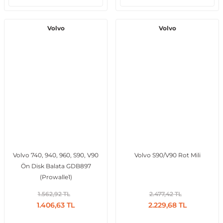
Volvo
Volvo
Volvo 740, 940, 960, S90, V90
Volvo S90/V90 Rot Mili
Ön Disk Balata GDB897
(Prowalle1)
1.562,92 TL
2.477,42 TL
1.406,63 TL
2.229,68 TL