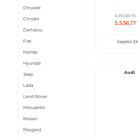
2014 Arası Uyu
Chrysler
Debimetre
6.151,30 TL
Citroen
5.536,17
Daihatsu
Fiat
Sepete Ek
Honda
Hyundai
Audi
Jeep
Lada
Land Rover
Mitsubishi
Nissan
Peugeot