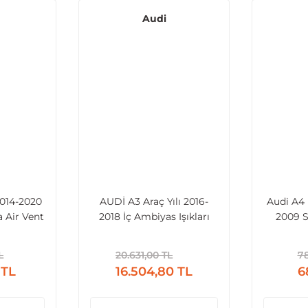
Audi
2014-2020
AUDİ A3 Araç Yılı 2016-
Audi A4 
 Air Vent
2018 İç Ambiyas Işıkları
2009 
enk
L
20.631,00 TL
78
 TL
16.504,80 TL
6