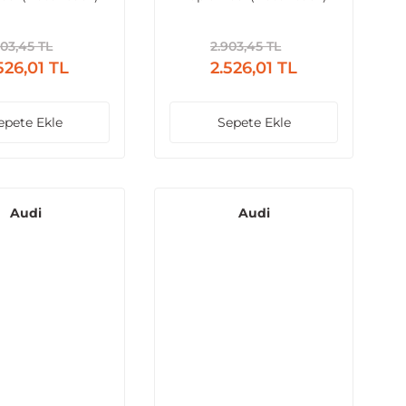
Sonrası Uyumlu
2013 Sonrası Uyumlu
903,45 TL
2.903,45 TL
526,01 TL
2.526,01 TL
epete Ekle
Sepete Ekle
Audi
Audi