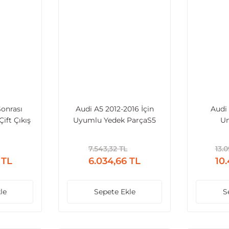
Sonrası
Audi A5 2012-2016 İçin
Audi
ift Çıkış
Uyumlu Yedek ParçaS5
Un
ck
DIifüzör (4Kapı)
Havalandı
7.543,32 TL
13.
 TL
6.034,66 TL
10
le
Sepete Ekle
S