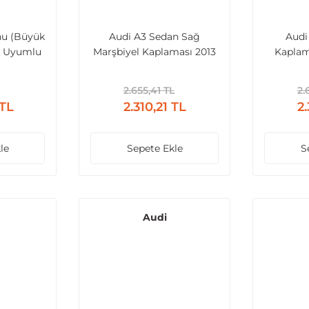
nu (Büyük
Audi A3 Sedan Sağ
Audi
sı Uyumlu
Marşbiyel Kaplaması 2013
Kaplam
Sonrası Uyumlu
2013 
2.655,41 TL
2.
 TL
2.310,21 TL
2.
le
Sepete Ekle
S
Audi