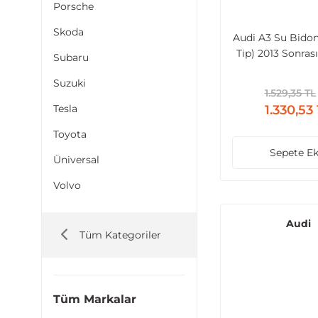
Porsche
Skoda
Audi A3 Su Bido
Tip) 2013 Sonra
Subaru
Suzuki
1.529,35 TL
Tesla
1.330,53
Toyota
Sepete Ek
Üniversal
Volvo
Audi
Tüm Kategoriler
Tüm Markalar