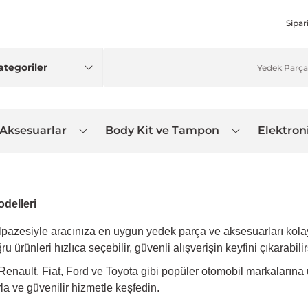
Sipar
 Aksesuarlar
Body Kit ve Tampon
Elektron
delleri
elpazesiyle aracınıza en uygun yedek parça ve aksesuarları kola
rünleri hızlıca seçebilir, güvenli alışverişin keyfini çıkarabilir
ault, Fiat, Ford ve Toyota gibi popüler otomobil markalarına u
rla ve güvenilir hizmetle keşfedin.