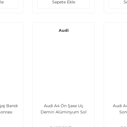
le
Sepete Ekle
S
Audi
gaj Bandı
Audi A4 Ön Şase Uç
Audi A
Sonrası
Demiri Alüminyum Sol
Son
2009 Sonrası Uyumlu