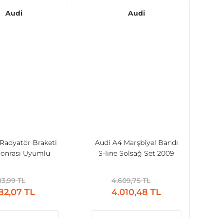
Audi
Audi
Radyatör Braketi
Audi A4 Marşbiyel Bandı
Sonrası Uyumlu
S-line Solsağ Set 2009
Sonrası Uyumlu
3,99 TL
4.609,75 TL
82,07 TL
4.010,48 TL