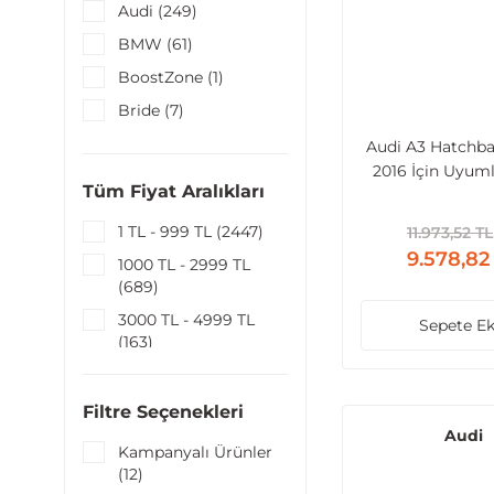
Audi (249)
BMW (61)
BoostZone (1)
Bride (7)
Cherlovet (16)
Audi A3 Hatchba
2016 İçin Uyum
Chery (2)
Tüm Fiyat Aralıkları
Parça RS3 Di
Chrysler (1)
(Normal Tampo
1 TL - 999 TL (2447)
11.973,52 TL
Citroen (20)
9.578,82
1000 TL - 2999 TL
Cupra (1)
(689)
Daihatsu (1)
3000 TL - 4999 TL
Sepete Ek
Diğer Markalar (14)
(163)
DS Automobiles (1)
5000 TL - 9999 TL
(167)
Fiat (6)
Filtre Seçenekleri
9999 TL - 100000 TL
Audi
Ford (29)
(206)
Kampanyalı Ürünler
Honda (18)
(12)
100000 TL ve üzeri