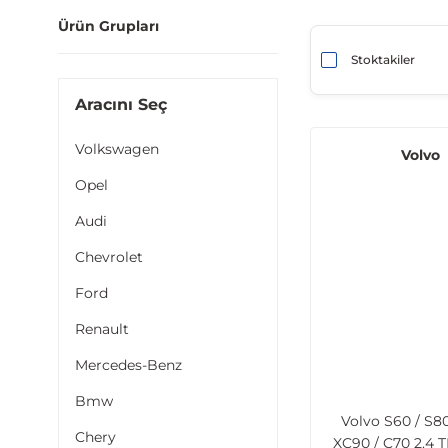
Ürün Grupları
Stoktakiler
Aracını Seç
Volkswagen
Volvo
Opel
Audi
Chevrolet
Ford
Renault
Mercedes-Benz
Bmw
Volvo S60 / S80
Chery
XC90 / C70 2.4 