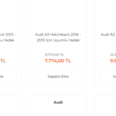
ck 2013 -
Audi A3 Hatchback 2016 -
Audi A3 
lu Yedek
2019 İçin Uyumlu Yedek
füzör
Parça RS3 Difüzör
n İçin)
(Normal Tampon İçin)
9.717,50 TL
12.
 TL
7.774,00 TL
9.
le
Sepete Ekle
S
Audi