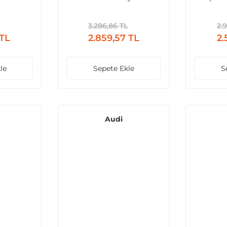
mlu Hava
2013 
si
3.286,86 TL
2.
 TL
2.859,57 TL
2.
le
Sepete Ekle
S
Audi