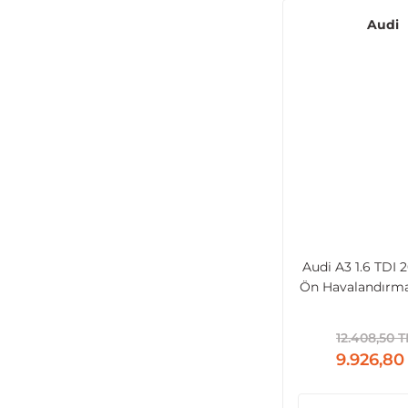
Renault (10)
Audi
Seat (37)
Skoda (28)
Sparco (1)
Subaru (3)
Suzuki (1)
Tesla (6)
Tofaş (1)
Toyota (15)
Tüm Araçlara
Audi A3 1.6 TDI 
Uyumlu (126)
Ön Havalandırma
Volkswagen (1320)
Işıklı 64 R
Volvo (51)
12.408,50 T
9.926,80