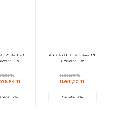
 A3 2014-2020
Audi A3 1.0 TFSI 2014-2020
iversal Ön
Universal Ön
rma Seti Işıklı 64
Havalandırma Air Vent
Renk
Işıklı 64 Renk
096,05 TL
14.501,50 TL
.476,84 TL
11.601,20 TL
epete Ekle
Sepete Ekle