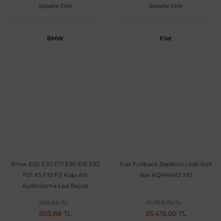
Sepete Ekle
Sepete Ekle
Vito W639
BMW
Fiat
shi
X-Class W470
t
e
Bmw E60 E70 E71 E90 E91 E92
Fiat Fullback Sepetsiz Ledli Roll
F01 X5 F10 F11 Kapı Altı
Bar AQM4WD X10
Aydınlatma Led Beyaz
629,86 TL
31.768,75 TL
503,88 TL
25.415,00 TL