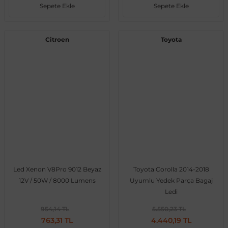
Sepete Ekle
Sepete Ekle
Citroen
Toyota
Led Xenon V8Pro 9012 Beyaz
Toyota Corolla 2014-2018
12V / 50W / 8000 Lumens
Uyumlu Yedek Parça Bagaj
Ledi
954,14 TL
5.550,23 TL
763,31 TL
4.440,19 TL