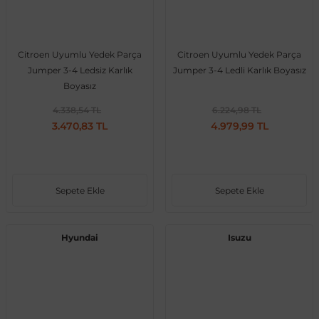
Citroen Uyumlu Yedek Parça
Citroen Uyumlu Yedek Parça
Jumper 3-4 Ledsiz Karlık
Jumper 3-4 Ledli Karlık Boyasız
Boyasız
4.338,54 TL
6.224,98 TL
3.470,83 TL
4.979,99 TL
Sepete Ekle
Sepete Ekle
Hyundai
Isuzu