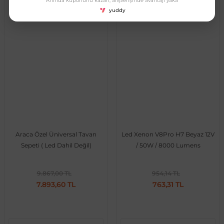
Anında kuponunu kazan, alışverişinde avantajı yaka
Tüm Araçlara Uyumlu
Citroen
yuddy
Araca Özel Üniversal Tavan
Led Xenon V8Pro H7 Beyaz 12V
Sepeti ( Led Dahil Değil)
/ 50W / 8000 Lumens
9.867,00 TL
954,14 TL
7.893,60 TL
763,31 TL