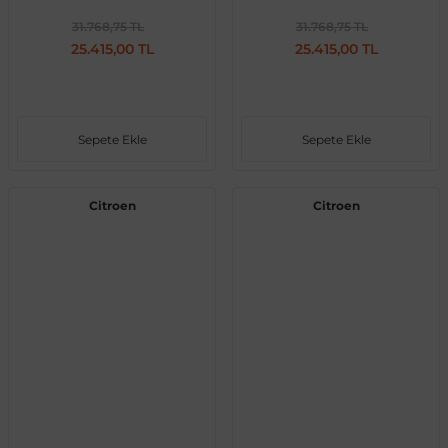
31.768,75 TL
31.768,75 TL
25.415,00 TL
25.415,00 TL
al
Sepete Ekle
Sepete Ekle
Citroen
Citroen