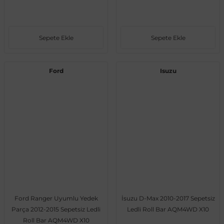
Sepete Ekle
Sepete Ekle
ong
Ford
Isuzu
Ford Ranger Uyumlu Yedek
İsuzu D-Max 2010-2017 Sepetsiz
Parça 2012-2015 Sepetsiz Ledli
Ledli Roll Bar AQM4WD X10
Roll Bar AQM4WD X10