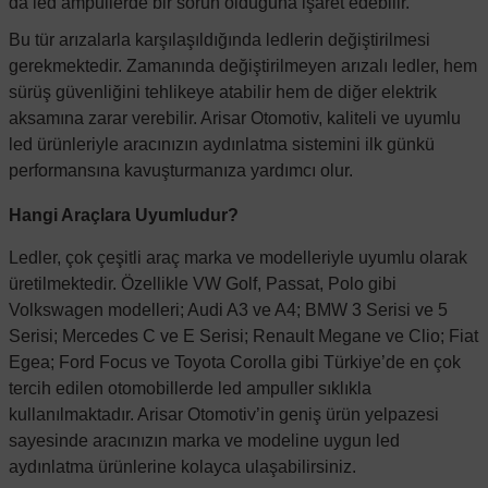
da led ampullerde bir sorun olduğuna işaret edebilir.
Bu tür arızalarla karşılaşıldığında ledlerin değiştirilmesi
gerekmektedir. Zamanında değiştirilmeyen arızalı ledler, hem
sürüş güvenliğini tehlikeye atabilir hem de diğer elektrik
aksamına zarar verebilir. Arisar Otomotiv, kaliteli ve uyumlu
led ürünleriyle aracınızın aydınlatma sistemini ilk günkü
performansına kavuşturmanıza yardımcı olur.
Hangi Araçlara Uyumludur?
Ledler, çok çeşitli araç marka ve modelleriyle uyumlu olarak
üretilmektedir. Özellikle VW Golf, Passat, Polo gibi
Volkswagen modelleri; Audi A3 ve A4; BMW 3 Serisi ve 5
Serisi; Mercedes C ve E Serisi; Renault Megane ve Clio; Fiat
Egea; Ford Focus ve Toyota Corolla gibi Türkiye’de en çok
tercih edilen otomobillerde led ampuller sıklıkla
kullanılmaktadır. Arisar Otomotiv’in geniş ürün yelpazesi
sayesinde aracınızın marka ve modeline uygun led
aydınlatma ürünlerine kolayca ulaşabilirsiniz.