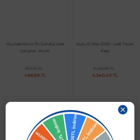
Hyundai Kona Ön Gündüz Ledi
İsuzu D-Max 2020+ Ledli Tavan
Çerçeve - Krom
Kepi
623,62 TL
5.425,50 TL
498,90 TL
4.340,40 TL
Sepete Ekle
Sepete Ekle
Isuzu
Ford