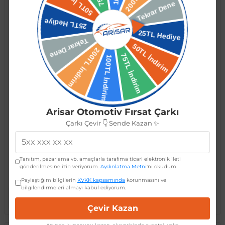
Isuzu D-Max 2021 Ledli Bagaj
Ford Ranger Uyumlu Yedek
Arisar Otomotiv Fırsat Çarkı
Kaplama
Parça T7 2015 Bagaj Kapağı Led
Çarkı Çevir 👇 Sende Kazan ✨
Dekoratif Şerit
5.336,95 TL
2.380,37 TL
4.269,56 TL
1.904,30 TL
Tanıtım, pazarlama vb. amaçlarla tarafıma ticari elektronik ileti
gönderilmesine izin veriyorum.
Aydınlatma Metni
'ni okudum.
Paylaştığım bilgilerin
KVKK kapsamında
korunmasını ve
bilgilendirmeleri almayı kabul ediyorum.
Sepete Ekle
Sepete Ekle
Çevir Kazan