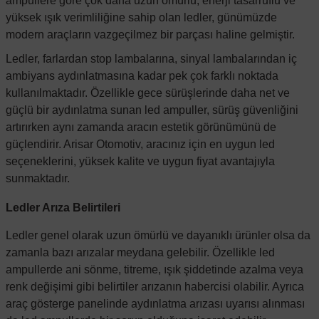
ampullere göre çok daha uzun ömürlü, enerji tasarruflu ve
yüksek ışık verimliliğine sahip olan ledler, günümüzde
modern araçların vazgeçilmez bir parçası haline gelmiştir.
Ledler, farlardan stop lambalarına, sinyal lambalarından iç
ambiyans aydınlatmasına kadar pek çok farklı noktada
kullanılmaktadır. Özellikle gece sürüşlerinde daha net ve
güçlü bir aydınlatma sunan led ampuller, sürüş güvenliğini
artırırken aynı zamanda aracın estetik görünümünü de
güçlendirir. Arisar Otomotiv, aracınız için en uygun led
seçeneklerini, yüksek kalite ve uygun fiyat avantajıyla
sunmaktadır.
Ledler Arıza Belirtileri
Ledler genel olarak uzun ömürlü ve dayanıklı ürünler olsa da
zamanla bazı arızalar meydana gelebilir. Özellikle led
ampullerde ani sönme, titreme, ışık şiddetinde azalma veya
renk değişimi gibi belirtiler arızanın habercisi olabilir. Ayrıca
araç gösterge panelinde aydınlatma arızası uyarısı alınması