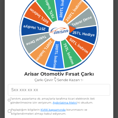
BMW
Audi
Arisar Otomotiv Fırsat Çarkı
Bmw E90 2009-2012 Uyumlu
Audi A4 B8 2009-2014 Uyumlu
Çarkı Çevir 👇 Sende Kazan ✨
Yedek Parça Piano Black
Yedek Parça Piano Black
Batman Yarasa Ayna Kapağı
Batman Yarasa Ayna Kapağı
523,25 TL
523,25 TL
Tanıtım, pazarlama vb. amaçlarla tarafıma ticari elektronik ileti
418,60 TL
418,60 TL
gönderilmesine izin veriyorum.
Aydınlatma Metni
'ni okudum.
Paylaştığım bilgilerin
KVKK kapsamında
korunmasını ve
bilgilendirmeleri almayı kabul ediyorum.