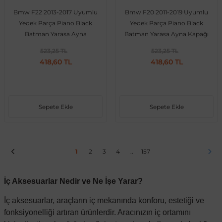
Bmw F22 2013-2017 Uyumlu
Bmw F20 2011-2019 Uyumlu
Yedek Parça Piano Black
Yedek Parça Piano Black
Batman Yarasa Ayna
Batman Yarasa Ayna Kapağı
KapağıTırnaklı
Tırnaklı
523,25 TL
523,25 TL
418,60 TL
418,60 TL
Sepete Ekle
Sepete Ekle
1
2
3
4
..
157
İç Aksesuarlar Nedir ve Ne İşe Yarar?
İç aksesuarlar, araçların iç mekanında konforu, estetiği ve
fonksiyonelliği artıran ürünlerdir. Aracınızın iç ortamını