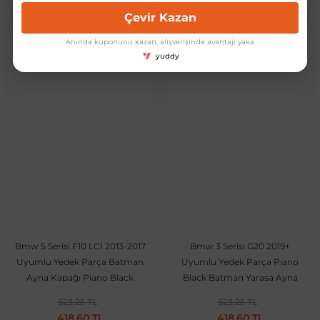
Çevir Kazan
Sepete Ekle
Sepete Ekle
Anında kuponunu kazan, alışverişinde avantajı yaka
yuddy
BMW
BMW
Bmw 5 Serisi F10 LCİ 2013-2017
Bmw 3 Serisi G20 2019+
Uyumlu Yedek Parça Batman
Uyumlu Yedek Parça Piano
Ayna Kapağı Piano Black
Black Batman Yarasa Ayna
Kapağı
523,25 TL
523,25 TL
418,60 TL
418,60 TL