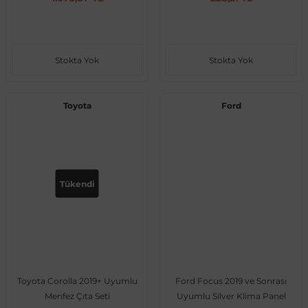
Vito W639
Stokta Yok
Stokta Yok
shi
X-Class W470
Toyota
Ford
t
Tükendi
e
Toyota Corolla 2019+ Uyumlu
Ford Focus 2019 ve Sonrası
Menfez Çıta Seti
Uyumlu Silver Klima Panel