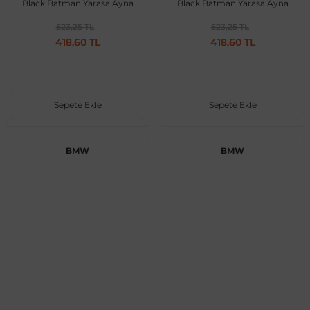
Black Batman Yarasa Ayna
Black Batman Yarasa Ayna
Kapağı
Kapağı Tırnaklı
523,25 TL
523,25 TL
418,60 TL
418,60 TL
Sepete Ekle
Sepete Ekle
BMW
BMW