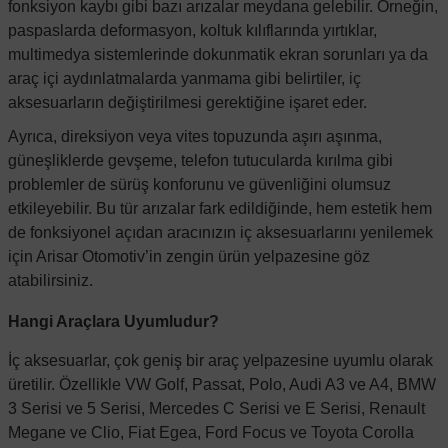
fonksiyon kaybı gibi bazı arızalar meydana gelebilir. Örneğin,
paspaslarda deformasyon, koltuk kılıflarında yırtıklar,
multimedya sistemlerinde dokunmatik ekran sorunları ya da
araç içi aydınlatmalarda yanmama gibi belirtiler, iç
aksesuarların değiştirilmesi gerektiğine işaret eder.
Ayrıca, direksiyon veya vites topuzunda aşırı aşınma,
güneşliklerde gevşeme, telefon tutucularda kırılma gibi
problemler de sürüş konforunu ve güvenliğini olumsuz
etkileyebilir. Bu tür arızalar fark edildiğinde, hem estetik hem
de fonksiyonel açıdan aracınızın iç aksesuarlarını yenilemek
için
Arisar Otomotiv
’in zengin ürün yelpazesine göz
atabilirsiniz.
Hangi Araçlara Uyumludur?
İç aksesuarlar, çok geniş bir araç yelpazesine uyumlu olarak
üretilir. Özellikle VW Golf, Passat, Polo, Audi A3 ve A4, BMW
3 Serisi ve 5 Serisi, Mercedes C Serisi ve E Serisi, Renault
Megane ve Clio, Fiat Egea, Ford Focus ve Toyota Corolla