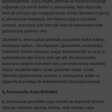
kişiselleştirmek, sürüş keyfini artırmak ve kullanım kolaylığı
sağlamak için tercih edilen iç aksesuarlar, hem sürücüler
hem de yolcular için vazgeçilmezdir.
Arisar Otomotiv
’in geniş
iç aksesuarlar kategorisi, her ihtiyaca uygun çözümler
sunarak, aracınızın içini hem şık hem de fonksiyonel hale
getirmenize yardımcı olur.
Otomobil iç aksesuarları arasında paspaslar, koltuk kılıfları,
direksiyon kılıfları, vites topuzları, güneşlikler, multimedya
sistemleri, telefon tutucular, bagaj düzenleyiciler ve araç içi
aydınlatmalar gibi birçok ürün yer alır. Bu aksesuarlar,
aracınızın değerini korurken aynı zamanda sürüş sırasında
ihtiyaç duyabileceğiniz pratik çözümler sunar.
Arisar
Otomotiv
güvencesiyle sunulan iç aksesuarlar, kalite ve
uygun fiyat avantajı ile beklentilerinizi fazlasıyla karşılar.
İç Aksesuarlar Arıza Belirtileri
İç aksesuarlar genellikle uzun ömürlü ve dayanıklı ürünler
olsa da, zamanla aşınma, kırılma, renk solması veya