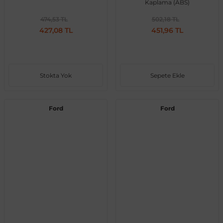
Kaplama (ABS)
474,53 TL
502,18 TL
427,08 TL
451,96 TL
ong
Stokta Yok
Sepete Ekle
Ford
Ford