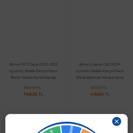
Bmw F10 5 Serisi 2010-2013
Bmw 5 Serisi G30 2017+
Uyumlu Yedek Parça Piano
Uyumlu Yedek Parça Piano
Black Yarasa Ayna Kapağı
Black Batman Yarasa Ayna
Kapağı
935,43 TL
523,25 TL
748,35 TL
418,60 TL
Sepete Ekle
Sepete Ekle