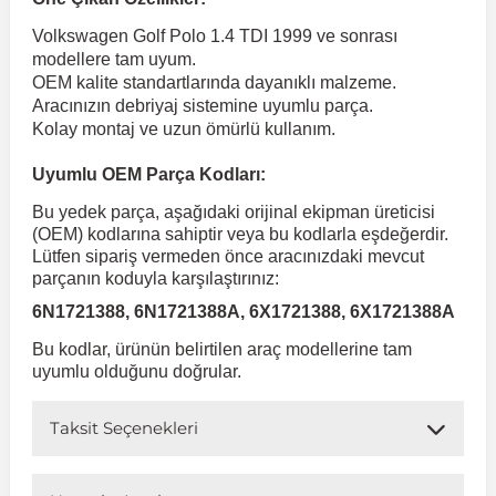
Volkswagen Golf Polo 1.4 TDI 1999 ve sonrası
 Koruma
Volkswagen Taigo
İnsignia
Ranger
R 12
GLK Serisi X204
Jumper
Panda
i30
Skystar
Peugeot 607
modellere tam uyum.
OEM kalite standartlarında dayanıklı malzeme.
Aracınızın debriyaj sistemine uyumlu parça.
Volkswagen Teramont
Kadett
Raptor
R 19
GLS Serisi X167
Jumpy
Punto
İ40
Sunny
Peugeot Bipper
Kolay montaj ve uzun ömürlü kullanım.
Uyumlu OEM Parça Kodları:
Takozu
Volkswagen Tiguan
Meriva
S-Max
R 9-11
Metris
Nemo
Scudo
İoniq
Terrano
Peugeot Boxer
Bu yedek parça, aşağıdaki orijinal ekipman üreticisi
(OEM) kodlarına sahiptir veya bu kodlarla eşdeğerdir.
Lütfen sipariş vermeden önce aracınızdaki mevcut
aza
Volkswagen Touareg
Mokka
Taunus
Safrane
ML Serisi W164
Saxo
Sedici
İx35
X-Trail
Peugeot Expert
parçanın koduyla karşılaştırınız:
6N1721388, 6N1721388A, 6X1721388, 6X1721388A
i
en & Süspansiyon
Volkswagen Touran
Movano
Transit
Scenic
S Serisi W221
Spacetourer
Siena
İx45
Peugeot Partner
Bu kodlar, ürünün belirtilen araç modellerine tam
uyumlu olduğunu doğrular.
Volkswagen Transporter
Omega
Symbol
S Serisi W222
Xantia
Stilo
Kona
Peugeot RCZ
Taksit Seçenekleri
 & Müşür
Volkswagen Volt
Tigra
Taliant
S Serisi W223
Xsara
Talento
Lavita
Peugeot Rifter