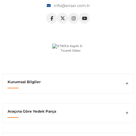
info@arisar.com.tr
Vito W639
shi
X-Class W470
t
Kurumsal Bilgiler
e
Araçına Göre Yedek Parça