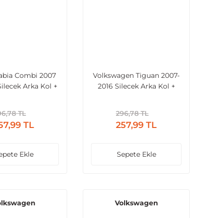
abia Combi 2007
Volkswagen Tiguan 2007-
Silecek Arka Kol +
2016 Silecek Arka Kol +
ürge + Kapak
Süpürge + Kapak
96,78 TL
296,78 TL
57,99 TL
257,99 TL
epete Ekle
Sepete Ekle
olkswagen
Volkswagen