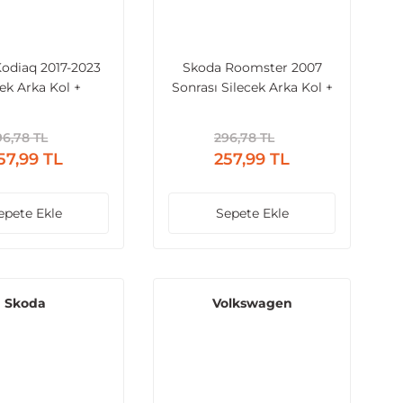
odiaq 2017-2023
Skoda Roomster 2007
cek Arka Kol +
Sonrası Silecek Arka Kol +
ürge + Kapak
Süpürge + Kapak
96,78 TL
296,78 TL
57,99 TL
257,99 TL
epete Ekle
Sepete Ekle
Skoda
Volkswagen