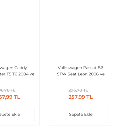
swagen Caddy
Volkswagen Passat B6
ter T5 T6 2004 ve
STW Seat Leon 2006 ve
Arka Silecek Kolu
Sonrası Arka Silecek Kolu
gesi ve Kapağı
Süpürgesi Kapağı
96,78 TL
296,78 TL
57,99 TL
257,99 TL
epete Ekle
Sepete Ekle