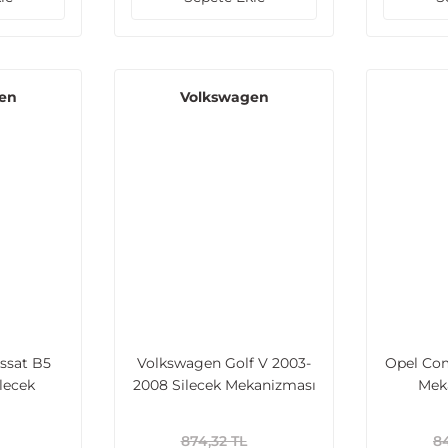
en
Volkswagen
ssat B5
Volkswagen Golf V 2003-
Opel Com
lecek
2008 Silecek Mekanizması
Mek
n (3B2,
Ön (1K1) - Volkswagen Golf
(
B5 1994-
VI 2008-2012 - Volkswagen
874,32 TL
84