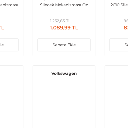
kanizması
Silecek Mekanizması Ön
2010 Sil
eon 1999-
Motorsuz
1996-2003
1.252,83 TL
96
TL
1.089,99 TL
8
le
Sepete Ekle
S
Volkswagen