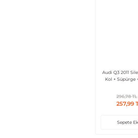
Audi Q3 2011 Sil
Kol + Süpürge 
296,78 TL
257,99 
Sepete Ek