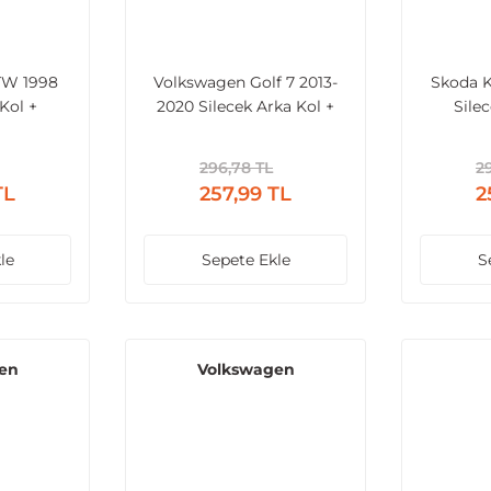
TW 1998
Volkswagen Golf 7 2013-
Skoda K
Kol +
2020 Silecek Arka Kol +
Sile
apak
Süpürge + Kapak
Süp
296,78 TL
2
TL
257,99 TL
2
le
Sepete Ekle
S
en
Volkswagen