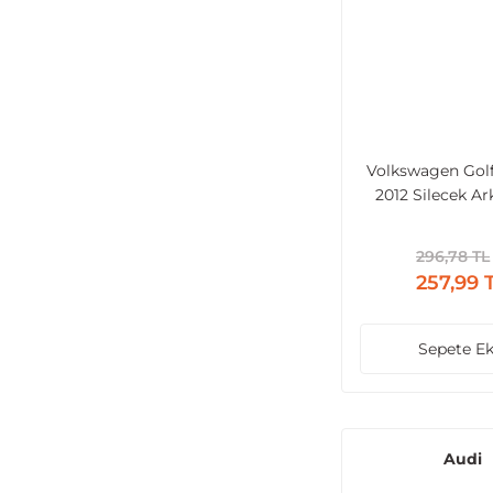
Volkswagen Golf
2012 Silecek Ar
Süpürge + K
296,78 TL
257,99 
Sepete Ek
Audi