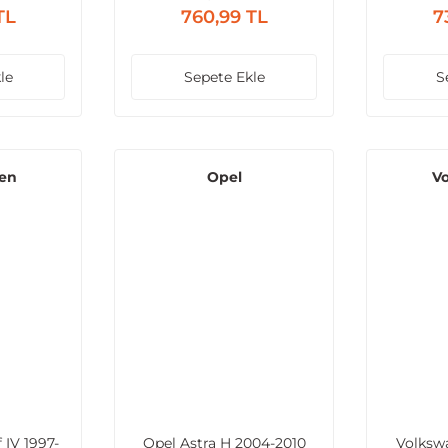
Jetta III 2004-2010
TL
760,99 TL
7
le
Sepete Ekle
S
en
Opel
V
 IV 1997-
Opel Astra H 2004-2010
Volksw