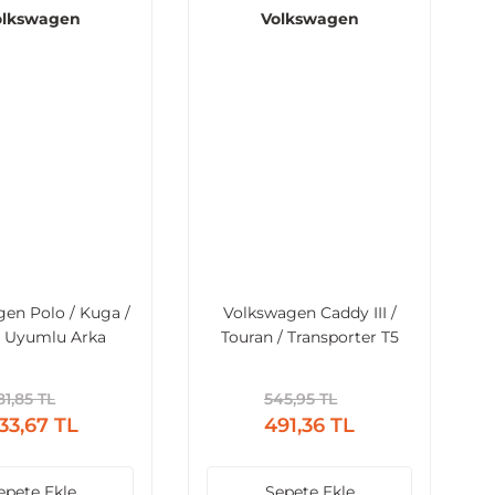
olkswagen
Volkswagen
en Polo / Kuga /
Volkswagen Caddy III /
I Uyumlu Arka
Touran / Transporter T5
Süpürgesi 280mm
Uyumlu Arka Silecek
 Aerotwin
Süpürgesi 400mm –
1,85 TL
545,95 TL
Aerotwin
33,67 TL
491,36 TL
epete Ekle
Sepete Ekle