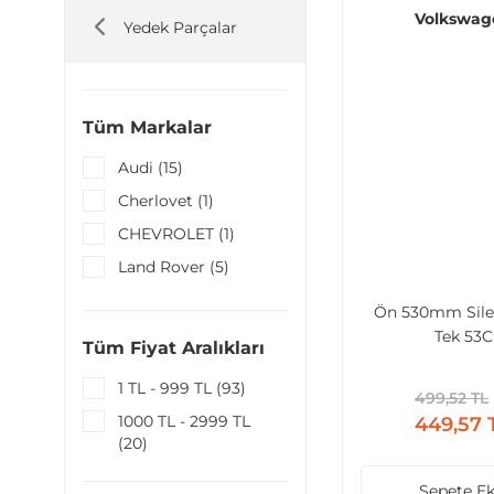
Volkswag
Yedek Parçalar
Tüm Markalar
Audi (15)
Cherlovet (1)
CHEVROLET (1)
Land Rover (5)
Mercedes - Benz (2)
Ön 530mm Sile
Opel (29)
Tek 53C
Tüm Fiyat Aralıkları
Porsche (1)
1 TL - 999 TL (93)
499,52 TL
Seat (8)
1000 TL - 2999 TL
449,57 
Skoda (12)
(20)
Volkswagen (39)
Sepete Ek