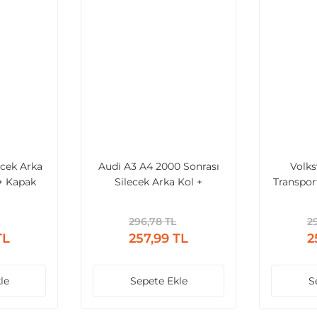
ecek Arka
Audi A3 A4 2000 Sonrası
Volk
+ Kapak
Silecek Arka Kol +
Transpor
Süpürge + Kapak
Sonrası 
Süpür
296,78 TL
2
TL
257,99 TL
2
le
Sepete Ekle
S