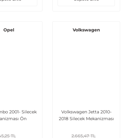
Opel
Volkswagen
bo 2001- Silecek
Volkswagen Jetta 2010-
anizması Ön
2018 Silecek Mekanizması
06272567)
Ön Motorlu
5,25 TL
2.665,47 TL