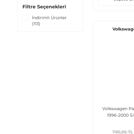
Filtre Seçenekleri
İndirimli Ürünler
(113)
Volkswag
Volkswagen Pa
1996-2000 Si
Mekanizması Ö
3B3) - Audi A4 
786,96 TL