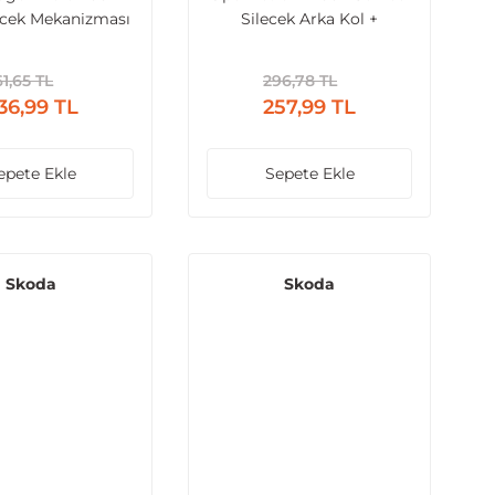
ecek Mekanizması
Silecek Arka Kol +
Ön
Süpürge + Kapak
1,65 TL
296,78 TL
36,99 TL
257,99 TL
epete Ekle
Sepete Ekle
Skoda
Skoda