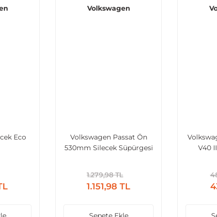
en
Volkswagen
V
cek Eco
Volkswagen Passat Ön
Volkswag
530mm Silecek Süpürgesi
V40 I
Universal
Silecek 
–
1.279,98 TL
48
TL
1.151,98 TL
4
le
Sepete Ekle
S