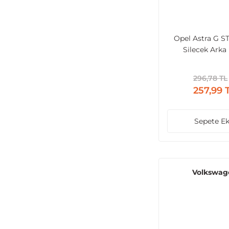
Opel Astra G S
Silecek Arka 
Süpürge + K
296,78 TL
257,99 
Sepete Ek
Volkswag