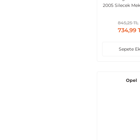
2005 Silecek Me
Ön (1.6) | Seat L
2006 | Audi A3 
845,25 TL
734,99 
Sepete Ek
Opel