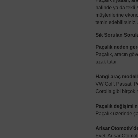
Paçalık fiyatları; 
halinde ya da tekli 
müşterilerine ekonom
temin edebilirsiniz.
Sık Sorulan Sorul
Paçalık neden ger
Paçalık, aracın göv
uzak tutar.
Hangi araç modelle
VW Golf, Passat, Po
Corolla gibi birçok
Paçalık değişimi 
Paçalık üzerinde ça
Arisar Otomotiv
’d
Evet,
Arisar Otomot