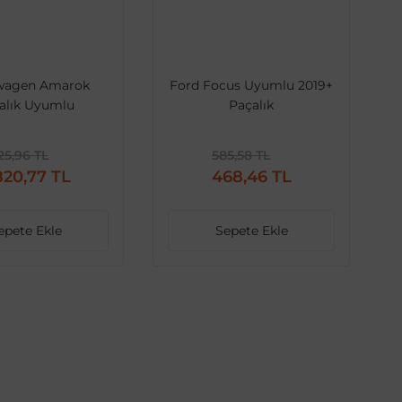
wagen Amarok
Ford Focus Uyumlu 2019+
alık Uyumlu
Paçalık
25,96 TL
585,58 TL
820,77 TL
468,46 TL
epete Ekle
Sepete Ekle