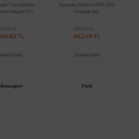
gen Transporter
Hyundai Elantra 2016-2019
mlu Paçalık Ön
Paçalık Seti
Boyasız
00,78 TL
565,62 TL
240,62 TL
452,49 TL
epete Ekle
Sepete Ekle
olkswagen
Ford