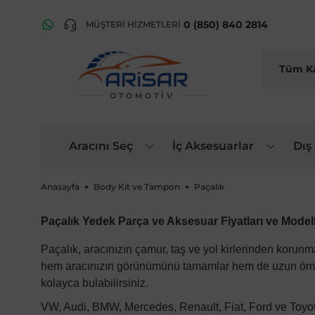
0 (850) 840 2814
MÜŞTERİ HİZMETLERİ
OTOMOTIV
Aracını Seç
İç Aksesuarlar
Dış
Anasayfa
Body Kit ve Tampon
Paçalık
Paçalık Yedek Parça ve Aksesuar Fiyatları ve Modell
Paçalık, aracınızın çamur, taş ve yol kirlerinden korun
hem aracınızın görünümünü tamamlar hem de uzun ömürlü 
kolayca bulabilirsiniz.
VW, Audi, BMW, Mercedes, Renault, Fiat, Ford ve Toyot