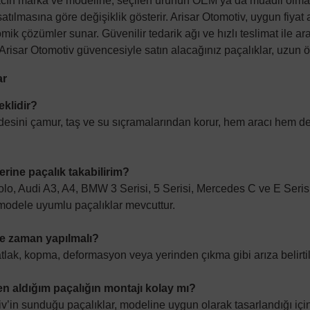
aracın marka ve modeline, seçilen ürünün OEM ya da muadil olma
satılmasına göre değişiklik gösterir.
Arisar Otomotiv
, uygun fiyat
ik çözümler sunar. Güvenilir tedarik ağı ve hızlı teslimat ile ara
Arisar Otomotiv
güvencesiyle satın alacağınız paçalıklar, uzun 
ar
eklidir?
desini çamur, taş ve su sıçramalarından korur, hem aracı hem de t
rine paçalık takabilirim?
lo, Audi A3, A4, BMW 3 Serisi, 5 Serisi, Mercedes C ve E Seris
 modele uyumlu paçalıklar mevcuttur.
ne zaman yapılmalı?
tlak, kopma, deformasyon veya yerinden çıkma gibi arıza belirtil
en aldığım paçalığın montajı kolay mı?
iv
’in sunduğu paçalıklar, modeline uygun olarak tasarlandığı için