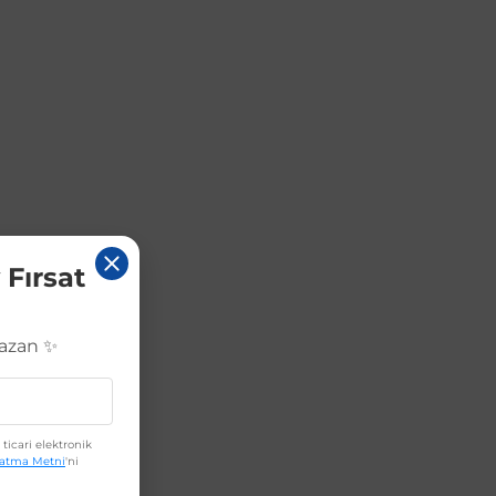
 Fırsat
Kazan ✨
ticari elektronik
latma Metni
'ni