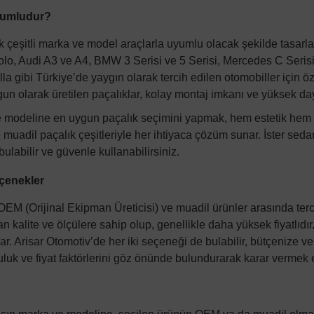
yumludur?
ok çeşitli marka ve model araçlarla uyumlu olacak şekilde tasarla
lo, Audi A3 ve A4, BMW 3 Serisi ve 5 Serisi, Mercedes C Serisi
a gibi Türkiye’de yaygın olarak tercih edilen otomobiller için öz
un olarak üretilen paçalıklar, kolay montaj imkanı ve yüksek day
e modeline en uygun paçalık seçimini yapmak, hem estetik hem d
 ve muadil paçalık çeşitleriyle her ihtiyaca çözüm sunar. İster s
bulabilir ve güvenle kullanabilirsiniz.
çenekler
EM (Orijinal Ekipman Üreticisi) ve muadil ürünler arasında tercih
n kalite ve ölçülere sahip olup, genellikle daha yüksek fiyatlıdır.
ar.
Arisar Otomotiv
’de her iki seçeneği de bulabilir, bütçenize v
uluk ve fiyat faktörlerini göz önünde bulundurarak karar vermek 