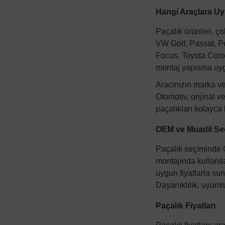
Hangi Araçlara U
Paçalık ürünleri, ç
VW Golf, Passat, Po
Focus, Toyota Coroll
montaj yapısına uyg
Aracınızın marka v
Otomotiv
, orijinal
paçalıkları kolayca 
OEM ve Muadil Se
Paçalık seçiminde O
montajında kullanıla
uygun fiyatlarla sun
Dayanıklılık, uyuml
Paçalık Fiyatları