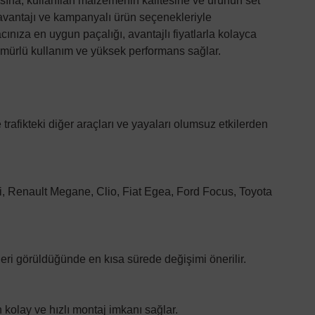
sına, kullanılan malzemenin kalitesine ve ürünün set
 avantajı ve kampanyalı ürün seçenekleriyle
cınıza en uygun paçalığı, avantajlı fiyatlarla kolayca
ömürlü kullanım ve yüksek performans sağlar.
rafikteki diğer araçları ve yayaları olumsuz etkilerden
i, Renault Megane, Clio, Fiat Egea, Ford Focus, Toyota
eri görüldüğünde en kısa sürede değişimi önerilir.
 kolay ve hızlı montaj imkanı sağlar.