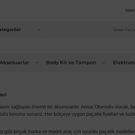
Sipar
 Aksesuarlar
Body Kit ve Tampon
Elektron
eri
masını sağlayan önemli bir aksesuardır.
Arisar Otomotiv
olarak, fa
koruma sunarız. Her bütçeye uygun paçalık fiyatları ve kaliteli
a gibi birçok marka ve model araç için uyumlu paçalık modeller