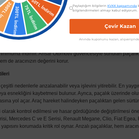
ekerlek davlumbazlarının arka kısmına monte edilen ve tekerlekleri
Paylaştığım bilgilerin
KVKK kapsamında
k
bilgilendirmeleri almayı kabul ediyorum.
rafiğe ulaşmasını engelleyen koruyucu bir otomotiv parçasıdır. 
 koruma görevini üstlenir. Özellikle zorlu hava koşullarında ve b
Çevir Kazan
 uzun vadede bakım maliyetlerini azaltır.
çin paçalık, estetik görünümün yanı sıra fonksiyonel bir öneme de
Anında kuponunu kazan, alışverişinde
cın kaportasına zarar vermesini engeller. Ayrıca, paçalıklar say
inimuma indirilir.
Arisar Otomotiv
güvencesiyle sunulan paçalık ü
em de aracınızın değerini korur.
ileri
eşitli nedenlerle arızalanabilir veya işlevini yitirebilir. En yayg
ya esnekliğini kaybetmesi bulunur. Ayrıca, paçalık üzerinde olu
asına yol açar. Araç hareket halindeyken paçalıktan gelen sürtün
i olarak kontrol edilmesi ve hasar gördüğünde değiştirilmesi öne
isi, Mercedes C ve E Serisi, Renault Megane, Clio, Fiat Egea, 
t yapısını korumada kritik rol oynar. Arızalı paçalıklar, hem aracın