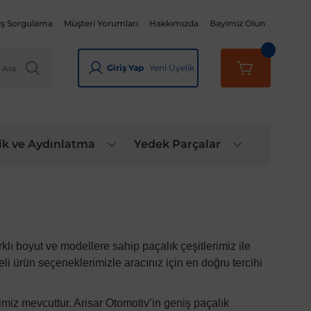
iş Sorgulama
Müşteri Yorumları
Hakkımızda
Bayimiz Olun
Giriş Yap
Yeni Üyelik
ik ve Aydınlatma
Yedek Parçalar
rklı boyut ve modellere sahip paçalık çeşitlerimiz ile
 ürün seçeneklerimizle aracınız için en doğru tercihi
imiz mevcuttur.
Arisar Otomotiv
’in geniş paçalık