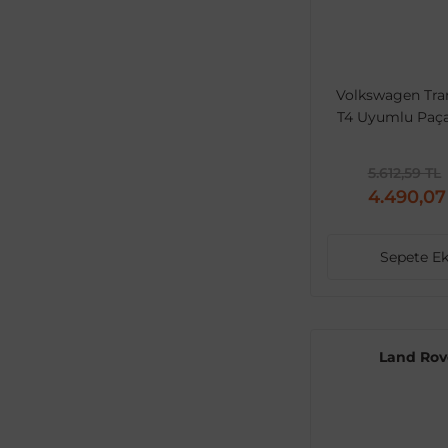
Volkswagen Tra
T4 Uyumlu Paça
Boyalı
5.612,59 TL
4.490,07
Sepete Ek
Land Rov