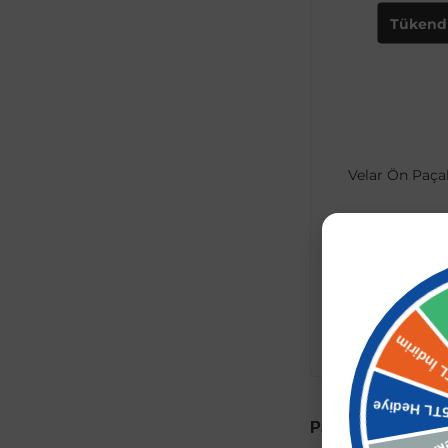
Tükend
Velar Ön Paçal
6.321,00 TL
5.688,90
Stokta Y
Paçalık Nedir ve N