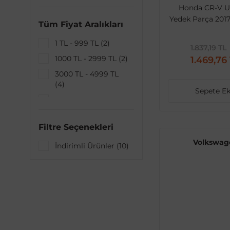
Volkswagen (5)
Honda CR-V 
Yedek Parça 2017
Tüm Fiyat Aralıkları
1 TL - 999 TL (2)
1.837,19 TL
1000 TL - 2999 TL (2)
1.469,76
3000 TL - 4999 TL
(4)
Sepete Ek
5000 TL - 9999 TL
(2)
Filtre Seçenekleri
Volkswag
İndirimli Ürünler (10)