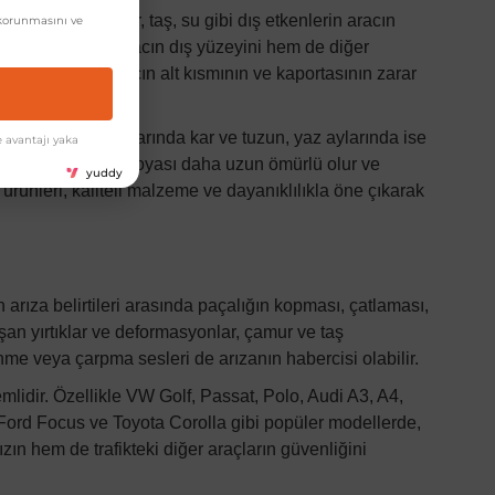
n fırlattığı çamur, taş, su gibi dış etkenlerin aracın
orunmasını ve
Paçalıklar, hem aracın dış yüzeyini hem de diğer
ozuk yollarda, aracın alt kısmının ve kaportasının zarar
 sahiptir. Kış aylarında kar ve tuzun, yaz aylarında ise
 avantajı yaka
esinde aracınızın boyası daha uzun ömürlü olur ve
yuddy
rünleri, kaliteli malzeme ve dayanıklılıkla öne çıkarak
ın arıza belirtileri arasında paçalığın kopması, çatlaması,
şan yırtıklar ve deformasyonlar, çamur ve taş
me veya çarpma sesleri de arızanın habercisi olabilir.
mlidir. Özellikle VW Golf, Passat, Polo, Audi A3, A4,
Ford Focus ve Toyota Corolla gibi popüler modellerde,
ızın hem de trafikteki diğer araçların güvenliğini