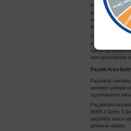
Paçalık, araçların t
gövdesine ve arka t
araçları ve yayaları
görmesini önleyerek
Otomobil sahipleri i
kum ve taşların ara
çamur sıçramaları m
hem güvenliğinizi h
Paçalık Arıza Belirt
Paçalıklar zamanla ç
yerinden çıkması ve
sıçramalarının artm
Paçalıkların düzenl
BMW 3 Serisi, 5 Ser
paçalıklar aracın al
tehlikeye atabilir.