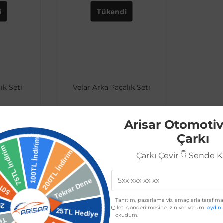
i
Tükendi
ık Seti
Velar Arka Paçalık Seti
Arisar Otomotiv
6.278,00 TL
Çarkı
 TL
5.650,20 TL
Çarkı Çevir 👇 Sende 
ok
Stokta Yok
Tanıtım, pazarlama vb. amaçlarla tarafıma 
ileti gönderilmesine izin veriyorum.
Aydın
e İşe Yarar?
okudum.