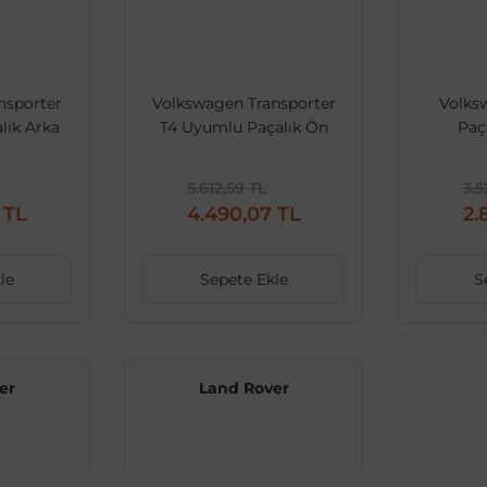
nsporter
Volkswagen Transporter
Volks
lık Arka
T4 Uyumlu Paçalık Ön
Paç
Boyalı
5.612,59 TL
3.5
 TL
4.490,07 TL
2.
le
Sepete Ekle
S
er
Land Rover