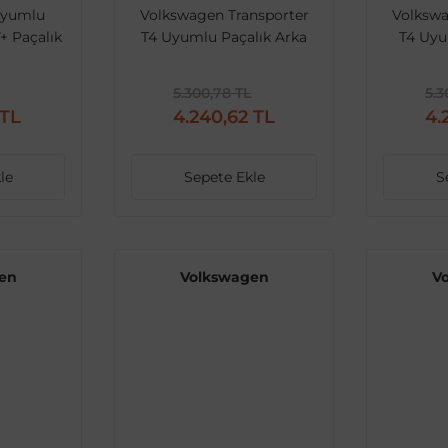
Uyumlu
Volkswagen Transporter
Volkswa
+ Paçalık
T4 Uyumlu Paçalık Arka
T4 Uyu
Boyasız
5.300,78 TL
5.3
 TL
4.240,62 TL
4.
le
Sepete Ekle
S
en
Volkswagen
V