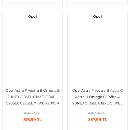
Opel
Opel
Opel Astra F Vectra B Omega B
Opel Astra F Vectra B Astra G
20NEJ C18SEL C18XE C18XEL
Astra H Omega B Zafira A
C20SEL C22SEL X18XE X20XER
20NEJ C18SEL C18XE C18XEL
X20XEV Z20LEH Z20LEL
C20SEL X18XE X20XER X20XEV
364,67 TL
410,94 TL
Z20LER Z20LET 1996 ve Sonrası
X22XE Y22XE Z20LEH Z20LEL
316,99 TL
357,99 TL
Karter Contası Küçük
Z20LER Z20LET Z22XE 1993
Sonrası Üst Büyük Karter