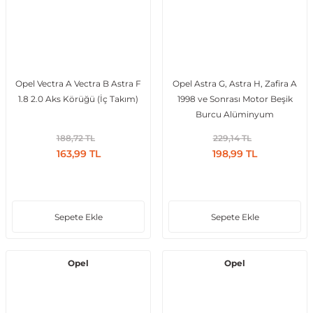
al
Opel Vectra A Vectra B Astra F
Opel Astra G, Astra H, Zafira A
1.8 2.0 Aks Körüğü (İç Takım)
1998 ve Sonrası Motor Beşik
Burcu Alüminyum
188,72 TL
229,14 TL
163,99 TL
198,99 TL
Sepete Ekle
Sepete Ekle
Opel
Opel