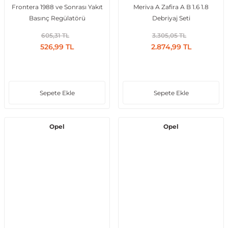
Frontera 1988 ve Sonrası Yakıt
Meriva A Zafira A B 1.6 1.8
Basınç Regülatörü
Debriyaj Seti
Vito W639
605,31 TL
3.305,05 TL
526,99 TL
2.874,99 TL
shi
X-Class W470
Sepete Ekle
Sepete Ekle
t
Opel
Opel
e