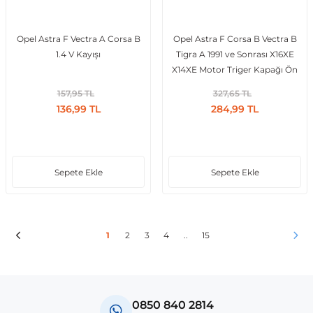
Opel Astra F Vectra A Corsa B
Opel Astra F Corsa B Vectra B
1.4 V Kayışı
Tigra A 1991 ve Sonrası X16XE
X14XE Motor Triger Kapağı Ön
Alt
157,95 TL
327,65 TL
136,99 TL
284,99 TL
Sepete Ekle
Sepete Ekle
1
2
3
4
..
15
0850 840 2814