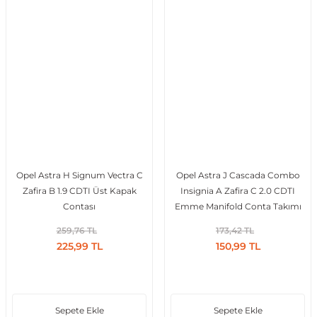
Opel Astra H Signum Vectra C
Opel Astra J Cascada Combo
Zafira B 1.9 CDTI Üst Kapak
Insignia A Zafira C 2.0 CDTI
Contası
Emme Manifold Conta Takımı
259,76 TL
173,42 TL
225,99 TL
150,99 TL
Sepete Ekle
Sepete Ekle