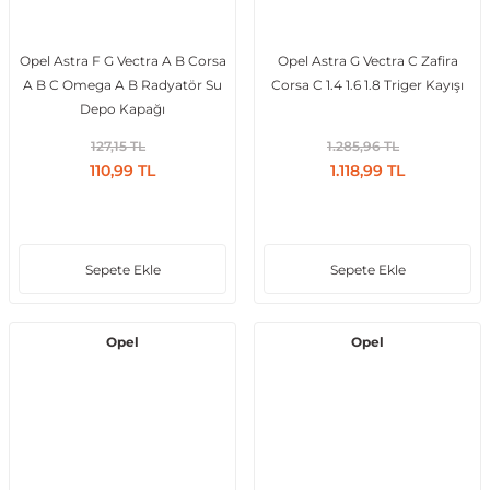
Opel Astra F G Vectra A B Corsa
Opel Astra G Vectra C Zafira
A B C Omega A B Radyatör Su
Corsa C 1.4 1.6 1.8 Triger Kayışı
ong
Depo Kapağı
127,15 TL
1.285,96 TL
110,99 TL
1.118,99 TL
Sepete Ekle
Sepete Ekle
Opel
Opel