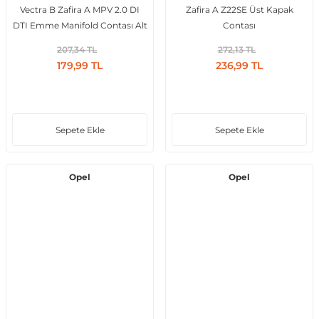
Vectra B Zafira A MPV 2.0 DI
Zafira A Z22SE Üst Kapak
DTI Emme Manifold Contası Alt
Contası
207,34 TL
272,13 TL
179,99 TL
236,99 TL
Sepete Ekle
Sepete Ekle
Opel
Opel