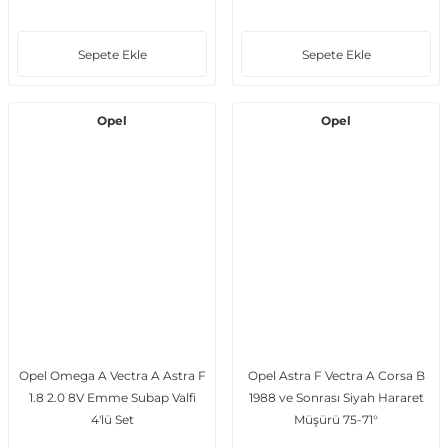
Contası
Sepete Ekle
Sepete Ekle
Opel
Opel
Opel Omega A Vectra A Astra F
Opel Astra F Vectra A Corsa B
1.8 2.0 8V Emme Subap Valfi
1988 ve Sonrası Siyah Hararet
4'lü Set
Müşürü 75-71°