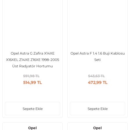
Opel Astra G Zafira X14XE
Opel Astra F 1.4 1.6 Buji Kablosu
X16XEL Z14XE Z16XE 1998-2005
Seti
Üst Radyatör Hortumu
Klimasız
591,98 TL
543,63 TL
514,99 TL
472,99 TL
Sepete Ekle
Sepete Ekle
Opel
Opel