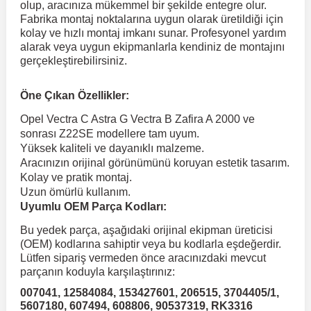
olup, aracınıza mükemmel bir şekilde entegre olur.
Fabrika montaj noktalarına uygun olarak üretildiği için
kolay ve hızlı montaj imkanı sunar. Profesyonel yardım
 Koruma
Volkswagen Taigo
İnsignia
Ranger
R 12
GLK Serisi X204
Jumper
Panda
i30
Skystar
Peugeot 607
alarak veya uygun ekipmanlarla kendiniz de montajını
gerçekleştirebilirsiniz.
Volkswagen Teramont
Kadett
Raptor
R 19
GLS Serisi X167
Jumpy
Punto
İ40
Sunny
Peugeot Bipper
Öne Çıkan Özellikler:
Opel Vectra C Astra G Vectra B Zafira A 2000 ve
Takozu
Volkswagen Tiguan
Meriva
S-Max
R 9-11
Metris
Nemo
Scudo
İoniq
Terrano
Peugeot Boxer
sonrası Z22SE modellere tam uyum.
Yüksek kaliteli ve dayanıklı malzeme.
Aracınızın orijinal görünümünü koruyan estetik tasarım.
aza
Volkswagen Touareg
Mokka
Taunus
Safrane
ML Serisi W164
Saxo
Sedici
İx35
X-Trail
Peugeot Expert
Kolay ve pratik montaj.
Uzun ömürlü kullanım.
Uyumlu OEM Parça Kodları:
i
en & Süspansiyon
Volkswagen Touran
Movano
Transit
Scenic
S Serisi W221
Spacetourer
Siena
İx45
Peugeot Partner
Bu yedek parça, aşağıdaki orijinal ekipman üreticisi
(OEM) kodlarına sahiptir veya bu kodlarla eşdeğerdir.
Volkswagen Transporter
Omega
Symbol
S Serisi W222
Xantia
Stilo
Kona
Peugeot RCZ
Lütfen sipariş vermeden önce aracınızdaki mevcut
parçanın koduyla karşılaştırınız:
007041, 12584084, 153427601, 206515, 3704405/1,
 & Müşür
Volkswagen Volt
Tigra
Taliant
S Serisi W223
Xsara
Talento
Lavita
Peugeot Rifter
5607180, 607494, 608806, 90537319, RK3316