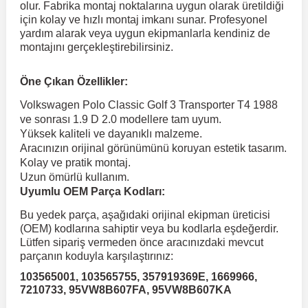
olur. Fabrika montaj noktalarına uygun olarak üretildiği
için kolay ve hızlı montaj imkanı sunar. Profesyonel
yardım alarak veya uygun ekipmanlarla kendiniz de
 Koruma
Volkswagen Taigo
İnsignia
Ranger
R 12
GLK Serisi X204
Jumper
Panda
i30
Skystar
Peugeot 607
montajını gerçekleştirebilirsiniz.
Volkswagen Teramont
Kadett
Raptor
R 19
GLS Serisi X167
Jumpy
Punto
İ40
Sunny
Peugeot Bipper
Öne Çıkan Özellikler:
Volkswagen Polo Classic Golf 3 Transporter T4 1988
ve sonrası 1.9 D 2.0 modellere tam uyum.
Takozu
Volkswagen Tiguan
Meriva
S-Max
R 9-11
Metris
Nemo
Scudo
İoniq
Terrano
Peugeot Boxer
Yüksek kaliteli ve dayanıklı malzeme.
Aracınızın orijinal görünümünü koruyan estetik tasarım.
Kolay ve pratik montaj.
aza
Volkswagen Touareg
Mokka
Taunus
Safrane
ML Serisi W164
Saxo
Sedici
İx35
X-Trail
Peugeot Expert
Uzun ömürlü kullanım.
Uyumlu OEM Parça Kodları:
i
en & Süspansiyon
Volkswagen Touran
Movano
Transit
Scenic
S Serisi W221
Spacetourer
Siena
İx45
Peugeot Partner
Bu yedek parça, aşağıdaki orijinal ekipman üreticisi
(OEM) kodlarına sahiptir veya bu kodlarla eşdeğerdir.
Lütfen sipariş vermeden önce aracınızdaki mevcut
Volkswagen Transporter
Omega
Symbol
S Serisi W222
Xantia
Stilo
Kona
Peugeot RCZ
parçanın koduyla karşılaştırınız:
103565001, 103565755, 357919369E, 1669966,
7210733, 95VW8B607FA, 95VW8B607KA
 & Müşür
Volkswagen Volt
Tigra
Taliant
S Serisi W223
Xsara
Talento
Lavita
Peugeot Rifter