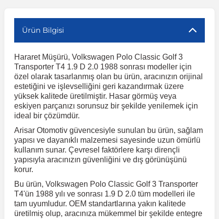
r
ç Aksesuarlar
ış Aksesuarlar
e Siren
aj & Şanzıman
Volkswagen Multivan
Corsa E 2014-2019
Audi TT
Suburban 2015-2020
Galaxy
Latitude
GLA Serisi W156
X7 Serisi
C6
Freemont
Pilot
Getz
Stonic
MX-6
NX Coupe
Peugeot 4007
Toyota Prius
Volvo XC60
Ürün Bilgisi
Hararet Müşürü, Volkswagen Polo Classic Golf 3
ve Kolçak Aparatları
pağı ve Ayna Sinyalleri
ar
ör
aim
Volkswagen Passat
Corsa F 2019 ve Sonrası
Tahoe 2000-2006
Grand C-Max
Master
GLA Serisi X156
Z Serisi
C8
Fullback
S2000
Grand Santa Fe
Venga
RX-8
Pathfinder
Peugeot 4008
Toyota Proace City
Volvo XC70
Transporter T4 1.9 D 2.0 1988 sonrası modeller için
özel olarak tasarlanmış olan bu ürün, aracınızın orijinal
estetiğini ve işlevselliğini geri kazandırmak üzere
 Kılıf ve Yastık
apakları
esuarları
ve Parçaları
rünler
Volkswagen Polo
Crossland
TrailBlazer 2011 ve Sonrası
Ka
Megane 1 1995-2003
GLB Serisi X247
Cactus
Kartal
ZR-V
H1
XCeed
XC-3
Patrol
Peugeot 405
Toyota RAV4
Volvo XC90
yüksek kalitede üretilmiştir. Hasar görmüş veya
eskiyen parçanızı sorunsuz bir şekilde yenilemek için
ideal bir çözümdür.
ıtası
ı ve Parçaları
istemi
Volkswagen Scirocco
Crossland X
Trax 2013-2022
Kuga
Megane 2 2002-2008
GLC Serisi X243
Dispatch
Linea
H100
Primastar
Peugeot 406
Toyota Tacoma
Arisar Otomotiv güvencesiyle sunulan bu ürün, sağlam
yapısı ve dayanıklı malzemesi sayesinde uzun ömürlü
kullanım sunar. Çevresel faktörlere karşı dirençli
o
gaj Ve Ara Atkı
şpiyel
mbası ve Parçaları
Volkswagen Sharan
Frontera
Trax 2023 ve Sonrası
Mondeo
Megane 3 2008-2016
GLC Serisi X253
DS4
Marea
H350
Primera
Peugeot 407
Toyota Venza
yapısıyla aracınızın güvenliğini ve dış görünüşünü
korur.
su
sesuarları
Plaka, Bagaj Lambası
it
Volkswagen T-Cross
Grandland
Mustang
Megane 4 2016-2024
GLE Coupe Serisi C292
DS5
Mirafiori
i10
Pulsar
Peugeot 5008
Toyota Verso
Bu ürün, Volkswagen Polo Classic Golf 3 Transporter
T4'ün 1988 yılı ve sonrası 1.9 D 2.0 tüm modelleri ile
tam uyumludur. OEM standartlarına yakın kalitede
 Dış Trim Parçaları
üretilmiş olup, aracınıza mükemmel bir şekilde entegre
Volkswagen T-Roc
Grandland X
Puma
Modus
GLE Serisi W166
DS7
Palio
i20
Qashqai
Peugeot 508
Toyota Yaris