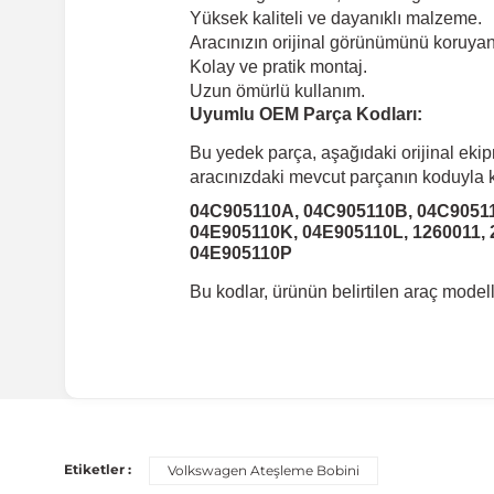
Yüksek kaliteli ve dayanıklı malzeme.
Aracınızın orijinal görünümünü koruyan 
Kolay ve pratik montaj.
Uzun ömürlü kullanım.
Uyumlu OEM Parça Kodları:
Bu yedek parça, aşağıdaki orijinal eki
aracınızdaki mevcut parçanın koduyla ka
04C905110A, 04C905110B, 04C90511
04E905110K, 04E905110L, 1260011,
04E905110P
Bu kodlar, ürünün belirtilen araç mode
Uyumlu Araç Modelleri
Bu ürün aşağıdaki araç modelleri ile uyumludur. Satın al
Etiketler :
Volkswagen Ateşleme Bobini