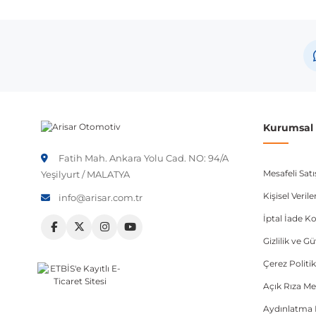
Marka
Volkswagen
Volkswagen
Skoda
Not:
Araç üreticileri aynı model yılı içerisinde farklı 
Kurumsal B
etmeniz önerilir.
Fatih Mah. Ankara Yolu Cad. NO: 94/A
Mesafeli Sat
Yeşilyurt / MALATYA
Kişisel Veri
info@arisar.com.tr
İptal İade Ko
Gizlilik ve G
Çerez Politik
Açık Rıza Me
Aydınlatma 