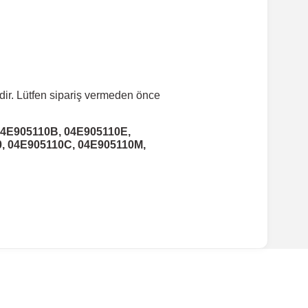
dir. Lütfen sipariş vermeden önce
04E905110B, 04E905110E,
0, 04E905110C, 04E905110M,
ırmanız tavsiye edilir.