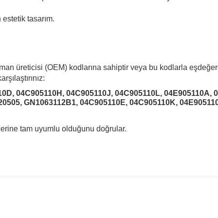
estetik tasarım.
pman üreticisi (OEM) kodlarına sahiptir veya bu kodlarla eşdeğer
rşılaştırınız:
0D, 04C905110H, 04C905110J, 04C905110L, 04E905110A, 
 20505, GN1063112B1, 04C905110E, 04C905110K, 04E90511
llerine tam uyumlu olduğunu doğrular.
madan önce ürün görsellerini ve OEM numaralarını aracınız ile karşılaşt