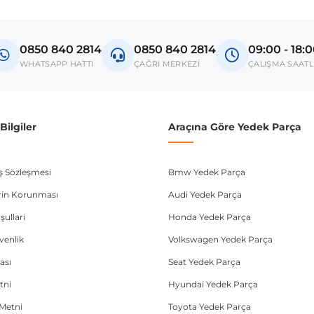
Model
Golf VII
0850 840 2814
0850 840 2814
09:00 - 18:
Jetta VI
WHATSAPP HATTI
ÇAĞRI MERKEZİ
ÇALIŞMA SAATL
Rapid NH
donanım ve kasa tipleri kullanabilmektedir. Sipariş vermeden önce OEM n
ilgiler
Araçına Göre Yedek Parça
ış Sözleşmesi
Bmw Yedek Parça
lerin Korunması
Audi Yedek Parça
şullari
Honda Yedek Parça
üvenlik
Volkswagen Yedek Parça
ası
Seat Yedek Parça
tni
Hyundai Yedek Parça
Metni
Toyota Yedek Parça