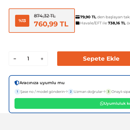
874,32 TL
79,90 TL
den başlayan taks
%13
760,99 TL
Havale/EFT ile
738,16 TL
ö
Sepete Ekle
Aracınıza uyumlu mu
Şase no / model gönderin
Uzman doğrular
Onaylı sipa
1
2
3
Uyumluluk ko