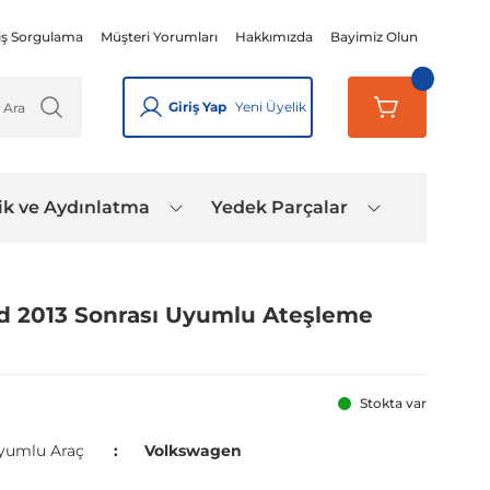
iş Sorgulama
Müşteri Yorumları
Hakkımızda
Bayimiz Olun
Giriş Yap
Yeni Üyelik
ik ve Aydınlatma
Yedek Parçalar
id 2013 Sonrası Uyumlu Ateşleme
Stokta var
yumlu Araç
Volkswagen