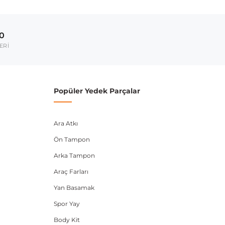
Model Yılı
2012-2019
00
2011-2018
ERİ
2012-2019
umarası veya şasi numarası ile uyumluluğu kontrol
Popüler Yedek Parçalar
Ara Atkı
Ön Tampon
Arka Tampon
Araç Farları
Yan Basamak
Spor Yay
Body Kit