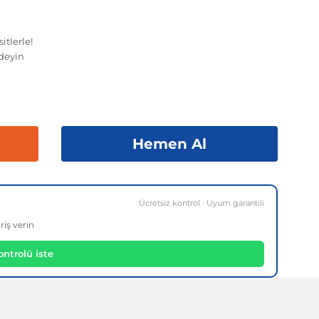
itlerle!
deyin
Hemen Al
Ücretsiz kontrol · Uyum garantili
riş verin
ntrolü iste