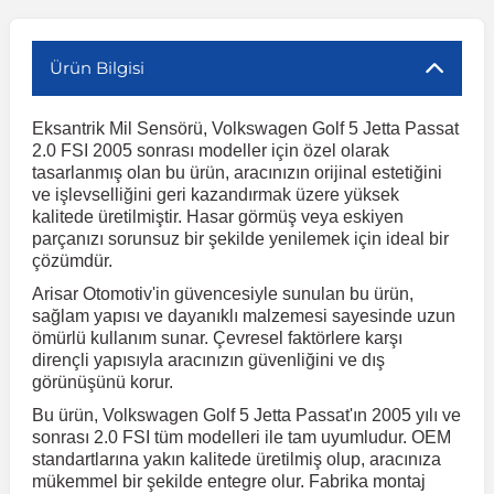
r
ç Aksesuarlar
ış Aksesuarlar
e Siren
aj & Şanzıman
Volkswagen Multivan
Corsa E 2014-2019
Audi TT
Suburban 2015-2020
Galaxy
Latitude
GLA Serisi W156
X7 Serisi
C6
Freemont
Pilot
Getz
Stonic
MX-6
NX Coupe
Peugeot 4007
Toyota Prius
Volvo XC60
Ürün Bilgisi
Eksantrik Mil Sensörü, Volkswagen Golf 5 Jetta Passat
ve Kolçak Aparatları
pağı ve Ayna Sinyalleri
ar
ör
aim
Volkswagen Passat
Corsa F 2019 ve Sonrası
Tahoe 2000-2006
Grand C-Max
Master
GLA Serisi X156
Z Serisi
C8
Fullback
S2000
Grand Santa Fe
Venga
RX-8
Pathfinder
Peugeot 4008
Toyota Proace City
Volvo XC70
2.0 FSI 2005 sonrası modeller için özel olarak
tasarlanmış olan bu ürün, aracınızın orijinal estetiğini
ve işlevselliğini geri kazandırmak üzere yüksek
 Kılıf ve Yastık
apakları
esuarları
ve Parçaları
rünler
Volkswagen Polo
Crossland
TrailBlazer 2011 ve Sonrası
Ka
Megane 1 1995-2003
GLB Serisi X247
Cactus
Kartal
ZR-V
H1
XCeed
XC-3
Patrol
Peugeot 405
Toyota RAV4
Volvo XC90
kalitede üretilmiştir. Hasar görmüş veya eskiyen
parçanızı sorunsuz bir şekilde yenilemek için ideal bir
çözümdür.
ıtası
ı ve Parçaları
istemi
Volkswagen Scirocco
Crossland X
Trax 2013-2022
Kuga
Megane 2 2002-2008
GLC Serisi X243
Dispatch
Linea
H100
Primastar
Peugeot 406
Toyota Tacoma
Arisar Otomotiv'in güvencesiyle sunulan bu ürün,
sağlam yapısı ve dayanıklı malzemesi sayesinde uzun
ömürlü kullanım sunar. Çevresel faktörlere karşı
o
gaj Ve Ara Atkı
şpiyel
mbası ve Parçaları
Volkswagen Sharan
Frontera
Trax 2023 ve Sonrası
Mondeo
Megane 3 2008-2016
GLC Serisi X253
DS4
Marea
H350
Primera
Peugeot 407
Toyota Venza
dirençli yapısıyla aracınızın güvenliğini ve dış
görünüşünü korur.
su
sesuarları
Plaka, Bagaj Lambası
it
Volkswagen T-Cross
Grandland
Mustang
Megane 4 2016-2024
GLE Coupe Serisi C292
DS5
Mirafiori
i10
Pulsar
Peugeot 5008
Toyota Verso
Bu ürün, Volkswagen Golf 5 Jetta Passat'ın 2005 yılı ve
sonrası 2.0 FSI tüm modelleri ile tam uyumludur. OEM
standartlarına yakın kalitede üretilmiş olup, aracınıza
 Dış Trim Parçaları
mükemmel bir şekilde entegre olur. Fabrika montaj
Volkswagen T-Roc
Grandland X
Puma
Modus
GLE Serisi W166
DS7
Palio
i20
Qashqai
Peugeot 508
Toyota Yaris