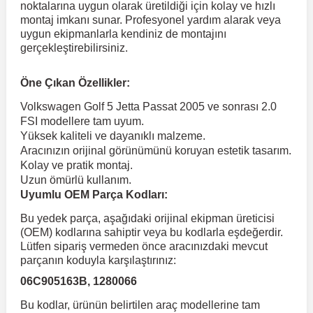
noktalarına uygun olarak üretildiği için kolay ve hızlı
montaj imkanı sunar. Profesyonel yardım alarak veya
uygun ekipmanlarla kendiniz de montajını
 Koruma
Volkswagen Taigo
İnsignia
Ranger
R 12
GLK Serisi X204
Jumper
Panda
i30
Skystar
Peugeot 607
gerçekleştirebilirsiniz.
Volkswagen Teramont
Kadett
Raptor
R 19
GLS Serisi X167
Jumpy
Punto
İ40
Sunny
Peugeot Bipper
Öne Çıkan Özellikler:
Volkswagen Golf 5 Jetta Passat 2005 ve sonrası 2.0
FSI modellere tam uyum.
Takozu
Volkswagen Tiguan
Meriva
S-Max
R 9-11
Metris
Nemo
Scudo
İoniq
Terrano
Peugeot Boxer
Yüksek kaliteli ve dayanıklı malzeme.
Aracınızın orijinal görünümünü koruyan estetik tasarım.
Kolay ve pratik montaj.
aza
Volkswagen Touareg
Mokka
Taunus
Safrane
ML Serisi W164
Saxo
Sedici
İx35
X-Trail
Peugeot Expert
Uzun ömürlü kullanım.
Uyumlu OEM Parça Kodları:
i
en & Süspansiyon
Volkswagen Touran
Movano
Transit
Scenic
S Serisi W221
Spacetourer
Siena
İx45
Peugeot Partner
Bu yedek parça, aşağıdaki orijinal ekipman üreticisi
(OEM) kodlarına sahiptir veya bu kodlarla eşdeğerdir.
Lütfen sipariş vermeden önce aracınızdaki mevcut
Volkswagen Transporter
Omega
Symbol
S Serisi W222
Xantia
Stilo
Kona
Peugeot RCZ
parçanın koduyla karşılaştırınız:
06C905163B, 1280066
 & Müşür
Volkswagen Volt
Tigra
Taliant
S Serisi W223
Xsara
Talento
Lavita
Peugeot Rifter
Bu kodlar, ürünün belirtilen araç modellerine tam