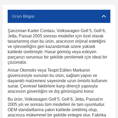
r
ç Aksesuarlar
ış Aksesuarlar
e Siren
aj & Şanzıman
Volkswagen Multivan
Corsa E 2014-2019
Audi TT
Suburban 2015-2020
Galaxy
Latitude
GLA Serisi W156
X7 Serisi
C6
Freemont
Pilot
Getz
Stonic
MX-6
NX Coupe
Peugeot 4007
Toyota Prius
Volvo XC60
Ürün Bilgisi
Şanzıman Karter Contası, Volkswagen Golf 5, Golf 6,
ve Kolçak Aparatları
pağı ve Ayna Sinyalleri
ar
ör
aim
Volkswagen Passat
Corsa F 2019 ve Sonrası
Tahoe 2000-2006
Grand C-Max
Master
GLA Serisi X156
Z Serisi
C8
Fullback
S2000
Grand Santa Fe
Venga
RX-8
Pathfinder
Peugeot 4008
Toyota Proace City
Volvo XC70
Jetta, Passat 2005 sonrası modeller için özel olarak
tasarlanmış olan bu ürün, aracınızın orijinal estetiğini
ve işlevselliğini geri kazandırmak üzere yüksek
 Kılıf ve Yastık
apakları
esuarları
ve Parçaları
rünler
Volkswagen Polo
Crossland
TrailBlazer 2011 ve Sonrası
Ka
Megane 1 1995-2003
GLB Serisi X247
Cactus
Kartal
ZR-V
H1
XCeed
XC-3
Patrol
Peugeot 405
Toyota RAV4
Volvo XC90
kalitede üretilmiştir. Hasar görmüş veya eskiyen
parçanızı sorunsuz bir şekilde yenilemek için ideal bir
çözümdür.
ıtası
ı ve Parçaları
istemi
Volkswagen Scirocco
Crossland X
Trax 2013-2022
Kuga
Megane 2 2002-2008
GLC Serisi X243
Dispatch
Linea
H100
Primastar
Peugeot 406
Toyota Tacoma
Arisar Otomotiv veya Tespit Edilen Markanın
güvencesiyle sunulan bu ürün, sağlam yapısı ve
dayanıklı malzemesi sayesinde uzun ömürlü kullanım
o
gaj Ve Ara Atkı
şpiyel
mbası ve Parçaları
Volkswagen Sharan
Frontera
Trax 2023 ve Sonrası
Mondeo
Megane 3 2008-2016
GLC Serisi X253
DS4
Marea
H350
Primera
Peugeot 407
Toyota Venza
sunar. Çevresel faktörlere karşı dirençli yapısıyla
aracınızın güvenliğini ve dış görünüşünü korur.
su
sesuarları
Plaka, Bagaj Lambası
it
Volkswagen T-Cross
Grandland
Mustang
Megane 4 2016-2024
GLE Coupe Serisi C292
DS5
Mirafiori
i10
Pulsar
Peugeot 5008
Toyota Verso
Bu ürün, Volkswagen Golf 5, Golf 6, Jetta, Passat'ın
2005 yılı ve sonrası tüm modelleri ile tam uyumludur.
OEM standartlarına yakın kalitede üretilmiş olup,
 Dış Trim Parçaları
aracınıza mükemmel bir şekilde entegre olur. Fabrika
Volkswagen T-Roc
Grandland X
Puma
Modus
GLE Serisi W166
DS7
Palio
i20
Qashqai
Peugeot 508
Toyota Yaris