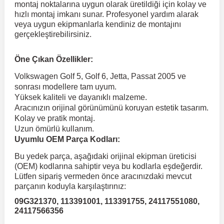
montaj noktalarına uygun olarak üretildiği için kolay ve
hızlı montaj imkanı sunar. Profesyonel yardım alarak
veya uygun ekipmanlarla kendiniz de montajını
 Koruma
Volkswagen Taigo
İnsignia
Ranger
R 12
GLK Serisi X204
Jumper
Panda
i30
Skystar
Peugeot 607
gerçekleştirebilirsiniz.
Volkswagen Teramont
Kadett
Raptor
R 19
GLS Serisi X167
Jumpy
Punto
İ40
Sunny
Peugeot Bipper
Öne Çıkan Özellikler:
Volkswagen Golf 5, Golf 6, Jetta, Passat 2005 ve
sonrası modellere tam uyum.
Takozu
Volkswagen Tiguan
Meriva
S-Max
R 9-11
Metris
Nemo
Scudo
İoniq
Terrano
Peugeot Boxer
Yüksek kaliteli ve dayanıklı malzeme.
Aracınızın orijinal görünümünü koruyan estetik tasarım.
Kolay ve pratik montaj.
aza
Volkswagen Touareg
Mokka
Taunus
Safrane
ML Serisi W164
Saxo
Sedici
İx35
X-Trail
Peugeot Expert
Uzun ömürlü kullanım.
Uyumlu OEM Parça Kodları:
i
en & Süspansiyon
Volkswagen Touran
Movano
Transit
Scenic
S Serisi W221
Spacetourer
Siena
İx45
Peugeot Partner
Bu yedek parça, aşağıdaki orijinal ekipman üreticisi
(OEM) kodlarına sahiptir veya bu kodlarla eşdeğerdir.
Lütfen sipariş vermeden önce aracınızdaki mevcut
Volkswagen Transporter
Omega
Symbol
S Serisi W222
Xantia
Stilo
Kona
Peugeot RCZ
parçanın koduyla karşılaştırınız:
09G321370, 113391001, 113391755, 24117551080,
24117566356
 & Müşür
Volkswagen Volt
Tigra
Taliant
S Serisi W223
Xsara
Talento
Lavita
Peugeot Rifter