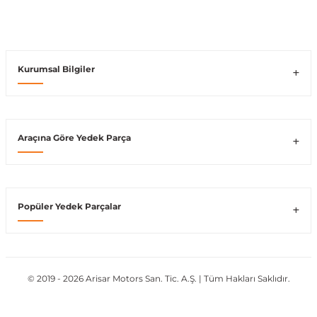
Vito W639
Kurumsal Bilgiler
shi
X-Class W470
Araçına Göre Yedek Parça
t
e
Popüler Yedek Parçalar
© 2019 - 2026 Arisar Motors San. Tic. A.Ş. | Tüm Hakları Saklıdır.