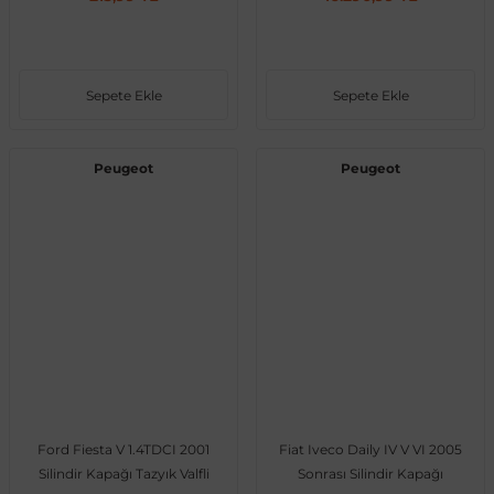
 Koruma
Volkswagen Taigo
İnsignia
Ranger
R 12
GLK Serisi X204
Jumper
Panda
i30
Skystar
Peugeot 607
Sepete Ekle
Sepete Ekle
Volkswagen Teramont
Kadett
Raptor
R 19
GLS Serisi X167
Jumpy
Punto
İ40
Sunny
Peugeot Bipper
Peugeot
Peugeot
Takozu
Volkswagen Tiguan
Meriva
S-Max
R 9-11
Metris
Nemo
Scudo
İoniq
Terrano
Peugeot Boxer
aza
Volkswagen Touareg
Mokka
Taunus
Safrane
ML Serisi W164
Saxo
Sedici
İx35
X-Trail
Peugeot Expert
i
en & Süspansiyon
Volkswagen Touran
Movano
Transit
Scenic
S Serisi W221
Spacetourer
Siena
İx45
Peugeot Partner
Volkswagen Transporter
Omega
Symbol
S Serisi W222
Xantia
Stilo
Kona
Peugeot RCZ
Ford Fiesta V 1.4TDCI 2001
Fiat Iveco Daily IV V VI 2005
 & Müşür
Volkswagen Volt
Tigra
Taliant
S Serisi W223
Xsara
Talento
Lavita
Peugeot Rifter
Silindir Kapağı Tazyık Valfli
Sonrası Silindir Kapağı