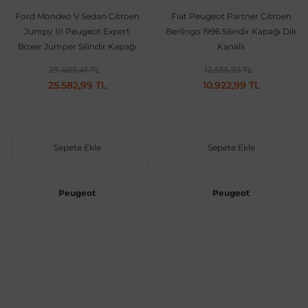
Ford Mondeo V Sedan Citroen
Fiat Peugeot Partner Citroen
Vito W639
Jumpy III Peugeot Expert
Berlingo 1996 Silindir Kapağı Dik
Boxer Jumper Silindir Kapağı
Kanallı
shi
X-Class W470
29.405,41 TL
12.555,73 TL
25.582,99 TL
10.922,99 TL
Sepete Ekle
Sepete Ekle
t
Peugeot
Peugeot
e