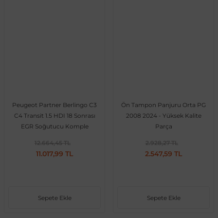
Peugeot Partner Berlingo C3
Ön Tampon Panjuru Orta PG
C4 Transit 1.5 HDI 18 Sonrası
2008 2024 - Yüksek Kalite
EGR Soğutucu Komple
Parça
12.664,45 TL
2.928,27 TL
11.017,99 TL
2.547,59 TL
Sepete Ekle
Sepete Ekle