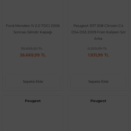
Ford Mondeo IV 2.0 TDCI 2006
Peugeot 307 308 Citroen C4
ong
Sonrası Silindir Kapağı
DS4 DS3 2009 Fren Kaliperi Sol
Arka
30.655,52 TL
2.220,39 TL
26.669,99 TL
1.931,99 TL
Sepete Ekle
Sepete Ekle
Peugeot
Peugeot