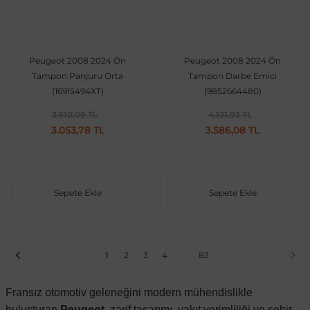
Peugeot 2008 2024 Ön
Peugeot 2008 2024 Ön
Tampon Panjuru Orta
Tampon Darbe Emici
(16915494XT)
(9852664480)
3.510,09 TL
4.121,93 TL
3.053,78 TL
3.586,08 TL
Sepete Ekle
Sepete Ekle
1
2
3
4
..
83
Fransız otomotiv geleneğini modern mühendislikle
buluşturan
Peugeot
, zarif tasarımı, yakıt verimliliği ve şehir