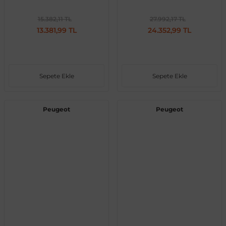
15.382,11 TL
27.992,17 TL
 Sistemleri
Vectra A 1988-1995
Talisman
SLK Serisi R172
Tempra
Matrix
13.381,99 TL
24.352,99 TL
 & Isıtma Sistemleri
Vectra B 1995-2002
Toros
SLK Serisi R173
Tipo
Santa Fe
Sepete Ekle
Sepete Ekle
Vectra C 2002-2010
Trafic
Sprinter
Uno
Sonata
Peugeot
Peugeot
over
Vectra D 2009-2012
Twingo
V Class
Starex
ntifiriz
Vivaro
Viano
Tucson
ti
njeksiyon Sistemleri
Zafira
Vito W447
Vito W638