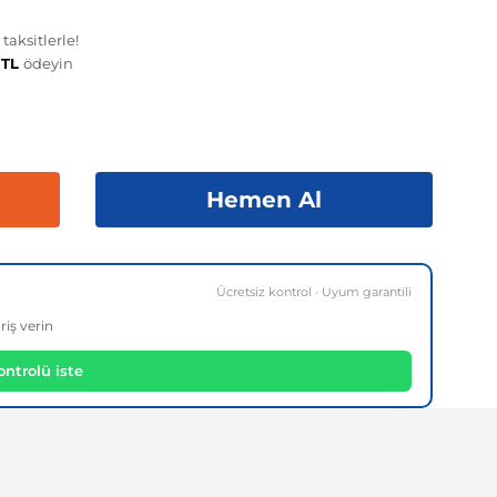
aksitlerle!
 TL
ödeyin
Hemen Al
Ücretsiz kontrol · Uyum garantili
riş verin
ntrolü iste