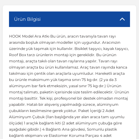
r
ç Aksesuarlar
ış Aksesuarlar
e Siren
aj & Şanzıman
Volkswagen Multivan
Corsa E 2014-2019
Audi TT
Suburban 2015-2020
Galaxy
Latitude
GLA Serisi W156
X7 Serisi
C6
Freemont
Pilot
Getz
Stonic
MX-6
NX Coupe
Peugeot 4007
Toyota Prius
Volvo XC60
Ürün Bilgisi
HOOK Model Ara Atkı Bu ürün, aracın tavanıyla tavan rayı
ve Kolçak Aparatları
pağı ve Ayna Sinyalleri
ar
ör
aim
Volkswagen Passat
Corsa F 2019 ve Sonrası
Tahoe 2000-2006
Grand C-Max
Master
GLA Serisi X156
Z Serisi
C8
Fullback
S2000
Grand Santa Fe
Venga
RX-8
Pathfinder
Peugeot 4008
Toyota Proace City
Volvo XC70
arasında boşluk olmayan modeller için uygundur. Aracınızın
üzerinde yük taşımak için kullanılır. Bisiklet taşıyıcı, kayak taşıyıcı,
Roof Box tarzı ürünlerin montajı için gereklidir. Bu ürünün
 Kılıf ve Yastık
apakları
esuarları
ve Parçaları
rünler
Volkswagen Polo
Crossland
TrailBlazer 2011 ve Sonrası
Ka
Megane 1 1995-2003
GLB Serisi X247
Cactus
Kartal
ZR-V
H1
XCeed
XC-3
Patrol
Peugeot 405
Toyota RAV4
Volvo XC90
montajı, araçta takılı olan tavan raylarına yapılır. Tavan rayı
olmayan araçta bu ürün kullanılamaz. Araç tavan rayında kanca
takılması için çentik olan araçlarla uyumludur. Hareketli araçta
ıtası
ı ve Parçaları
istemi
Volkswagen Scirocco
Crossland X
Trax 2013-2022
Kuga
Megane 2 2002-2008
GLC Serisi X243
Dispatch
Linea
H100
Primastar
Peugeot 406
Toyota Tacoma
bu ürünle maksimum yük taşıma sınırı 75 kg dır. (2 ya da 3
alüminyum bar fark etmeksizin, yasal sınır 75 kg dır.) Ürünün
montaj talimatı, paketin içerisinde size teslim edilecektir. Ürünün
o
gaj Ve Ara Atkı
şpiyel
mbası ve Parçaları
Volkswagen Sharan
Frontera
Trax 2023 ve Sonrası
Mondeo
Megane 3 2008-2016
GLC Serisi X253
DS4
Marea
H350
Primera
Peugeot 407
Toyota Venza
montajı basittir. Tek kişi, profesyonel bir destek olmadan montaj
yapabilir. Hatalı bir alışveriş yapılmadığı sürece, alüminyum
çubukların kesilmesine gerek yoktur. Paket İçeriği 2 Adet
su
sesuarları
Plaka, Bagaj Lambası
it
Volkswagen T-Cross
Grandland
Mustang
Megane 4 2016-2024
GLE Coupe Serisi C292
DS5
Mirafiori
i10
Pulsar
Peugeot 5008
Toyota Verso
Alüminyum Çubuk (İlan başlığında yer alan araca tam uyumlu
ölçüde) 1 araçlık bağlantı kiti (2 adet alüminyum çubuğa göre
aşağıdaki gibidir.) 4 Bağlantı Ana gövdesi, Somunlu plastik
 Dış Trim Parçaları
Volkswagen T-Roc
Grandland X
Puma
Modus
GLE Serisi W166
DS7
Palio
i20
Qashqai
Peugeot 508
Toyota Yaris
bağlantı ekipmanı ve Elastomer Koruma Parçası 4 adet