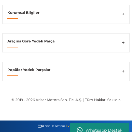
Vito W639
Kurumsal Bilgiler
shi
X-Class W470
Araçına Göre Yedek Parça
t
Popüler Yedek Parçalar
e
© 2019 - 2026 Arisar Motors San. Tic. A.Ş. | Tüm Hakları Saklıdır.
Kredi Kartına
12 Taksit İmkanı
Whatsapp Destek