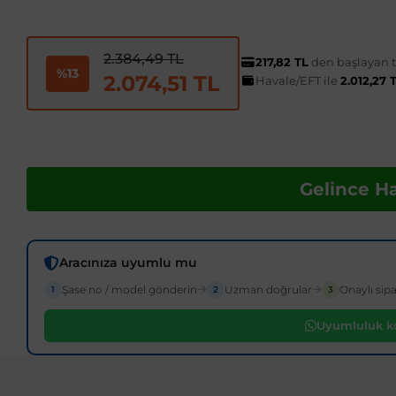
2.384,49 TL
217,82 TL
den başlayan ta
%13
2.074,51 TL
Havale/EFT ile
2.012,27 
Gelince H
Aracınıza uyumlu mu
Şase no / model gönderin
Uzman doğrular
Onaylı sipa
1
2
3
Uyumluluk ko