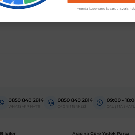
Anında kuponunu kazan, alışverişinde
 sonrası modelleriyle uyumludur
0850 840 2814
0850 840 2814
09:00 - 18:
WHATSAPP HATTI
ÇAĞRI MERKEZİ
ÇALIŞMA SAATL
ilgiler
Araçına Göre Yedek Parça