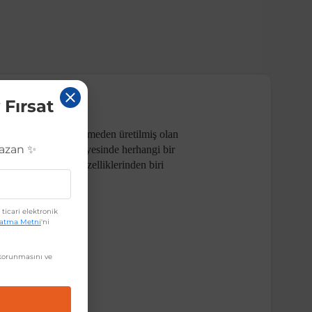
 Fırsat
. Üstün kalite malzemeden üretilmiş olan
Kazan ✨
ar. Kolay montajı sayesinde herhangi bir
cınızın öne çıkan özelliklerinden biri
ticari elektronik
latma Metni
'ni
orunmasını ve