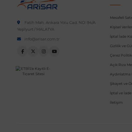
Mesafeli Sat
Fatih Mah. Ankara Yolu Cad. NO: 94/A
Kişisel Veri
Yeşilyurt / MALATYA
İptal İade Ko
info@arisar.com.tr
Gizlilik ve G
Çerez Politik
Açık Rıza Me
Aydınlatma 
Şikayet ve 
İptal ve İad
İletişim