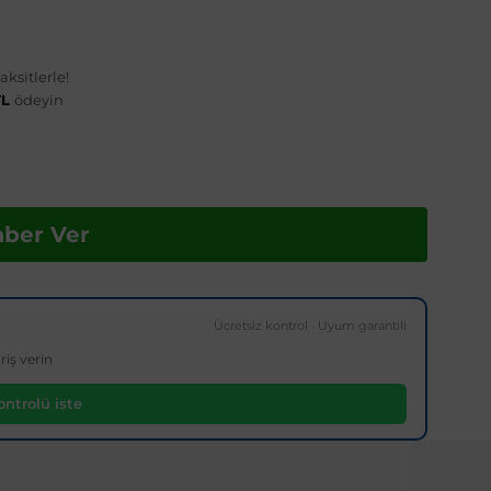
ksitlerle!
TL
ödeyin
aber Ver
Ücretsiz kontrol · Uyum garantili
riş verin
ntrolü iste