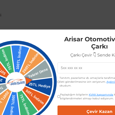
i
Arisar Otomotiv
Çarkı
rlanmış RC Sport ön tampon panjuru ile aracınızın görünümünü yenileyin
Çarkı Çevir 👇 Sende 
erden ve darbelere karşı korurken aynı zamanda sportif bir görünüm sun
niz. Peugeot 207 için özel olarak tasarlanmış olan bu tampon panjur, ara
Tanıtım, pazarlama vb. amaçlarla tarafıma 
ileti gönderilmesine izin veriyorum.
Aydın
okudum.
Paylaştığım bilgilerin
KVKK kapsamında
k
bilgilendirmeleri almayı kabul ediyorum.
a
Çevir Kazan