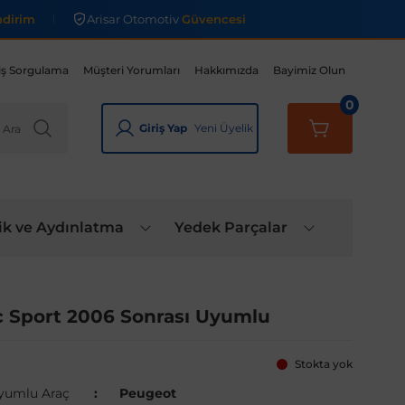
ndirim
Arisar Otomotiv
Güvencesi
iş Sorgulama
Müşteri Yorumları
Hakkımızda
Bayimiz Olun
0
Giriş Yap
Yeni Üyelik
ik ve Aydınlatma
Yedek Parçalar
 Sport 2006 Sonrası Uyumlu
Stokta yok
yumlu Araç
Peugeot