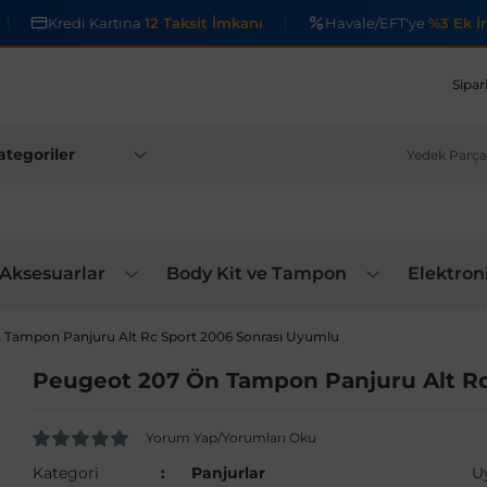
Kredi Kartına
12 Taksit İmkanı
Havale/EFT'ye
%3 Ek İ
Sipar
 Aksesuarlar
Body Kit ve Tampon
Elektron
 Tampon Panjuru Alt Rc Sport 2006 Sonrası Uyumlu
Peugeot 207 Ön Tampon Panjuru Alt Rc
Yorum Yap/Yorumları Oku
Kategori
Panjurlar
U