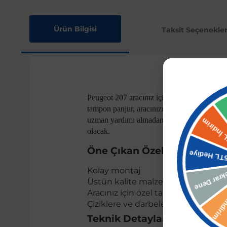
Ürün Bilgisi
Taksit Seçenekler
Peugeot 207 aracınız için özel olarak tasa
tampon panjur, aracınızın ön kısmını çizikl
uzman yardımı almadan rahatlıkla takabilirsi
olacak.
Öne Çıkan Özellikler:
Kolay montaj
Üstün kalite malzeme
Aracınız için özel tasarım
Çiziklere ve darbelere karşı korum
Teknik Detaylar: