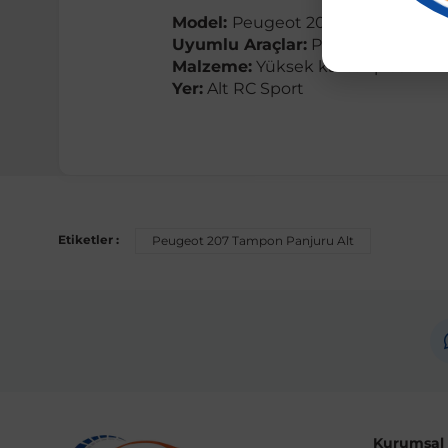
Model:
Peugeot 207 2006 Sonrası
Uyumlu Araçlar:
Peugeot 207 2006
Malzeme:
Yüksek kaliteli plastik
Yer:
Alt RC Sport
Etiketler :
Peugeot 207 Tampon Panjuru Alt
Kurumsal B