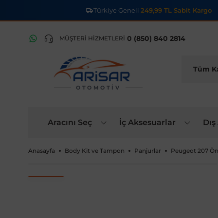
Türkiye Geneli
249,99 TL Sabit Kargo
0 (850) 840 2814
MÜŞTERİ HİZMETLERİ
OTOMOTIV
Aracını Seç
İç Aksesuarlar
Dış
Anasayfa
Body Kit ve Tampon
Panjurlar
Peugeot 207 Ön