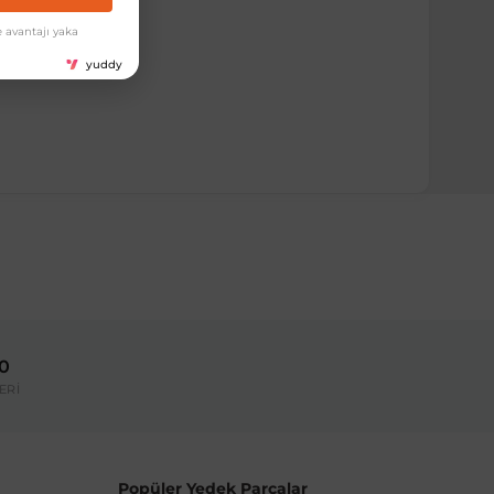
 avantajı yaka
yuddy
00
ERİ
Popüler Yedek Parçalar