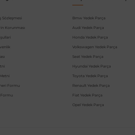
ış Sözleşmesi
Bmw Yedek Parça
lerin Korunması
Audi Yedek Parça
şullari
Honda Yedek Parça
üvenlik
Volkswagen Yedek Parça
ası
Seat Yedek Parça
tni
Hyundai Yedek Parça
Metni
Toyota Yedek Parça
Öneri Formu
Renault Yedek Parça
e Formu
Fiat Yedek Parça
Opel Yedek Parça