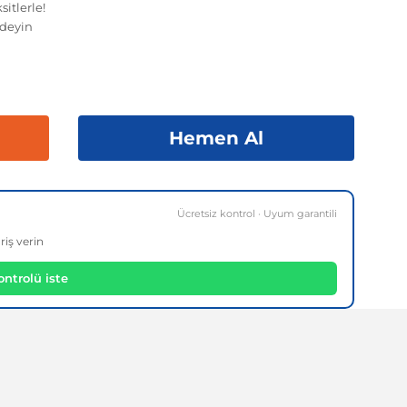
itlerle!
deyin
Hemen Al
Ücretsiz kontrol · Uyum garantili
riş verin
ntrolü iste