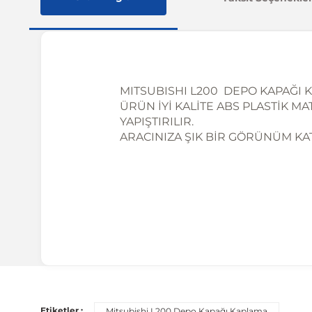
MITSUBISHI L200 DEPO KAPAĞI K
ÜRÜN İYİ KALİTE ABS PLASTİK M
YAPIŞTIRILIR.
ARACINIZA ŞIK BİR GÖRÜNÜM KA
Uyumlu Araç Modelleri
Bu ürün aşağıdaki araç modelleri ile uyumludur. Satın al
Etiketler :
Mitsubishi L200 Depo Kapağı Kaplama