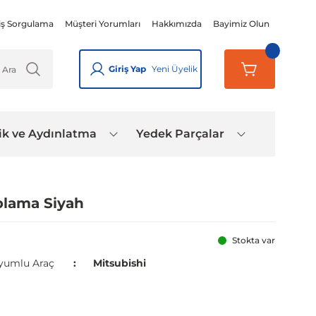
iş Sorgulama
Müşteri Yorumları
Hakkımızda
Bayimiz Olun
Giriş Yap
Yeni Üyelik
ik ve Aydınlatma
Yedek Parçalar
plama Siyah
Stokta var
yumlu Araç
Mitsubishi