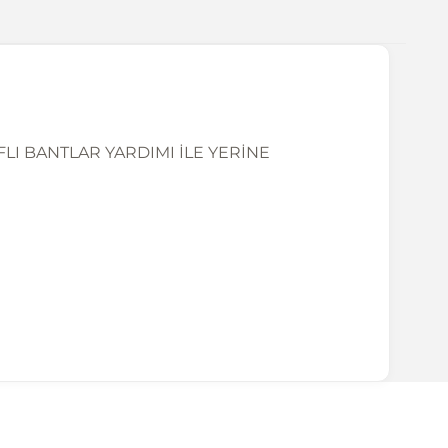
FLI BANTLAR YARDIMI İLE YERİNE
ırmanız tavsiye edilir.