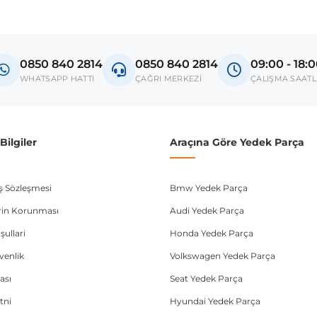
Model
L200
0850 840 2814
0850 840 2814
09:00 - 18:
donanım ve kasa tipleri kullanabilmektedir. Sipariş vermeden önce OEM n
WHATSAPP HATTI
ÇAĞRI MERKEZİ
ÇALIŞMA SAATL
ilgiler
Araçına Göre Yedek Parça
ış Sözleşmesi
Bmw Yedek Parça
lerin Korunması
Audi Yedek Parça
şullari
Honda Yedek Parça
üvenlik
Volkswagen Yedek Parça
ası
Seat Yedek Parça
tni
Hyundai Yedek Parça