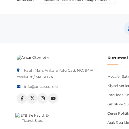
Marka
Mitsubishi
Not:
Araç üreticileri aynı model yılı içerisinde farklı 
etmeniz önerilir.
Kurumsal B
Fatih Mah. Ankara Yolu Cad. NO: 94/A
Mesafeli Sat
Yeşilyurt / MALATYA
Kişisel Veri
info@arisar.com.tr
İptal İade Ko
Gizlilik ve G
Çerez Politik
Açık Rıza Me