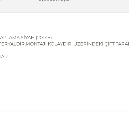
APLAMA SİYAH (2014+)
ATERYALDİR.MONTAJI KOLAYDIR, ÜZERİNDEKİ ÇİFT TARA
TAR.
madan önce ürün görsellerini ve OEM numaralarını aracınız ile karşılaşt