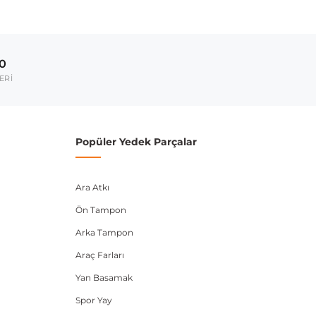
Model Yılı
2014-2019
00
umarası veya şasi numarası ile uyumluluğu kontrol
ERİ
Popüler Yedek Parçalar
Ara Atkı
Ön Tampon
Arka Tampon
Araç Farları
Yan Basamak
Spor Yay