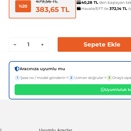
479,56 TL
40,28 TL
den başlayan taks
%20
383,65 TL
Havale/EFT ile
372,14 TL
ö
Sepete Ekle
Aracınıza uyumlu mu
Şase no / model gönderin
Uzman doğrular
Onaylı sipa
1
2
3
Uyumluluk ko
i
Uyumlu Araçlar