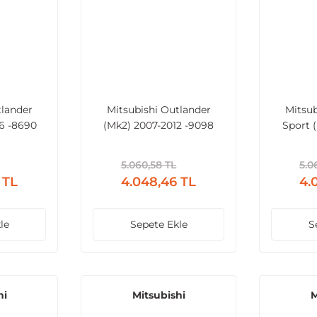
tlander
Mitsubishi Outlander
Mitsub
6 -8690
(Mk2) 2007-2012 -9098
Sport 
5.060,58 TL
5.0
 TL
4.048,46 TL
4.
le
Sepete Ekle
S
hi
Mitsubishi
M