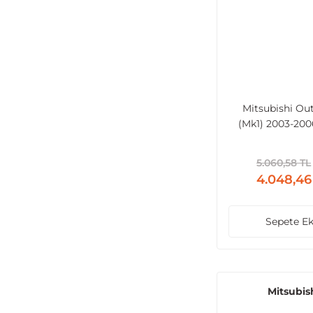
Mitsubishi Ou
(Mk1) 2003-200
5.060,58 TL
4.048,46
Sepete Ek
Mitsubis