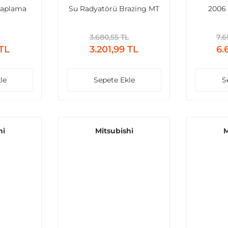
Kaplama
Su Radyatörü Brazing MT
2006
375x598x26
Brazin
3.680,55 TL
7.6
 TL
3.201,99 TL
6.
le
Sepete Ekle
S
hi
Mitsubishi
M