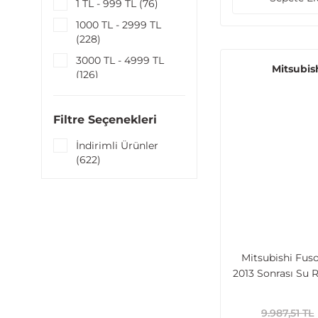
1 TL - 999 TL (76)
1000 TL - 2999 TL
(228)
3000 TL - 4999 TL
Mitsubis
(126)
5000 TL - 9999 TL
(91)
Filtre Seçenekleri
9999 TL - 100000 TL
(101)
İndirimli Ürünler
(622)
Mitsubishi Fus
2013 Sonrası Su 
(575x508x
9.987,51 TL