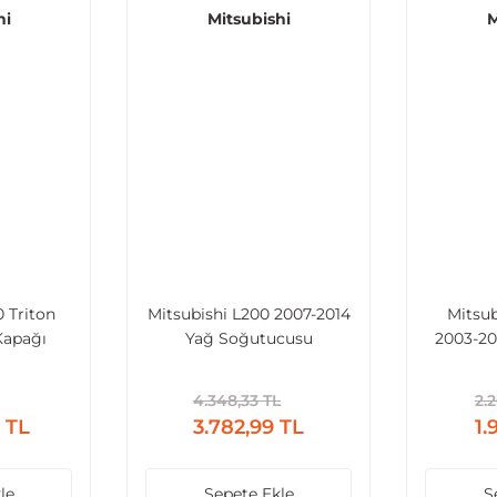
hi
Mitsubishi
M
0 Triton
Mitsubishi L200 2007-2014
Mitsub
Kapağı
Yağ Soğutucusu
2003-20
Salyangoz Tip
Rady
4.348,33 TL
2.
 TL
3.782,99 TL
1.
le
Sepete Ekle
S