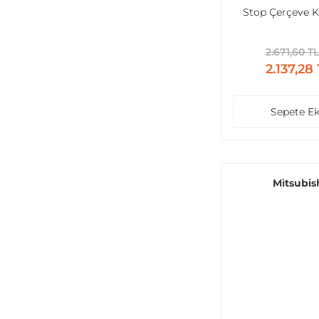
Stop Çerçeve 
Siyah
2.671,60 TL
2.137,28
Sepete Ek
Mitsubis