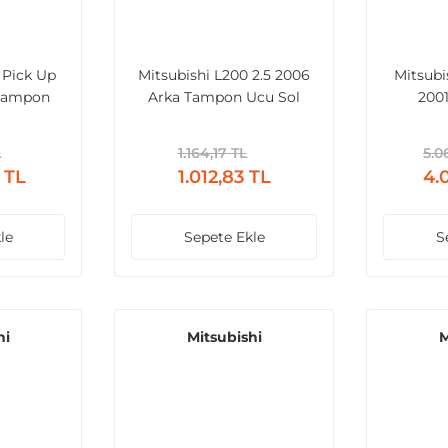
 Pick Up
Mitsubishi L200 2.5 2006
Mitsubi
 Tampon
Arka Tampon Ucu Sol
200
Reflektörlü
L
1.164,17 TL
5.0
 TL
1.012,83 TL
4.
le
Sepete Ekle
S
hi
Mitsubishi
M