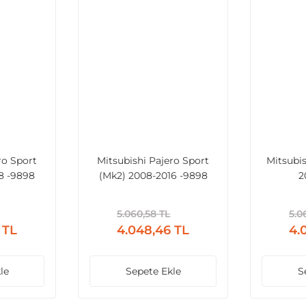
ro Sport
Mitsubishi Pajero Sport
Mitsubis
8 -9898
(Mk2) 2008-2016 -9898
2
5.060,58 TL
5.0
 TL
4.048,46 TL
4.
le
Sepete Ekle
S