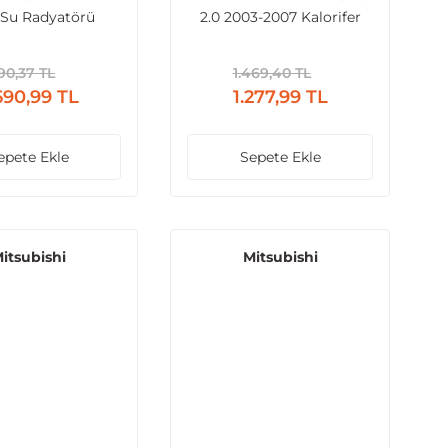
 Su Radyatörü
2.0 2003-2007 Kalorifer
g MT 525x518x48
Radyatörü
90,37 TL
1.469,40 TL
690,99 TL
1.277,99 TL
epete Ekle
Sepete Ekle
itsubishi
Mitsubishi