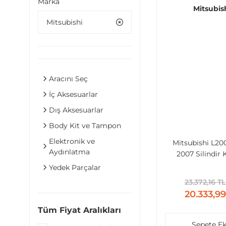
Marka
Mitsubis
Mitsubishi
Aracını Seç
İç Aksesuarlar
Dış Aksesuarlar
Body Kit ve Tampon
Elektronik ve
Mitsubishi L20
Aydınlatma
2007 Silindir 
Yedek Parçalar
23.372,16 TL
20.333,99
Tüm Fiyat Aralıkları
Sepete Ek