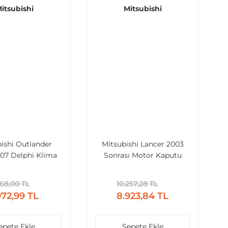
itsubishi
Mitsubishi
ishi Outlander
Mitsubishi Lancer 2003
07 Delphi Klima
Sonrası Motor Kaputu
atörü Ön (FR)
MN150618
268,00 TL
10.257,28 TL
972,99 TL
8.923,84 TL
epete Ekle
Sepete Ekle