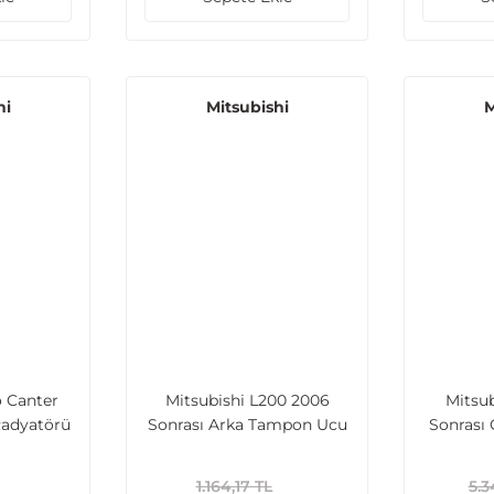
hi
Mitsubishi
M
o Canter
Mitsubishi L200 2006
Mitsub
Radyatörü
Sonrası Arka Tampon Ucu
Sonrası
48)
Sağ Reflektörlü
(6410A742)
1.164,17 TL
5.3