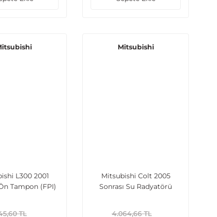
itsubishi
Mitsubishi
ishi L300 2001
Mitsubishi Colt 2005
 Ön Tampon (FPI)
Sonrası Su Radyatörü
Brazing MT 405x640x16
(1.3, 1.5) - Smart Forfour 1.1,
45,60 TL
4.064,66 TL