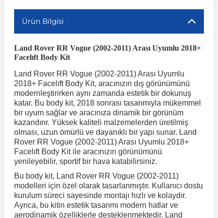
Ürün Bilgisi
r
ç Aksesuarlar
ış Aksesuarlar
e Siren
aj & Şanzıman
Volkswagen Multivan
Corsa E 2014-2019
Audi TT
Suburban 2015-2020
Galaxy
Latitude
GLA Serisi W156
X7 Serisi
C6
Freemont
Pilot
Getz
Stonic
MX-6
NX Coupe
Peugeot 4007
Toyota Prius
Volvo XC60
Land Rover RR Vogue (2002-2011) Arası Uyumlu 2018+
Facelıft Body Kit
ve Kolçak Aparatları
pağı ve Ayna Sinyalleri
ar
ör
aim
Volkswagen Passat
Corsa F 2019 ve Sonrası
Tahoe 2000-2006
Grand C-Max
Master
GLA Serisi X156
Z Serisi
C8
Fullback
S2000
Grand Santa Fe
Venga
RX-8
Pathfinder
Peugeot 4008
Toyota Proace City
Volvo XC70
Land Rover RR Vogue (2002-2011) Arası Uyumlu
2018+ Facelıft Body Kit, aracınızın dış görünümünü
 Kılıf ve Yastık
apakları
esuarları
ve Parçaları
rünler
Volkswagen Polo
Crossland
TrailBlazer 2011 ve Sonrası
Ka
Megane 1 1995-2003
GLB Serisi X247
Cactus
Kartal
ZR-V
H1
XCeed
XC-3
Patrol
Peugeot 405
Toyota RAV4
Volvo XC90
modernleştirirken aynı zamanda estetik bir dokunuş
katar. Bu body kit, 2018 sonrası tasarımıyla mükemmel
bir uyum sağlar ve aracınıza dinamik bir görünüm
ıtası
ı ve Parçaları
istemi
Volkswagen Scirocco
Crossland X
Trax 2013-2022
Kuga
Megane 2 2002-2008
GLC Serisi X243
Dispatch
Linea
H100
Primastar
Peugeot 406
Toyota Tacoma
kazandırır. Yüksek kaliteli malzemelerden üretilmiş
olması, uzun ömürlü ve dayanıklı bir yapı sunar. Land
Rover RR Vogue (2002-2011) Arası Uyumlu 2018+
o
gaj Ve Ara Atkı
şpiyel
mbası ve Parçaları
Volkswagen Sharan
Frontera
Trax 2023 ve Sonrası
Mondeo
Megane 3 2008-2016
GLC Serisi X253
DS4
Marea
H350
Primera
Peugeot 407
Toyota Venza
Facelıft Body Kit ile aracınızın görünümünü
yenileyebilir, sportif bir hava katabilirsiniz.
Bu body kit, Land Rover RR Vogue (2002-2011)
su
sesuarları
Plaka, Bagaj Lambası
it
Volkswagen T-Cross
Grandland
Mustang
Megane 4 2016-2024
GLE Coupe Serisi C292
DS5
Mirafiori
i10
Pulsar
Peugeot 5008
Toyota Verso
modelleri için özel olarak tasarlanmıştır. Kullanıcı dostu
kurulum süreci sayesinde montajı hızlı ve kolaydır.
Ayrıca, bu kitin estetik tasarımı modern hatlar ve
 Dış Trim Parçaları
Volkswagen T-Roc
Grandland X
Puma
Modus
GLE Serisi W166
DS7
Palio
i20
Qashqai
Peugeot 508
Toyota Yaris
aerodinamik özelliklerle desteklenmektedir. Land