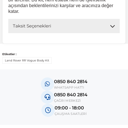
açısından beklentilerinizi karşılar ve aracınıza değer
katar.
 Sistemleri
Vectra A 1988-1995
Talisman
SLK Serisi R172
Tempra
Matrix
Taksit Seçenekleri
 & Isıtma Sistemleri
Vectra B 1995-2002
Toros
SLK Serisi R173
Tipo
Santa Fe
Vectra C 2002-2010
Trafic
Sprinter
Uno
Sonata
Etiketler :
Land Rover RR Vogue Body Kit
over
Vectra D 2009-2012
Twingo
V Class
Starex
0850 840 2814
ntifiriz
Vivaro
Viano
Tucson
WHATSAPP HATTI
0850 840 2814
ÇAĞRI MERKEZİ
ti
njeksiyon Sistemleri
Zafira
Vito W447
09:00 - 18:00
ÇALIŞMA SAATLERİ
Vito W638