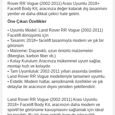
Rover RR Vogue (2002-2011) Arası Uyumlu 2018+
Facelıft Body Kit, aracınıza değer katarak dış tasarımını
 Koruma
Volkswagen Taigo
İnsignia
Ranger
R 12
GLK Serisi X204
Jumper
Panda
i30
Skystar
Peugeot 607
yeniler ve daha dikkat çekici hale getirir.
Öne Çıkan Özellikler
Volkswagen Teramont
Kadett
Raptor
R 19
GLS Serisi X167
Jumpy
Punto
İ40
Sunny
Peugeot Bipper
• Uyumlu Model: Land Rover RR Vogue (2002-2011)
Facelift dönüşümü için
• Tasarım: 2018+ facelift tasarımıyla modern ve şık bir
Takozu
görünüm
Volkswagen Tiguan
Meriva
S-Max
R 9-11
Metris
Nemo
Scudo
İoniq
Terrano
Peugeot Boxer
• Malzeme: Dayanıklı, uzun ömürlü malzemeler
(fiberglas, karbon fiber vb.)
• Kolay Kurulum: Aracınıza mükemmel uyum sağlar,
aza
Volkswagen Touareg
Mokka
Taunus
Safrane
ML Serisi W164
Saxo
Sedici
İx35
X-Trail
Peugeot Expert
montajı hızlı ve kolaydır.
• Tam Uyumluluk: 2002-2011 yılları arasında üretilen
Land Rover RR Vogue modelleriyle tamamen uyumlu.
i
en & Süspansiyon
Volkswagen Touran
Movano
Transit
Scenic
S Serisi W221
Spacetourer
Siena
İx45
Peugeot Partner
• Estetik: Modern hatlar, aerodinamik özellikler ve şık
detaylar ile aracınızın dışını yeniden şekillendirir.
Volkswagen Transporter
Omega
Symbol
S Serisi W222
Xantia
Stilo
Kona
Peugeot RCZ
Land Rover RR Vogue (2002-2011) Arası Uyumlu
2018+ Facelıft Body Kit, aracınızın daha modern ve
sportif bir görünüme kavuşmasını sağlamak için ideal
 & Müşür
Volkswagen Volt
Tigra
Taliant
S Serisi W223
Xsara
Talento
Lavita
Peugeot Rifter
bir tercihtir. Bu kit, hem estetik hem de işlevsellik