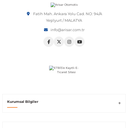
Vito W639
Fatih Mah. Ankara Yolu Cad. NO: 94/A
Yeşilyurt / MALATYA
shi
X-Class W470
info@arisar.com.tr
t
e
Kurumsal Bilgiler