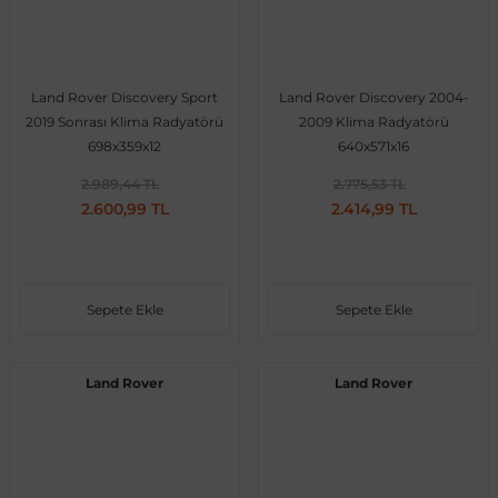
Land Rover Discovery Sport
Land Rover Discovery 2004-
ong
2019 Sonrası Klima Radyatörü
2009 Klima Radyatörü
698x359x12
640x571x16
2.989,44 TL
2.775,53 TL
2.600,99 TL
2.414,99 TL
Sepete Ekle
Sepete Ekle
Land Rover
Land Rover