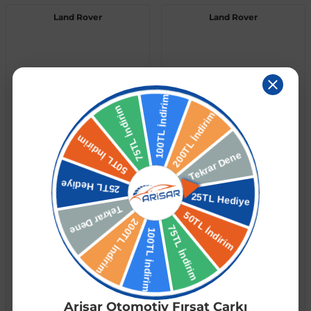
Land Rover
Land Rover
Land Rover Range Rover
Land Rover Discovery Sport
Vogue (L322) 2002-2012
2015-2019 Yan Basamak
5.060,58 TL
19.659,99 TL
4.048,46 TL
15.727,99 TL
Arisar Otomotiv Fırsat Çarkı