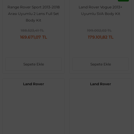
Range Rover Sport 2013-2018
Land Rover Vogue 2013+
Vito W639
Arası Uyumlu 2 Lens Full Set
Uyumlu SVA Body Kit
Body Kit
shi
X-Class W470
188.523,41 TL
199.002,02 TL
169.671,07 TL
179.101,82 TL
Sepete Ekle
Sepete Ekle
t
Land Rover
Land Rover
e