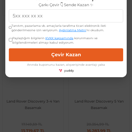
Çarkı Çevir 👇 Sende Kazan ✨
Sepete Ekle
Sepete Ekle
Tanıtım, pazarlama vb. amaçlarla tarafıma ticari elektronik ileti
Land Rover
Land Rover
gönderilmesine izin veriyorum.
Aydınlatma Metni
'ni okudum.
Paylaştığım bilgilerin
KVKK kapsamında
korunmasını ve
bilgilendirmeleri almayı kabul ediyorum.
Çevir Kazan
Anında kuponunu kazan, alışverişinde avantajı yaka
yuddy
Land Rover Discovery 3-4 Yan
Land Rover Discovery 5 Yan
Basamak
Basamak
17.149,59 TL
20.354,99 TL
13.719,67 TL
16.283,99 TL