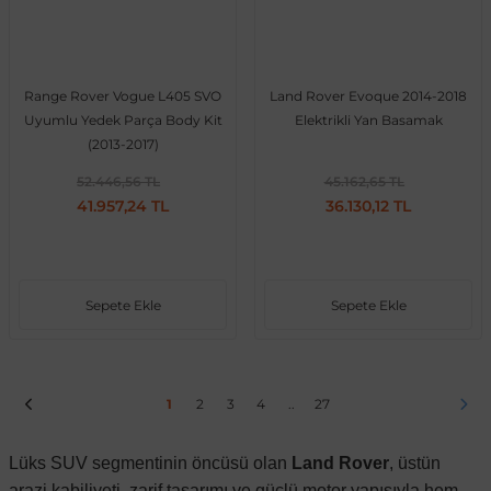
Range Rover Vogue L405 SVO
Land Rover Evoque 2014-2018
Uyumlu Yedek Parça Body Kit
Elektrikli Yan Basamak
(2013-2017)
52.446,56 TL
45.162,65 TL
41.957,24 TL
36.130,12 TL
Sepete Ekle
Sepete Ekle
1
2
3
4
..
27
Lüks SUV segmentinin öncüsü olan
Land Rover
, üstün
arazi kabiliyeti, zarif tasarımı ve güçlü motor yapısıyla hem