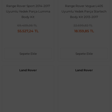
Range Rover Sport 2014-2017
Range Rover Vogue L405
Uyumlu Yedek Parça Lumma
Uyumlu Yedek Parça Startech
Body Kit
Body Kit 2013-2017
69.409,06 TL
22.699,82 TL
55.527,24 TL
18.159,85 TL
Sepete Ekle
Sepete Ekle
Land Rover
Land Rover