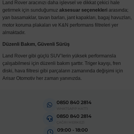
Land Rover aracınızı daha işlevsel ve dikkat çekici hale
getirmek için sunduğumuz
aksesuar seçenekleri
arasında;
yan basamaklar, tavan barları, jant kapakları, bagaj havuzları,
motor koruma plakaları ve K&N performans filtreleri yer
almaktadır.
Düzenli Bakım, Güvenli Sürüş
Land Rover gibi güçlü SUV’lerin yüksek performansla
çalışabilmesi için düzenli bakım şarttır. Triger kayışı, fren
diski, hava filtresi gibi parçaların zamanında değişimi için
Arisar Otomotiv her zaman yanınızda.
0850 840 2814
WHATSAPP HATTI
0850 840 2814
ÇAĞRI MERKEZİ
09:00 - 18:00