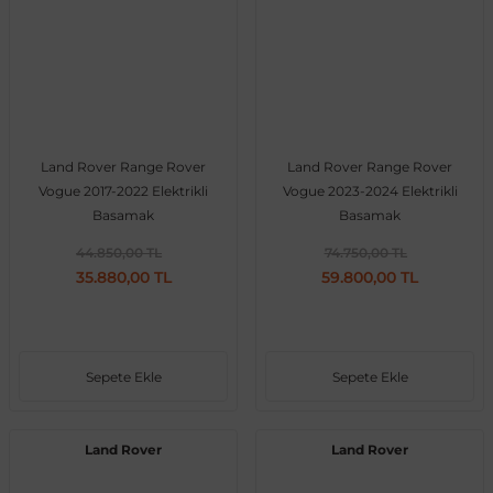
al
Land Rover Range Rover
Land Rover Range Rover
Vogue 2017-2022 Elektrikli
Vogue 2023-2024 Elektrikli
Basamak
Basamak
44.850,00 TL
74.750,00 TL
35.880,00 TL
59.800,00 TL
Sepete Ekle
Sepete Ekle
Land Rover
Land Rover