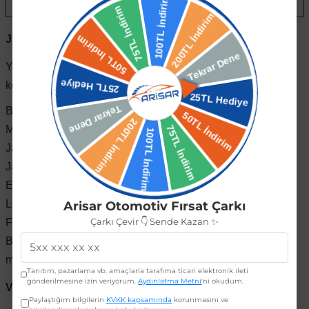
20 mm
ET45 → ET25
Jant Uyumluluğu Nasıl Kontrol Edilir?
al
Yeni jant satın almadan önce aşağıdaki teknik bilgilerin
kontrol edilmesi gerekmektedir:
Bijon aralığı (PCD)
Merkez göbek çapı
Jant genişliği
Jant çapı
ET değeri
Lastik ölçüsü
Arisar Otomotiv Fırsat Çarkı
Çarkı Çevir 👇 Sende Kazan ✨
Fren kaliperi boşluğu
Bu ölçülerden herhangi birinin uyumsuz olması durumunda
montaj sorunları yaşanabilir.
Tanıtım, pazarlama vb. amaçlarla tarafıma ticari elektronik ileti
gönderilmesine izin veriyorum.
Aydınlatma Metni
'ni okudum.
Volkswagen Golf 7 ET Değerleri
Paylaştığım bilgilerin
KVKK kapsamında
korunmasını ve