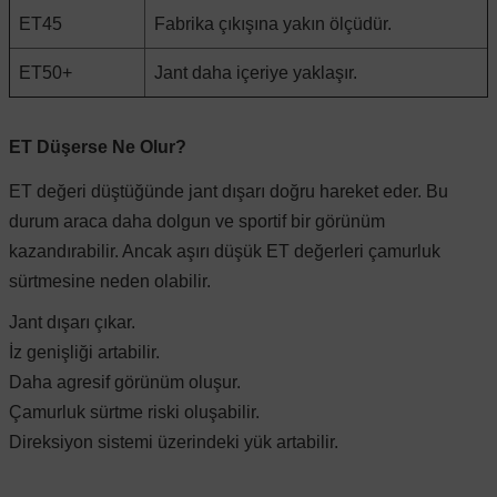
ET45
Fabrika çıkışına yakın ölçüdür.
 Sistemleri
Vectra A 1988-1995
Talisman
SLK Serisi R172
Tempra
Matrix
ET50+
Jant daha içeriye yaklaşır.
 & Isıtma Sistemleri
Vectra B 1995-2002
Toros
SLK Serisi R173
Tipo
Santa Fe
ET Düşerse Ne Olur?
Vectra C 2002-2010
Trafic
Sprinter
Uno
Sonata
ET değeri düştüğünde jant dışarı doğru hareket eder. Bu
durum araca daha dolgun ve sportif bir görünüm
kazandırabilir. Ancak aşırı düşük ET değerleri çamurluk
over
Vectra D 2009-2012
Twingo
V Class
Starex
sürtmesine neden olabilir.
Jant dışarı çıkar.
ntifiriz
Vivaro
Viano
Tucson
İz genişliği artabilir.
Daha agresif görünüm oluşur.
ti
njeksiyon Sistemleri
Zafira
Vito W447
Çamurluk sürtme riski oluşabilir.
Direksiyon sistemi üzerindeki yük artabilir.
Vito W638