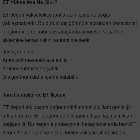
ET Yükselirse Ne Olur?
Vito W639
ET değeri yükseldikçe jant aracın içerisine doğru
yaklaşmaktadır. Bu durum dış görünüm açısından dezavantaj
shi
X-Class W470
oluşturabileceği gibi bazı araçlarda amortisör veya fren
sistemine temas riskini artırabilmektedir.
Jant içeri girer.
Amortisör mesafesi azalabilir.
Kaliper sürtmesi oluşabilir.
t
Dış görünüm daha içerde kalabilir.
e
Jant Genişliği ve ET İlişkisi
ET değeri tek başına değerlendirilmemelidir. Jant genişliği
arttığında aynı ET değerinde bile jantın dışarı taşma miktarı
değişebilir. Bu nedenle profesyonel hesaplamalarda hem ET
değeri hem de jant genişliği birlikte dikkate alınmaktadır.