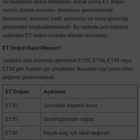
ve tasarımına dikkat etmektedir. Ancak yanlış ET değeri
seçimi; sürtme sorunları, direksiyon geometrisinde
 Koruma
Volkswagen Taigo
İnsignia
Ranger
R 12
GLK Serisi X204
Jumper
Panda
i30
Skystar
Peugeot 607
bozulmalar, düzensiz lastik aşınmaları ve sürüş güvenliği
problemleri oluşturabilmektedir. Bu nedenle jant değişimi
yapılırken ET değeri mutlaka dikkate alınmalıdır.
Volkswagen Teramont
Kadett
Raptor
R 19
GLS Serisi X167
Jumpy
Punto
İ40
Sunny
Peugeot Bipper
ET Değeri Nasıl Okunur?
Takozu
Volkswagen Tiguan
Meriva
S-Max
R 9-11
Metris
Nemo
Scudo
İoniq
Terrano
Peugeot Boxer
Jantların arka kısmında genellikle ET35, ET40, ET45 veya
ET50 gibi ibareler yer almaktadır. Buradaki sayı jantın ofset
aza
Volkswagen Touareg
Mokka
Taunus
Safrane
ML Serisi W164
Saxo
Sedici
İx35
X-Trail
Peugeot Expert
değerini göstermektedir.
ET Değeri
Açıklama
i
en & Süspansiyon
Volkswagen Touran
Movano
Transit
Scenic
S Serisi W221
Spacetourer
Siena
İx45
Peugeot Partner
ET30
Jant daha dışarıda durur.
Volkswagen Transporter
Omega
Symbol
S Serisi W222
Xantia
Stilo
Kona
Peugeot RCZ
ET35
Sportif görünüm sağlar.
ET40
Birçok araç için ideal değerdir.
 & Müşür
Volkswagen Volt
Tigra
Taliant
S Serisi W223
Xsara
Talento
Lavita
Peugeot Rifter