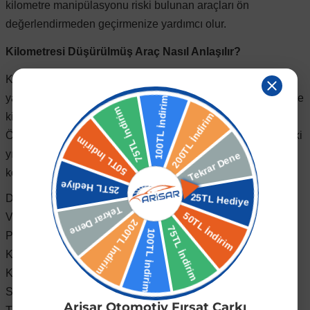
kilometre manipülasyonu riski bulunan araçları ön
değerlendirmeden geçirmenize yardımcı olur.
Kilometresi Düşürülmüş Araç Nasıl Anlaşılır?
Kilometre düşürme işlemi günümüzde elektronik cihazlarla
yapılabilmektedir. Ancak aracın genel durumu incelendiğinde
kilometre bilgisiyle uyumsuz birçok detay ortaya çıkabilir.
Özellikle direksiyon simidindeki aşınmalar, vites topuzundaki
yıpranmalar, pedal lastiklerinin durumu ve sürücü
koltuğundaki deformasyonlar önemli ipuçları verebilir.
Direksiyon simidinde aşırı parlama ve aşınma
Vites topuzunda yoğun kullanım izleri
Pedal kauçuklarında aşınma
Koltuk döşemelerinde yıpranma
Kapı içlerinde kullanım kaynaklı deformasyonlar
Servis kayıtları ile kilometrenin uyuşmaması
Arisar Otomotiv Fırsat Çarkı