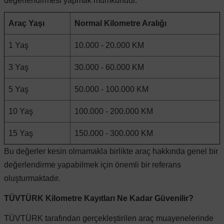
değerlendirmesi yapmak mümkündür.
 Sistemleri
Vectra A 1988-1995
Talisman
SLK Serisi R172
Tempra
Matrix
Araç Yaşı
Normal Kilometre Aralığı
1 Yaş
10.000 - 20.000 KM
 & Isıtma Sistemleri
Vectra B 1995-2002
Toros
SLK Serisi R173
Tipo
Santa Fe
3 Yaş
30.000 - 60.000 KM
Vectra C 2002-2010
Trafic
Sprinter
Uno
Sonata
5 Yaş
50.000 - 100.000 KM
10 Yaş
100.000 - 200.000 KM
over
Vectra D 2009-2012
Twingo
V Class
Starex
15 Yaş
150.000 - 300.000 KM
ntifiriz
Vivaro
Viano
Tucson
Bu değerler kesin olmamakla birlikte araç hakkında genel bir
değerlendirme yapabilmek için önemli bir referans
oluşturmaktadır.
ti
njeksiyon Sistemleri
Zafira
Vito W447
TÜVTÜRK Kilometre Kayıtları Ne Kadar Güvenilir?
Vito W638
TÜVTÜRK tarafından gerçekleştirilen araç muayenelerinde