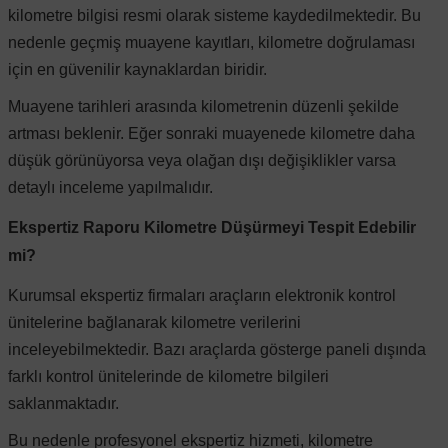
kilometre bilgisi resmi olarak sisteme kaydedilmektedir. Bu
Vito W639
nedenle geçmiş muayene kayıtları, kilometre doğrulaması
için en güvenilir kaynaklardan biridir.
shi
X-Class W470
Muayene tarihleri arasında kilometrenin düzenli şekilde
artması beklenir. Eğer sonraki muayenede kilometre daha
düşük görünüyorsa veya olağan dışı değişiklikler varsa
detaylı inceleme yapılmalıdır.
t
Ekspertiz Raporu Kilometre Düşürmeyi Tespit Edebilir
mi?
e
Kurumsal ekspertiz firmaları araçların elektronik kontrol
ünitelerine bağlanarak kilometre verilerini
inceleyebilmektedir. Bazı araçlarda gösterge paneli dışında
farklı kontrol ünitelerinde de kilometre bilgileri
saklanmaktadır.
Bu nedenle profesyonel ekspertiz hizmeti, kilometre