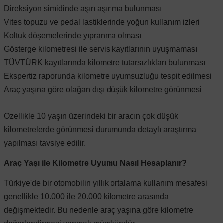
Direksiyon simidinde aşırı aşınma bulunması
Vites topuzu ve pedal lastiklerinde yoğun kullanım izleri
 Koruma
Volkswagen Taigo
İnsignia
Ranger
R 12
GLK Serisi X204
Jumper
Panda
i30
Skystar
Peugeot 607
Koltuk döşemelerinde yıpranma olması
Gösterge kilometresi ile servis kayıtlarının uyuşmaması
Volkswagen Teramont
Kadett
Raptor
R 19
GLS Serisi X167
Jumpy
Punto
İ40
Sunny
Peugeot Bipper
TÜVTÜRK kayıtlarında kilometre tutarsızlıkları bulunması
Ekspertiz raporunda kilometre uyumsuzluğu tespit edilmesi
Takozu
Volkswagen Tiguan
Meriva
S-Max
R 9-11
Metris
Nemo
Scudo
İoniq
Terrano
Peugeot Boxer
Araç yaşına göre olağan dışı düşük kilometre görünmesi
Özellikle 10 yaşın üzerindeki bir aracın çok düşük
aza
Volkswagen Touareg
Mokka
Taunus
Safrane
ML Serisi W164
Saxo
Sedici
İx35
X-Trail
Peugeot Expert
kilometrelerde görünmesi durumunda detaylı araştırma
yapılması tavsiye edilir.
i
en & Süspansiyon
Volkswagen Touran
Movano
Transit
Scenic
S Serisi W221
Spacetourer
Siena
İx45
Peugeot Partner
Araç Yaşı ile Kilometre Uyumu Nasıl Hesaplanır?
Volkswagen Transporter
Omega
Symbol
S Serisi W222
Xantia
Stilo
Kona
Peugeot RCZ
Türkiye'de bir otomobilin yıllık ortalama kullanım mesafesi
genellikle 10.000 ile 20.000 kilometre arasında
değişmektedir. Bu nedenle araç yaşına göre kilometre
 & Müşür
Volkswagen Volt
Tigra
Taliant
S Serisi W223
Xsara
Talento
Lavita
Peugeot Rifter