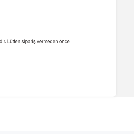
dir. Lütfen sipariş vermeden önce
ırmanız tavsiye edilir.
Model Yılı