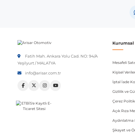
Volkswagen
Audi
Porsche
Not:
Araç üreticileri aynı model yılı içerisinde farklı 
Kurumsal B
etmeniz önerilir.
Fatih Mah. Ankara Yolu Cad. NO: 94/A
Mesafeli Sat
Yeşilyurt / MALATYA
Kişisel Veri
info@arisar.com.tr
İptal İade Ko
Gizlilik ve G
Çerez Politik
Açık Rıza Me
Aydınlatma 
Şikayet ve 