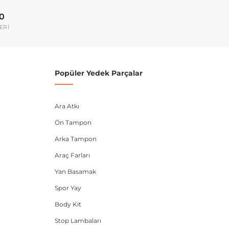
2010-2018
00
2006-2015
ERİ
2010-2017
umarası veya şasi numarası ile uyumluluğu kontrol
Popüler Yedek Parçalar
Ara Atkı
Ön Tampon
Arka Tampon
Araç Farları
Yan Basamak
Spor Yay
Body Kit
Stop Lambaları