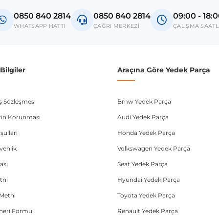
Touareg 7P
0850 840 2814
0850 840 2814
09:00 - 18:
Q7 4L
WHATSAPP HATTI
ÇAĞRI MERKEZİ
ÇALIŞMA SAATL
Cayenne 958
donanım ve kasa tipleri kullanabilmektedir. Sipariş vermeden önce OEM n
ilgiler
Araçına Göre Yedek Parça
ış Sözleşmesi
Bmw Yedek Parça
lerin Korunması
Audi Yedek Parça
şullari
Honda Yedek Parça
üvenlik
Volkswagen Yedek Parça
ası
Seat Yedek Parça
tni
Hyundai Yedek Parça
Metni
Toyota Yedek Parça
Öneri Formu
Renault Yedek Parça