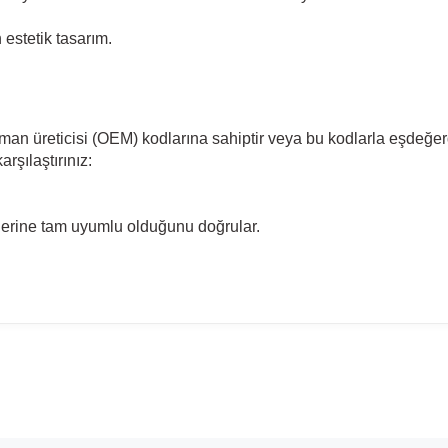
estetik tasarım.
pman üreticisi (OEM) kodlarına sahiptir veya bu kodlarla eşdeğer
rşılaştırınız:
llerine tam uyumlu olduğunu doğrular.
madan önce ürün görsellerini ve OEM numaralarını aracınız ile karşılaşt
Model