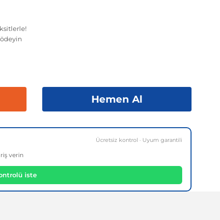
sitlerle!
ödeyin
Hemen Al
Ücretsiz kontrol · Uyum garantili
riş verin
ntrolü iste