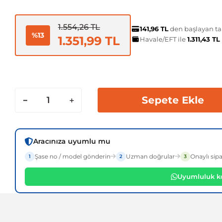
1.554,26 TL
141,96 TL
den başlayan tak
%13
1.351,99 TL
Havale/EFT ile
1.311,43 TL
Sepete Ekle
Aracınıza uyumlu mu
Şase no / model gönderin
Uzman doğrular
Onaylı sipa
1
2
3
Uyumluluk ko