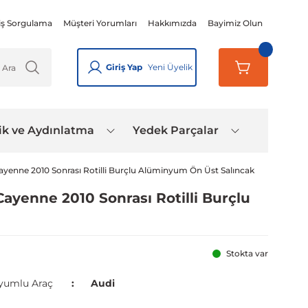
iş Sorgulama
Müşteri Yorumları
Hakkımızda
Bayimiz Olun
Giriş Yap
Yeni Üyelik
ik ve Aydınlatma
Yedek Parçalar
enne 2010 Sonrası Rotilli Burçlu Alüminyum Ön Üst Salıncak
yenne 2010 Sonrası Rotilli Burçlu
Stokta var
yumlu Araç
Audi