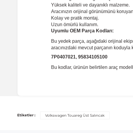
Yüksek kaliteli ve dayanıklı malzeme.
Aracınızın orijinal görünümünü koruyan 
Kolay ve pratik montaj.
Uzun ömürlü kullanım.
Uyumlu OEM Parça Kodları:
Bu yedek parça, aşağıdaki orijinal eki
aracınızdaki mevcut parçanın koduyla ka
7P0407021, 95834105100
Bu kodlar, ürünün belirtilen araç mode
Uyumlu Araç Modelleri
Bu ürün aşağıdaki araç modelleri ile uyumludur. Satın al
Etiketler :
Volkswagen Touareg Üst Salıncak
Marka