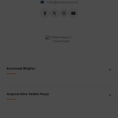
info@arisar.com.tr
Vito W639
shi
X-Class W470
t
Kurumsal Bilgiler
e
Araçına Göre Yedek Parça