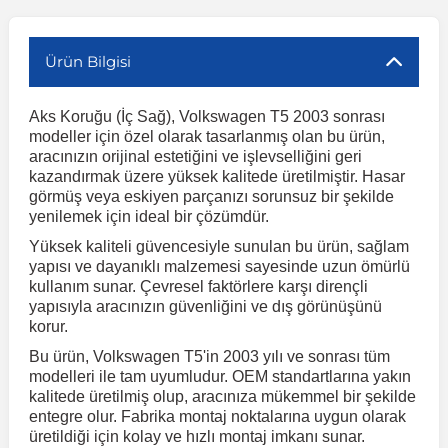
r
ç Aksesuarlar
ış Aksesuarlar
e Siren
aj & Şanzıman
Volkswagen Multivan
Corsa E 2014-2019
Audi TT
Suburban 2015-2020
Galaxy
Latitude
GLA Serisi W156
X7 Serisi
C6
Freemont
Pilot
Getz
Stonic
MX-6
NX Coupe
Peugeot 4007
Toyota Prius
Volvo XC60
Ürün Bilgisi
Aks Koruğu (İç Sağ), Volkswagen T5 2003 sonrası
ve Kolçak Aparatları
pağı ve Ayna Sinyalleri
ar
ör
aim
Volkswagen Passat
Corsa F 2019 ve Sonrası
Tahoe 2000-2006
Grand C-Max
Master
GLA Serisi X156
Z Serisi
C8
Fullback
S2000
Grand Santa Fe
Venga
RX-8
Pathfinder
Peugeot 4008
Toyota Proace City
Volvo XC70
modeller için özel olarak tasarlanmış olan bu ürün,
aracınızın orijinal estetiğini ve işlevselliğini geri
kazandırmak üzere yüksek kalitede üretilmiştir. Hasar
 Kılıf ve Yastık
apakları
esuarları
ve Parçaları
rünler
Volkswagen Polo
Crossland
TrailBlazer 2011 ve Sonrası
Ka
Megane 1 1995-2003
GLB Serisi X247
Cactus
Kartal
ZR-V
H1
XCeed
XC-3
Patrol
Peugeot 405
Toyota RAV4
Volvo XC90
görmüş veya eskiyen parçanızı sorunsuz bir şekilde
yenilemek için ideal bir çözümdür.
Yüksek kaliteli güvencesiyle sunulan bu ürün, sağlam
ıtası
ı ve Parçaları
istemi
Volkswagen Scirocco
Crossland X
Trax 2013-2022
Kuga
Megane 2 2002-2008
GLC Serisi X243
Dispatch
Linea
H100
Primastar
Peugeot 406
Toyota Tacoma
yapısı ve dayanıklı malzemesi sayesinde uzun ömürlü
kullanım sunar. Çevresel faktörlere karşı dirençli
yapısıyla aracınızın güvenliğini ve dış görünüşünü
o
gaj Ve Ara Atkı
şpiyel
mbası ve Parçaları
Volkswagen Sharan
Frontera
Trax 2023 ve Sonrası
Mondeo
Megane 3 2008-2016
GLC Serisi X253
DS4
Marea
H350
Primera
Peugeot 407
Toyota Venza
korur.
Bu ürün, Volkswagen T5'in 2003 yılı ve sonrası tüm
su
sesuarları
Plaka, Bagaj Lambası
it
Volkswagen T-Cross
Grandland
Mustang
Megane 4 2016-2024
GLE Coupe Serisi C292
DS5
Mirafiori
i10
Pulsar
Peugeot 5008
Toyota Verso
modelleri ile tam uyumludur. OEM standartlarına yakın
kalitede üretilmiş olup, aracınıza mükemmel bir şekilde
entegre olur. Fabrika montaj noktalarına uygun olarak
 Dış Trim Parçaları
üretildiği için kolay ve hızlı montaj imkanı sunar.
Volkswagen T-Roc
Grandland X
Puma
Modus
GLE Serisi W166
DS7
Palio
i20
Qashqai
Peugeot 508
Toyota Yaris