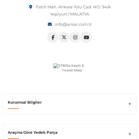
Fatih Mah. Ankara Yolu Cad. NO: 94/A
Vito W639
Yeşilyurt / MALATYA
info@arisar.com.tr
shi
X-Class W470
t
e
Kurumsal Bilgiler
Araçına Göre Yedek Parça