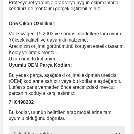
Profesyonel yardım alarak veya uygun ekipmanlarla
kendiniz de montajını gerçekleştirebilirsiniz.
 Koruma
Volkswagen Taigo
İnsignia
Ranger
R 12
GLK Serisi X204
Jumper
Panda
i30
Skystar
Peugeot 607
Öne Çıkan Özellikler:
Volkswagen T5 2003 ve sonrası modellere tam uyum.
Volkswagen Teramont
Kadett
Raptor
R 19
GLS Serisi X167
Jumpy
Punto
İ40
Sunny
Peugeot Bipper
Yüksek kaliteli ve dayanıklı malzeme.
Aracınızın orijinal görünümünü koruyan estetik tasarım.
Kolay ve pratik montaj.
Takozu
Volkswagen Tiguan
Meriva
S-Max
R 9-11
Metris
Nemo
Scudo
İoniq
Terrano
Peugeot Boxer
Uzun ömürlü kullanım.
Uyumlu OEM Parça Kodları:
aza
Volkswagen Touareg
Mokka
Taunus
Safrane
ML Serisi W164
Saxo
Sedici
İx35
X-Trail
Peugeot Expert
Bu yedek parça, aşağıdaki orijinal ekipman üreticisi
(OEM) kodlarına sahiptir veya bu kodlarla eşdeğerdir.
Lütfen sipariş vermeden önce aracınızdaki mevcut
i
en & Süspansiyon
Volkswagen Touran
Movano
Transit
Scenic
S Serisi W221
Spacetourer
Siena
İx45
Peugeot Partner
parçanın koduyla karşılaştırınız:
7H0498202
Volkswagen Transporter
Omega
Symbol
S Serisi W222
Xantia
Stilo
Kona
Peugeot RCZ
Bu kodlar, ürünün belirtilen araç modellerine tam
uyumlu olduğunu doğrular.
 & Müşür
Volkswagen Volt
Tigra
Taliant
S Serisi W223
Xsara
Talento
Lavita
Peugeot Rifter
Taksit Seçenekleri