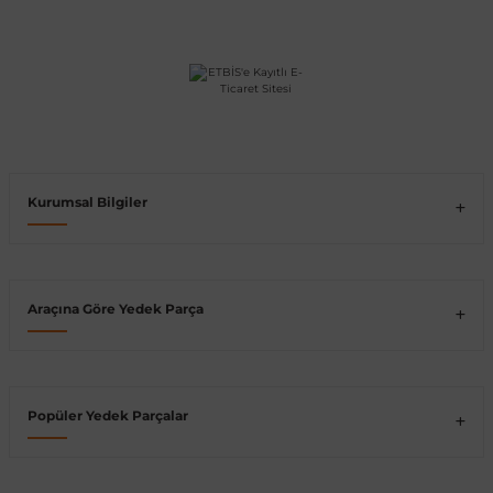
Vito W639
shi
X-Class W470
Kurumsal Bilgiler
t
Araçına Göre Yedek Parça
e
Popüler Yedek Parçalar