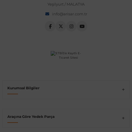
Yeşilyurt / MALATYA
Vito W639
info@arisar.com.tr
shi
X-Class W470
t
e
Kurumsal Bilgiler
Araçına Göre Yedek Parça