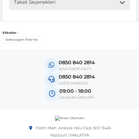
Taksit Seçenekleri
 Sistemleri
Vectra A 1988-1995
Talisman
SLK Serisi R172
Tempra
Matrix
 & Isıtma Sistemleri
Etiketler :
Vectra B 1995-2002
Toros
SLK Serisi R173
Tipo
Santa Fe
Volkswagen Polo Far
Vectra C 2002-2010
Trafic
Sprinter
Uno
Sonata
0850 840 2814
WHATSAPP HATTI
over
Vectra D 2009-2012
Twingo
V Class
Starex
0850 840 2814
ÇAĞRI MERKEZİ
09:00 - 18:00
ntifiriz
Vivaro
Viano
Tucson
ÇALIŞMA SAATLERİ
ti
njeksiyon Sistemleri
Zafira
Vito W447
Fatih Mah. Ankara Yolu Cad. NO: 94/A
Vito W638
Yeşilyurt / MALATYA