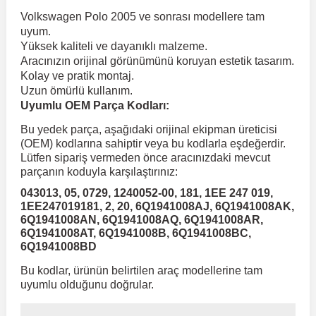
Volkswagen Polo 2005 ve sonrası modellere tam
uyum.
 Koruma
Volkswagen Taigo
İnsignia
Ranger
R 12
GLK Serisi X204
Jumper
Panda
i30
Skystar
Peugeot 607
Yüksek kaliteli ve dayanıklı malzeme.
Aracınızın orijinal görünümünü koruyan estetik tasarım.
Kolay ve pratik montaj.
Volkswagen Teramont
Kadett
Raptor
R 19
GLS Serisi X167
Jumpy
Punto
İ40
Sunny
Peugeot Bipper
Uzun ömürlü kullanım.
Uyumlu OEM Parça Kodları:
Takozu
Volkswagen Tiguan
Meriva
S-Max
R 9-11
Metris
Nemo
Scudo
İoniq
Terrano
Peugeot Boxer
Bu yedek parça, aşağıdaki orijinal ekipman üreticisi
(OEM) kodlarına sahiptir veya bu kodlarla eşdeğerdir.
Lütfen sipariş vermeden önce aracınızdaki mevcut
aza
Volkswagen Touareg
Mokka
Taunus
Safrane
ML Serisi W164
Saxo
Sedici
İx35
X-Trail
Peugeot Expert
parçanın koduyla karşılaştırınız:
043013, 05, 0729, 1240052-00, 181, 1EE 247 019,
1EE247019181, 2, 20, 6Q1941008AJ, 6Q1941008AK,
i
en & Süspansiyon
Volkswagen Touran
Movano
Transit
Scenic
S Serisi W221
Spacetourer
Siena
İx45
Peugeot Partner
6Q1941008AN, 6Q1941008AQ, 6Q1941008AR,
6Q1941008AT, 6Q1941008B, 6Q1941008BC,
6Q1941008BD
Volkswagen Transporter
Omega
Symbol
S Serisi W222
Xantia
Stilo
Kona
Peugeot RCZ
Bu kodlar, ürünün belirtilen araç modellerine tam
uyumlu olduğunu doğrular.
 & Müşür
Volkswagen Volt
Tigra
Taliant
S Serisi W223
Xsara
Talento
Lavita
Peugeot Rifter