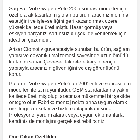
Sağ Far, Volkswagen Polo 2005 sonrası modeller için
özel olarak tasarlanmış olan bu ürün, aracınızın orijinal
r
ç Aksesuarlar
ış Aksesuarlar
e Siren
aj & Şanzıman
Volkswagen Multivan
Corsa E 2014-2019
Audi TT
Suburban 2015-2020
Galaxy
Latitude
GLA Serisi W156
X7 Serisi
C6
Freemont
Pilot
Getz
Stonic
MX-6
NX Coupe
Peugeot 4007
Toyota Prius
Volvo XC60
estetiğini ve işlevselliğini geri kazandırmak üzere
yüksek kalitede üretilmiştir. Hasar görmüş veya
eskiyen parçanızı sorunsuz bir şekilde yenilemek için
ve Kolçak Aparatları
pağı ve Ayna Sinyalleri
ar
ör
aim
Volkswagen Passat
Corsa F 2019 ve Sonrası
Tahoe 2000-2006
Grand C-Max
Master
GLA Serisi X156
Z Serisi
C8
Fullback
S2000
Grand Santa Fe
Venga
RX-8
Pathfinder
Peugeot 4008
Toyota Proace City
Volvo XC70
ideal bir çözümdür.
Arisar Otomotiv güvencesiyle sunulan bu ürün, sağlam
yapısı ve dayanıklı malzemesi sayesinde uzun ömürlü
 Kılıf ve Yastık
apakları
esuarları
ve Parçaları
rünler
Volkswagen Polo
Crossland
TrailBlazer 2011 ve Sonrası
Ka
Megane 1 1995-2003
GLB Serisi X247
Cactus
Kartal
ZR-V
H1
XCeed
XC-3
Patrol
Peugeot 405
Toyota RAV4
Volvo XC90
kullanım sunar. Çevresel faktörlere karşı dirençli
yapısıyla aracınızın güvenliğini ve dış görünüşünü
korur.
ıtası
ı ve Parçaları
istemi
Volkswagen Scirocco
Crossland X
Trax 2013-2022
Kuga
Megane 2 2002-2008
GLC Serisi X243
Dispatch
Linea
H100
Primastar
Peugeot 406
Toyota Tacoma
Bu ürün, Volkswagen Polo'nun 2005 yılı ve sonrası tüm
modelleri ile tam uyumludur. OEM standartlarına yakın
kalitede üretilmiş olup, aracınıza mükemmel bir şekilde
o
gaj Ve Ara Atkı
şpiyel
mbası ve Parçaları
Volkswagen Sharan
Frontera
Trax 2023 ve Sonrası
Mondeo
Megane 3 2008-2016
GLC Serisi X253
DS4
Marea
H350
Primera
Peugeot 407
Toyota Venza
entegre olur. Fabrika montaj noktalarına uygun olarak
üretildiği için kolay ve hızlı montaj imkanı sunar.
Profesyonel yardım alarak veya uygun ekipmanlarla
su
sesuarları
Plaka, Bagaj Lambası
it
Volkswagen T-Cross
Grandland
Mustang
Megane 4 2016-2024
GLE Coupe Serisi C292
DS5
Mirafiori
i10
Pulsar
Peugeot 5008
Toyota Verso
kendiniz de montajını gerçekleştirebilirsiniz.
 Dış Trim Parçaları
Volkswagen T-Roc
Grandland X
Puma
Modus
GLE Serisi W166
DS7
Palio
i20
Qashqai
Peugeot 508
Toyota Yaris
Öne Çıkan Özellikler: