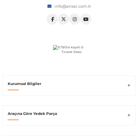
info@arisar.com.tr
Vito W639
shi
X-Class W470
t
Kurumsal Bilgiler
e
Araçına Göre Yedek Parça