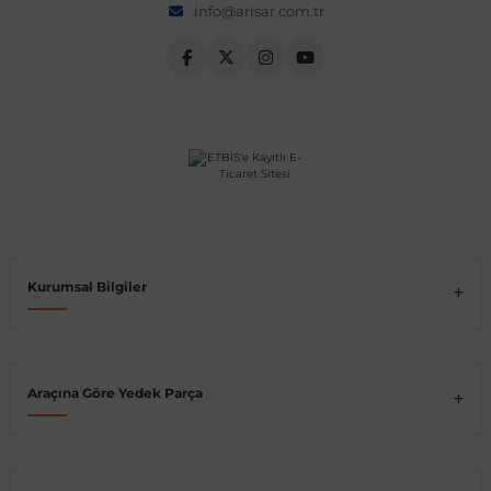
info@arisar.com.tr
Vito W639
shi
X-Class W470
t
Kurumsal Bilgiler
e
Araçına Göre Yedek Parça