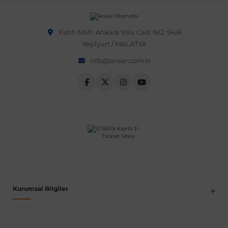
Vito W639
Fatih Mah. Ankara Yolu Cad. NO: 94/A
Yeşilyurt / MALATYA
shi
X-Class W470
info@arisar.com.tr
t
e
Kurumsal Bilgiler