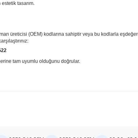
estetik tasarım.
pman üreticisi (OEM) kodlarına sahiptir veya bu kodlarla eşdeğer
rşılaştırınız:
522
llerine tam uyumlu olduğunu doğrular.
madan önce ürün görsellerini ve OEM numaralarını aracınız ile karşılaşt
Model
LT