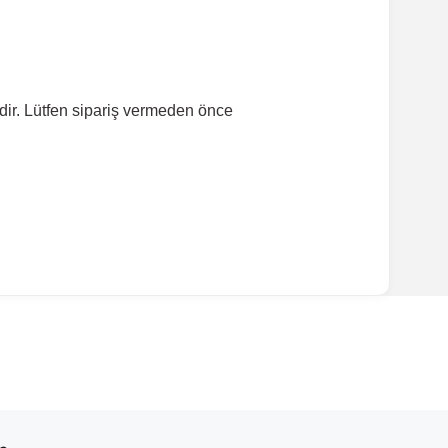
dir. Lütfen sipariş vermeden önce
ırmanız tavsiye edilir.
Model Yılı
1996-2006