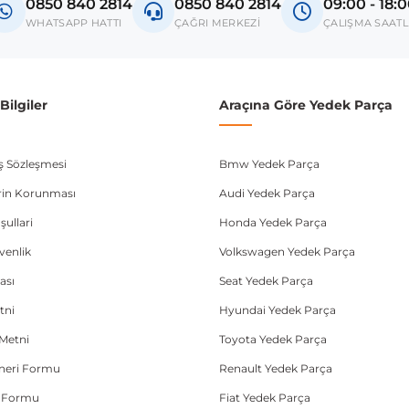
0850 840 2814
0850 840 2814
09:00 - 18:
donanım ve kasa tipleri kullanabilmektedir. Sipariş vermeden önce OEM n
WHATSAPP HATTI
ÇAĞRI MERKEZİ
ÇALIŞMA SAATL
ilgiler
Araçına Göre Yedek Parça
ış Sözleşmesi
Bmw Yedek Parça
lerin Korunması
Audi Yedek Parça
şullari
Honda Yedek Parça
üvenlik
Volkswagen Yedek Parça
ası
Seat Yedek Parça
tni
Hyundai Yedek Parça
Metni
Toyota Yedek Parça
Öneri Formu
Renault Yedek Parça
e Formu
Fiat Yedek Parça