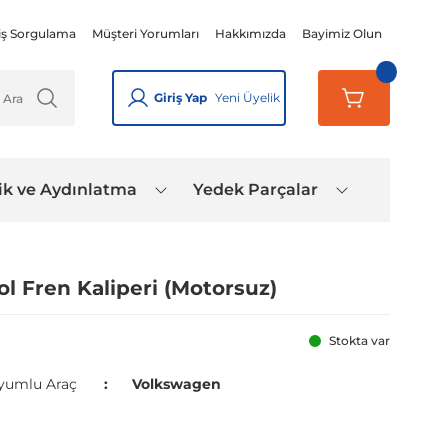
iş Sorgulama
Müşteri Yorumları
Hakkımızda
Bayimiz Olun
Giriş Yap
Yeni Üyelik
ik ve Aydınlatma
Yedek Parçalar
)
 Fren Kaliperi (Motorsuz)
Stokta var
yumlu Araç
Volkswagen