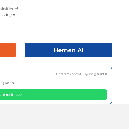
ksitlerle!
TL
ödeyin
Hemen Al
Ücretsiz kontrol · Uyum garantili
riş verin
ntrolü iste