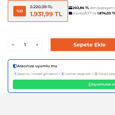
2.220,39 TL
202,86 TL
den başlayan ta
%13
1.931,99 TL
Havale/EFT ile
1.874,03 
Sepete Ekle
Aracınıza uyumlu mu
Şase no / model gönderin
Uzman doğrular
Onaylı sipa
1
2
3
Uyumluluk ko