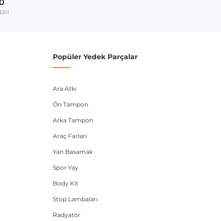
00
umarası veya şasi numarası ile uyumluluğu kontrol
ERİ
Popüler Yedek Parçalar
Ara Atkı
Ön Tampon
Arka Tampon
Araç Farları
Yan Basamak
Spor Yay
Body Kit
Stop Lambaları
Radyatör