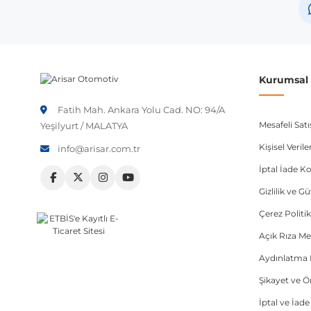
Not:
Araç üreticileri aynı model yılı içerisinde farklı 
etmeniz önerilir.
Kurumsal B
Fatih Mah. Ankara Yolu Cad. NO: 94/A
Mesafeli Sat
Yeşilyurt / MALATYA
Kişisel Veri
info@arisar.com.tr
İptal İade Ko
Gizlilik ve G
Çerez Politik
Açık Rıza Me
Aydınlatma 
Şikayet ve 
İptal ve İad