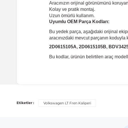
Aracınızın orijinal görünümünü koruyan 
Kolay ve pratik montaj.
Uzun ömürlü kullanım.
Uyumlu OEM Parça Kodları:
Bu yedek parça, aşağıdaki orijinal eki
aracınızdaki mevcut parçanın koduyla ka
2D0615105A, 2D0615105B, BDV342
Bu kodlar, ürünün belirtilen araç mode
Uyumlu Araç Modelleri
Bu ürün aşağıdaki araç modelleri ile uyumludur. Satın al
Etiketler :
Volkswagen LT Fren Kaliperi
Marka
Volkswagen