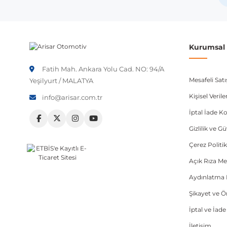
Not:
Araç üreticileri aynı model yılı içerisinde farklı 
etmeniz önerilir.
Kurumsal B
Fatih Mah. Ankara Yolu Cad. NO: 94/A
Mesafeli Sat
Yeşilyurt / MALATYA
Kişisel Veri
info@arisar.com.tr
İptal İade Ko
Gizlilik ve G
Çerez Politik
Açık Rıza Me
Aydınlatma 
Şikayet ve 
İptal ve İad
İletişim