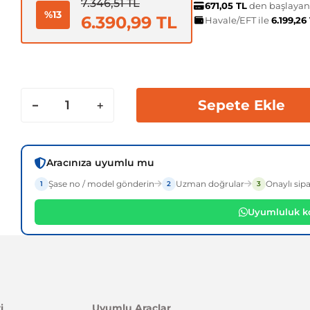
7.346,51 TL
671,05 TL
den başlayan t
%13
6.390,99 TL
Havale/EFT ile
6.199,26
Sepete Ekle
Aracınıza uyumlu mu
Şase no / model gönderin
Uzman doğrular
Onaylı sipa
1
2
3
Uyumluluk ko
i
Uyumlu Araçlar