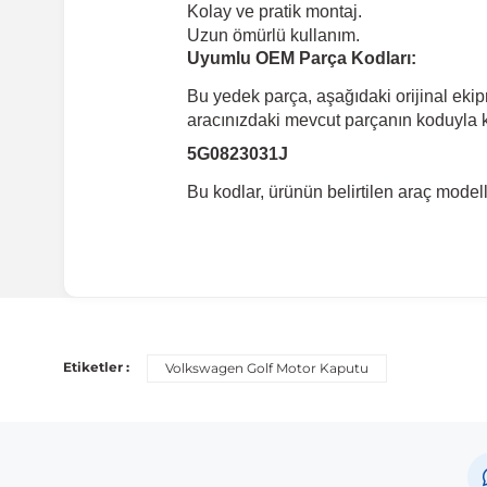
Kolay ve pratik montaj.
Uzun ömürlü kullanım.
Uyumlu OEM Parça Kodları:
Bu yedek parça, aşağıdaki orijinal eki
aracınızdaki mevcut parçanın koduyla ka
5G0823031J
Bu kodlar, ürünün belirtilen araç mode
Uyumlu Araç Modelleri
Bu ürün aşağıdaki araç modelleri ile uyumludur. Satın al
Etiketler :
Volkswagen Golf Motor Kaputu
Marka
Volkswagen
Volkswagen