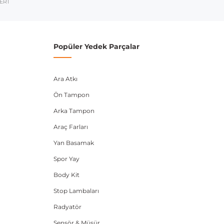
ERİ
umarası veya şasi numarası ile uyumluluğu kontrol
Popüler Yedek Parçalar
Ara Atkı
Ön Tampon
Arka Tampon
Araç Farları
Yan Basamak
Spor Yay
Body Kit
Stop Lambaları
Radyatör
Sensör & Müşür