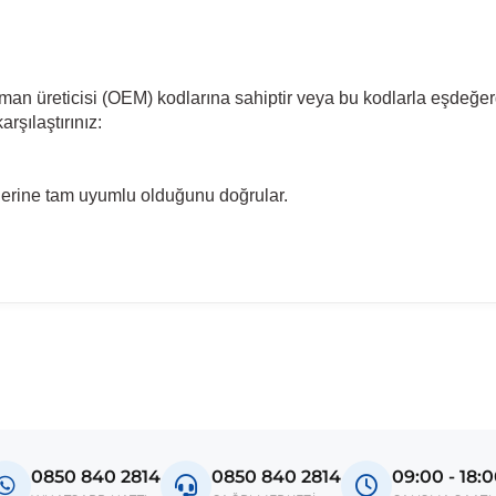
pman üreticisi (OEM) kodlarına sahiptir veya bu kodlarla eşdeğer
rşılaştırınız:
llerine tam uyumlu olduğunu doğrular.
madan önce ürün görsellerini ve OEM numaralarını aracınız ile karşılaşt
Model
Golf VII
0850 840 2814
0850 840 2814
09:00 - 18:
Golf VII Facelift