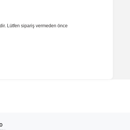
dir. Lütfen sipariş vermeden önce
ırmanız tavsiye edilir.
Model Yılı
2012-2017
00
2017-2020