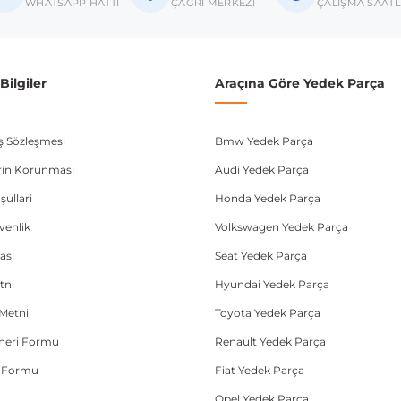
WHATSAPP HATTI
ÇAĞRI MERKEZİ
ÇALIŞMA SAATL
donanım ve kasa tipleri kullanabilmektedir. Sipariş vermeden önce OEM n
ilgiler
Araçına Göre Yedek Parça
ış Sözleşmesi
Bmw Yedek Parça
lerin Korunması
Audi Yedek Parça
şullari
Honda Yedek Parça
üvenlik
Volkswagen Yedek Parça
ası
Seat Yedek Parça
tni
Hyundai Yedek Parça
Metni
Toyota Yedek Parça
Öneri Formu
Renault Yedek Parça
e Formu
Fiat Yedek Parça
Opel Yedek Parça