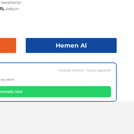
aksitlerle!
 TL
ödeyin
Hemen Al
Ücretsiz kontrol · Uyum garantili
riş verin
ntrolü iste