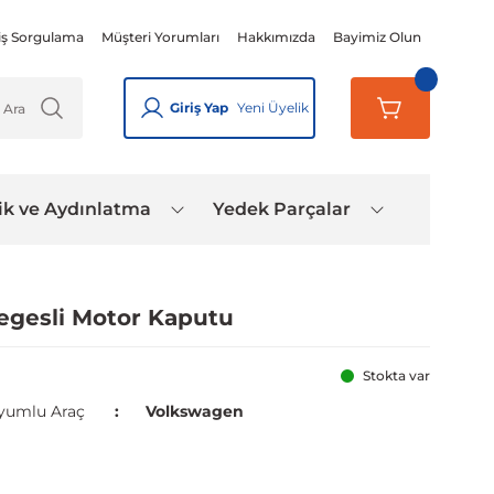
iş Sorgulama
Müşteri Yorumları
Hakkımızda
Bayimiz Olun
Giriş Yap
Yeni Üyelik
ik ve Aydınlatma
Yedek Parçalar
Megesli Motor Kaputu
Stokta var
yumlu Araç
Volkswagen