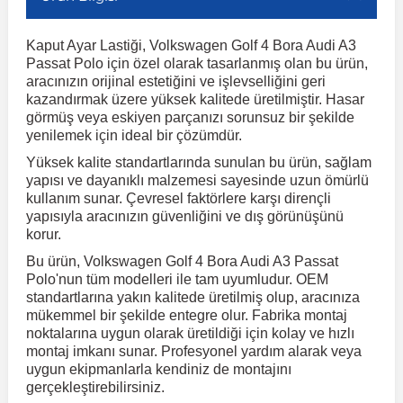
Kaput Ayar Lastiği, Volkswagen Golf 4 Bora Audi A3
r
ç Aksesuarlar
ış Aksesuarlar
e Siren
aj & Şanzıman
Volkswagen Multivan
Corsa E 2014-2019
Audi TT
Suburban 2015-2020
Galaxy
Latitude
GLA Serisi W156
X7 Serisi
C6
Freemont
Pilot
Getz
Stonic
MX-6
NX Coupe
Peugeot 4007
Toyota Prius
Volvo XC60
Passat Polo için özel olarak tasarlanmış olan bu ürün,
aracınızın orijinal estetiğini ve işlevselliğini geri
kazandırmak üzere yüksek kalitede üretilmiştir. Hasar
ve Kolçak Aparatları
pağı ve Ayna Sinyalleri
ar
ör
aim
Volkswagen Passat
Corsa F 2019 ve Sonrası
Tahoe 2000-2006
Grand C-Max
Master
GLA Serisi X156
Z Serisi
C8
Fullback
S2000
Grand Santa Fe
Venga
RX-8
Pathfinder
Peugeot 4008
Toyota Proace City
Volvo XC70
görmüş veya eskiyen parçanızı sorunsuz bir şekilde
yenilemek için ideal bir çözümdür.
Yüksek kalite standartlarında sunulan bu ürün, sağlam
 Kılıf ve Yastık
apakları
esuarları
ve Parçaları
rünler
Volkswagen Polo
Crossland
TrailBlazer 2011 ve Sonrası
Ka
Megane 1 1995-2003
GLB Serisi X247
Cactus
Kartal
ZR-V
H1
XCeed
XC-3
Patrol
Peugeot 405
Toyota RAV4
Volvo XC90
yapısı ve dayanıklı malzemesi sayesinde uzun ömürlü
kullanım sunar. Çevresel faktörlere karşı dirençli
yapısıyla aracınızın güvenliğini ve dış görünüşünü
ıtası
ı ve Parçaları
istemi
Volkswagen Scirocco
Crossland X
Trax 2013-2022
Kuga
Megane 2 2002-2008
GLC Serisi X243
Dispatch
Linea
H100
Primastar
Peugeot 406
Toyota Tacoma
korur.
Bu ürün, Volkswagen Golf 4 Bora Audi A3 Passat
o
gaj Ve Ara Atkı
şpiyel
mbası ve Parçaları
Polo'nun tüm modelleri ile tam uyumludur. OEM
Volkswagen Sharan
Frontera
Trax 2023 ve Sonrası
Mondeo
Megane 3 2008-2016
GLC Serisi X253
DS4
Marea
H350
Primera
Peugeot 407
Toyota Venza
standartlarına yakın kalitede üretilmiş olup, aracınıza
mükemmel bir şekilde entegre olur. Fabrika montaj
noktalarına uygun olarak üretildiği için kolay ve hızlı
su
sesuarları
Plaka, Bagaj Lambası
it
Volkswagen T-Cross
Grandland
Mustang
Megane 4 2016-2024
GLE Coupe Serisi C292
DS5
Mirafiori
i10
Pulsar
Peugeot 5008
Toyota Verso
montaj imkanı sunar. Profesyonel yardım alarak veya
uygun ekipmanlarla kendiniz de montajını
gerçekleştirebilirsiniz.
 Dış Trim Parçaları
Volkswagen T-Roc
Grandland X
Puma
Modus
GLE Serisi W166
DS7
Palio
i20
Qashqai
Peugeot 508
Toyota Yaris