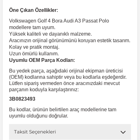
Öne Çıkan Özellikler:
 Koruma
Volkswagen Taigo
İnsignia
Ranger
R 12
GLK Serisi X204
Jumper
Panda
i30
Skystar
Peugeot 607
Volkswagen Golf 4 Bora Audi A3 Passat Polo
modellere tam uyum.
Yüksek kaliteli ve dayanıklı malzeme.
Volkswagen Teramont
Kadett
Raptor
R 19
GLS Serisi X167
Jumpy
Punto
İ40
Sunny
Peugeot Bipper
Aracınızın orijinal görünümünü koruyan estetik tasarım.
Kolay ve pratik montaj.
Uzun ömürlü kullanım.
Takozu
Volkswagen Tiguan
Meriva
S-Max
R 9-11
Metris
Nemo
Scudo
İoniq
Terrano
Peugeot Boxer
Uyumlu OEM Parça Kodları:
Bu yedek parça, aşağıdaki orijinal ekipman üreticisi
aza
Volkswagen Touareg
Mokka
Taunus
Safrane
ML Serisi W164
Saxo
Sedici
İx35
X-Trail
Peugeot Expert
(OEM) kodlarına sahiptir veya bu kodlarla eşdeğerdir.
Lütfen sipariş vermeden önce aracınızdaki mevcut
parçanın koduyla karşılaştırınız:
i
en & Süspansiyon
Volkswagen Touran
Movano
Transit
Scenic
S Serisi W221
Spacetourer
Siena
İx45
Peugeot Partner
3B0823493
Bu kodlar, ürünün belirtilen araç modellerine tam
Volkswagen Transporter
Omega
Symbol
S Serisi W222
Xantia
Stilo
Kona
Peugeot RCZ
uyumlu olduğunu doğrular.
Taksit Seçenekleri
 & Müşür
Volkswagen Volt
Tigra
Taliant
S Serisi W223
Xsara
Talento
Lavita
Peugeot Rifter