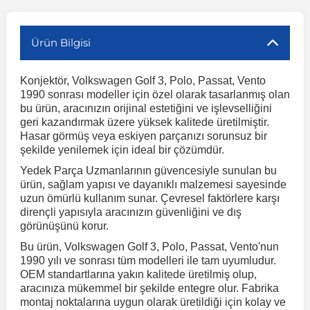
r
ç Aksesuarlar
ış Aksesuarlar
e Siren
aj & Şanzıman
Volkswagen Multivan
Corsa E 2014-2019
Audi TT
Suburban 2015-2020
Galaxy
Latitude
GLA Serisi W156
X7 Serisi
C6
Freemont
Pilot
Getz
Stonic
MX-6
NX Coupe
Peugeot 4007
Toyota Prius
Volvo XC60
Ürün Bilgisi
Konjektör, Volkswagen Golf 3, Polo, Passat, Vento
ve Kolçak Aparatları
pağı ve Ayna Sinyalleri
ar
ör
aim
Volkswagen Passat
Corsa F 2019 ve Sonrası
Tahoe 2000-2006
Grand C-Max
Master
GLA Serisi X156
Z Serisi
C8
Fullback
S2000
Grand Santa Fe
Venga
RX-8
Pathfinder
Peugeot 4008
Toyota Proace City
Volvo XC70
1990 sonrası modeller için özel olarak tasarlanmış olan
bu ürün, aracınızın orijinal estetiğini ve işlevselliğini
geri kazandırmak üzere yüksek kalitede üretilmiştir.
 Kılıf ve Yastık
apakları
esuarları
ve Parçaları
rünler
Volkswagen Polo
Crossland
TrailBlazer 2011 ve Sonrası
Ka
Megane 1 1995-2003
GLB Serisi X247
Cactus
Kartal
ZR-V
H1
XCeed
XC-3
Patrol
Peugeot 405
Toyota RAV4
Volvo XC90
Hasar görmüş veya eskiyen parçanızı sorunsuz bir
şekilde yenilemek için ideal bir çözümdür.
Yedek Parça Uzmanlarının güvencesiyle sunulan bu
ıtası
ı ve Parçaları
istemi
Volkswagen Scirocco
Crossland X
Trax 2013-2022
Kuga
Megane 2 2002-2008
GLC Serisi X243
Dispatch
Linea
H100
Primastar
Peugeot 406
Toyota Tacoma
ürün, sağlam yapısı ve dayanıklı malzemesi sayesinde
uzun ömürlü kullanım sunar. Çevresel faktörlere karşı
dirençli yapısıyla aracınızın güvenliğini ve dış
o
gaj Ve Ara Atkı
şpiyel
mbası ve Parçaları
Volkswagen Sharan
Frontera
Trax 2023 ve Sonrası
Mondeo
Megane 3 2008-2016
GLC Serisi X253
DS4
Marea
H350
Primera
Peugeot 407
Toyota Venza
görünüşünü korur.
Bu ürün, Volkswagen Golf 3, Polo, Passat, Vento'nun
su
sesuarları
Plaka, Bagaj Lambası
it
Volkswagen T-Cross
Grandland
Mustang
Megane 4 2016-2024
GLE Coupe Serisi C292
DS5
Mirafiori
i10
Pulsar
Peugeot 5008
Toyota Verso
1990 yılı ve sonrası tüm modelleri ile tam uyumludur.
OEM standartlarına yakın kalitede üretilmiş olup,
aracınıza mükemmel bir şekilde entegre olur. Fabrika
 Dış Trim Parçaları
montaj noktalarına uygun olarak üretildiği için kolay ve
Volkswagen T-Roc
Grandland X
Puma
Modus
GLE Serisi W166
DS7
Palio
i20
Qashqai
Peugeot 508
Toyota Yaris