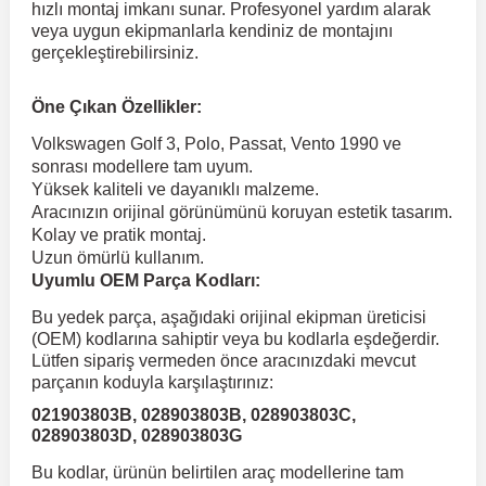
hızlı montaj imkanı sunar. Profesyonel yardım alarak
veya uygun ekipmanlarla kendiniz de montajını
gerçekleştirebilirsiniz.
 Koruma
Volkswagen Taigo
İnsignia
Ranger
R 12
GLK Serisi X204
Jumper
Panda
i30
Skystar
Peugeot 607
Öne Çıkan Özellikler:
Volkswagen Teramont
Kadett
Raptor
R 19
GLS Serisi X167
Jumpy
Punto
İ40
Sunny
Peugeot Bipper
Volkswagen Golf 3, Polo, Passat, Vento 1990 ve
sonrası modellere tam uyum.
Yüksek kaliteli ve dayanıklı malzeme.
Takozu
Volkswagen Tiguan
Meriva
S-Max
R 9-11
Metris
Nemo
Scudo
İoniq
Terrano
Peugeot Boxer
Aracınızın orijinal görünümünü koruyan estetik tasarım.
Kolay ve pratik montaj.
Uzun ömürlü kullanım.
aza
Volkswagen Touareg
Mokka
Taunus
Safrane
ML Serisi W164
Saxo
Sedici
İx35
X-Trail
Peugeot Expert
Uyumlu OEM Parça Kodları:
Bu yedek parça, aşağıdaki orijinal ekipman üreticisi
i
en & Süspansiyon
Volkswagen Touran
Movano
Transit
Scenic
S Serisi W221
Spacetourer
Siena
İx45
Peugeot Partner
(OEM) kodlarına sahiptir veya bu kodlarla eşdeğerdir.
Lütfen sipariş vermeden önce aracınızdaki mevcut
parçanın koduyla karşılaştırınız:
Volkswagen Transporter
Omega
Symbol
S Serisi W222
Xantia
Stilo
Kona
Peugeot RCZ
021903803B, 028903803B, 028903803C,
028903803D, 028903803G
 & Müşür
Volkswagen Volt
Tigra
Taliant
S Serisi W223
Xsara
Talento
Lavita
Peugeot Rifter
Bu kodlar, ürünün belirtilen araç modellerine tam