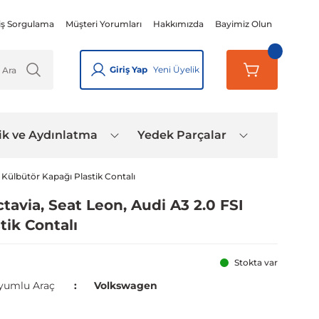
iş Sorgulama
Müşteri Yorumları
Hakkımızda
Bayimiz Olun
Giriş Yap
Yeni Üyelik
ik ve Aydınlatma
Yedek Parçalar
 Külbütör Kapağı Plastik Contalı
avia, Seat Leon, Audi A3 2.0 FSI
ik Contalı
Stokta var
yumlu Araç
Volkswagen