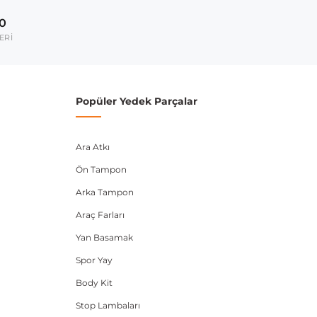
2003-2008
00
2008-2012
ERİ
2005-2010
2005-2010
Popüler Yedek Parçalar
2004-2013
2005-2012
Ara Atkı
Ön Tampon
2003-2012
Arka Tampon
umarası veya şasi numarası ile uyumluluğu kontrol
Araç Farları
Yan Basamak
Spor Yay
Body Kit
Stop Lambaları