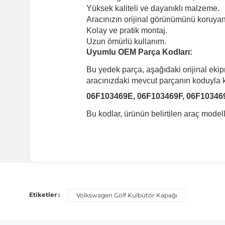
Yüksek kaliteli ve dayanıklı malzeme.
Aracınızın orijinal görünümünü koruyan 
Kolay ve pratik montaj.
Uzun ömürlü kullanım.
Uyumlu OEM Parça Kodları:
Bu yedek parça, aşağıdaki orijinal eki
aracınızdaki mevcut parçanın koduyla ka
06F103469E, 06F103469F, 06F10346
Bu kodlar, ürünün belirtilen araç mode
Uyumlu Araç Modelleri
Bu ürün aşağıdaki araç modelleri ile uyumludur. Satın al
Etiketler :
Volkswagen Golf Kulbütör Kapağı
Marka