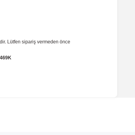
dir. Lütfen sipariş vermeden önce
3469K
ırmanız tavsiye edilir.
Model Yılı