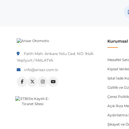
Volkswagen
Volkswagen
Volkswagen
Volkswagen
Kurumsal B
Skoda
Fatih Mah. Ankara Yolu Cad. NO: 94/A
Seat
Mesafeli Sat
Yeşilyurt / MALATYA
Audi
Kişisel Veri
info@arisar.com.tr
İptal İade Ko
Not:
Araç üreticileri aynı model yılı içerisinde farklı 
Gizlilik ve G
etmeniz önerilir.
Çerez Politik
Açık Rıza Me
Aydınlatma 
Şikayet ve 