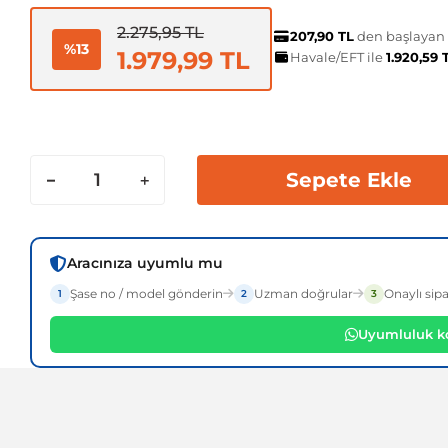
2.275,95 TL
207,90 TL
den başlayan t
%13
1.979,99 TL
Havale/EFT ile
1.920,59
Sepete Ekle
Aracınıza uyumlu mu
Şase no / model gönderin
Uzman doğrular
Onaylı sipa
1
2
3
Uyumluluk ko