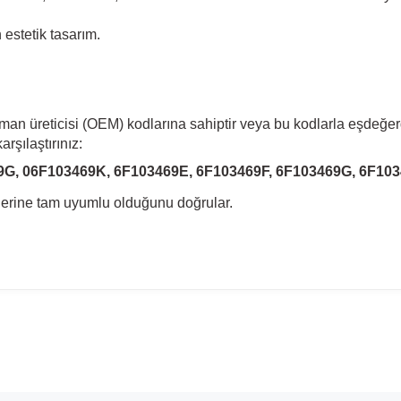
estetik tasarım.
pman üreticisi (OEM) kodlarına sahiptir veya bu kodlarla eşdeğer
rşılaştırınız:
9G, 06F103469K, 6F103469E, 6F103469F, 6F103469G, 6F10
llerine tam uyumlu olduğunu doğrular.
madan önce ürün görsellerini ve OEM numaralarını aracınız ile karşılaşt
Model