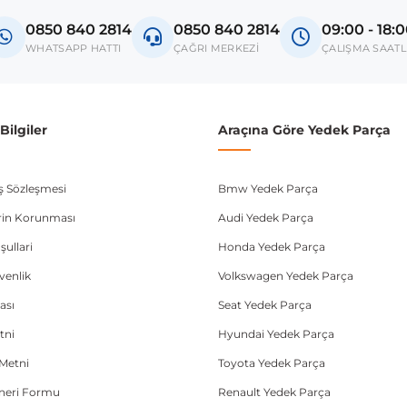
Golf V
0850 840 2814
0850 840 2814
09:00 - 18:
Golf VI
WHATSAPP HATTI
ÇAĞRI MERKEZİ
ÇALIŞMA SAATL
Jetta V
Passat B6
ilgiler
Araçına Göre Yedek Parça
Octavia II
Leon 1P
ış Sözleşmesi
Bmw Yedek Parça
lerin Korunması
A3 8P
Audi Yedek Parça
şullari
Honda Yedek Parça
donanım ve kasa tipleri kullanabilmektedir. Sipariş vermeden önce OEM n
üvenlik
Volkswagen Yedek Parça
ası
Seat Yedek Parça
tni
Hyundai Yedek Parça
Metni
Toyota Yedek Parça
Öneri Formu
Renault Yedek Parça