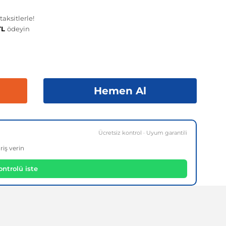
aksitlerle!
 TL
ödeyin
Hemen Al
Ücretsiz kontrol · Uyum garantili
riş verin
ntrolü iste