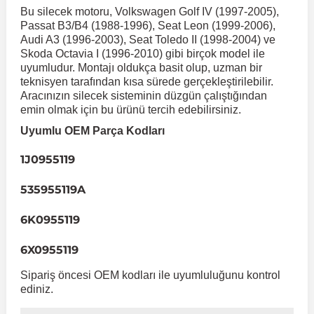
Bu silecek motoru, Volkswagen Golf IV (1997-2005),
Passat B3/B4 (1988-1996), Seat Leon (1999-2006),
 Koruma
Volkswagen Taigo
İnsignia
Ranger
R 12
GLK Serisi X204
Jumper
Panda
i30
Skystar
Peugeot 607
Audi A3 (1996-2003), Seat Toledo II (1998-2004) ve
Skoda Octavia I (1996-2010) gibi birçok model ile
uyumludur. Montajı oldukça basit olup, uzman bir
Volkswagen Teramont
Kadett
Raptor
R 19
GLS Serisi X167
Jumpy
Punto
İ40
Sunny
Peugeot Bipper
teknisyen tarafından kısa sürede gerçekleştirilebilir.
Aracınızın silecek sisteminin düzgün çalıştığından
emin olmak için bu ürünü tercih edebilirsiniz.
Takozu
Volkswagen Tiguan
Meriva
S-Max
R 9-11
Metris
Nemo
Scudo
İoniq
Terrano
Peugeot Boxer
Uyumlu OEM Parça Kodları
1J0955119
aza
Volkswagen Touareg
Mokka
Taunus
Safrane
ML Serisi W164
Saxo
Sedici
İx35
X-Trail
Peugeot Expert
535955119A
i
en & Süspansiyon
Volkswagen Touran
Movano
Transit
Scenic
S Serisi W221
Spacetourer
Siena
İx45
Peugeot Partner
6K0955119
6X0955119
Volkswagen Transporter
Omega
Symbol
S Serisi W222
Xantia
Stilo
Kona
Peugeot RCZ
Sipariş öncesi OEM kodları ile uyumluluğunu kontrol
ediniz.
 & Müşür
Volkswagen Volt
Tigra
Taliant
S Serisi W223
Xsara
Talento
Lavita
Peugeot Rifter