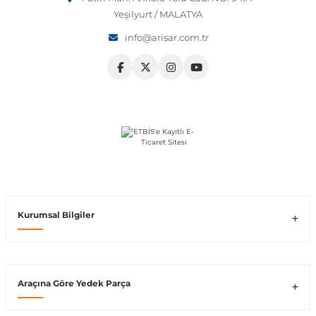
Yeşilyurt / MALATYA
Vito W639
info@arisar.com.tr
shi
X-Class W470
t
e
Kurumsal Bilgiler
Araçına Göre Yedek Parça