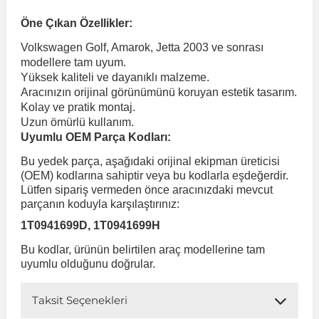
Öne Çıkan Özellikler:
 Koruma
Volkswagen Taigo
İnsignia
Ranger
R 12
GLK Serisi X204
Jumper
Panda
i30
Skystar
Peugeot 607
Volkswagen Golf, Amarok, Jetta 2003 ve sonrası
modellere tam uyum.
Yüksek kaliteli ve dayanıklı malzeme.
Volkswagen Teramont
Kadett
Raptor
R 19
GLS Serisi X167
Jumpy
Punto
İ40
Sunny
Peugeot Bipper
Aracınızın orijinal görünümünü koruyan estetik tasarım.
Kolay ve pratik montaj.
Uzun ömürlü kullanım.
Takozu
Volkswagen Tiguan
Meriva
S-Max
R 9-11
Metris
Nemo
Scudo
İoniq
Terrano
Peugeot Boxer
Uyumlu OEM Parça Kodları:
Bu yedek parça, aşağıdaki orijinal ekipman üreticisi
aza
Volkswagen Touareg
Mokka
Taunus
Safrane
ML Serisi W164
Saxo
Sedici
İx35
X-Trail
Peugeot Expert
(OEM) kodlarına sahiptir veya bu kodlarla eşdeğerdir.
Lütfen sipariş vermeden önce aracınızdaki mevcut
parçanın koduyla karşılaştırınız:
i
en & Süspansiyon
Volkswagen Touran
Movano
Transit
Scenic
S Serisi W221
Spacetourer
Siena
İx45
Peugeot Partner
1T0941699D, 1T0941699H
Bu kodlar, ürünün belirtilen araç modellerine tam
Volkswagen Transporter
Omega
Symbol
S Serisi W222
Xantia
Stilo
Kona
Peugeot RCZ
uyumlu olduğunu doğrular.
Taksit Seçenekleri
 & Müşür
Volkswagen Volt
Tigra
Taliant
S Serisi W223
Xsara
Talento
Lavita
Peugeot Rifter