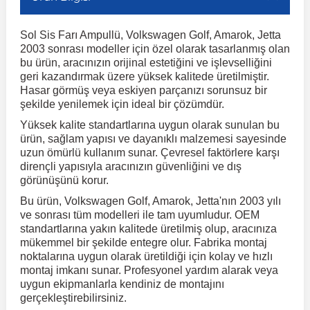
Sol Sis Farı Ampullü, Volkswagen Golf, Amarok, Jetta
r
ç Aksesuarlar
ış Aksesuarlar
e Siren
aj & Şanzıman
Volkswagen Multivan
Corsa E 2014-2019
Audi TT
Suburban 2015-2020
Galaxy
Latitude
GLA Serisi W156
X7 Serisi
C6
Freemont
Pilot
Getz
Stonic
MX-6
NX Coupe
Peugeot 4007
Toyota Prius
Volvo XC60
2003 sonrası modeller için özel olarak tasarlanmış olan
bu ürün, aracınızın orijinal estetiğini ve işlevselliğini
geri kazandırmak üzere yüksek kalitede üretilmiştir.
ve Kolçak Aparatları
pağı ve Ayna Sinyalleri
ar
ör
aim
Volkswagen Passat
Corsa F 2019 ve Sonrası
Tahoe 2000-2006
Grand C-Max
Master
GLA Serisi X156
Z Serisi
C8
Fullback
S2000
Grand Santa Fe
Venga
RX-8
Pathfinder
Peugeot 4008
Toyota Proace City
Volvo XC70
Hasar görmüş veya eskiyen parçanızı sorunsuz bir
şekilde yenilemek için ideal bir çözümdür.
Yüksek kalite standartlarına uygun olarak sunulan bu
 Kılıf ve Yastık
apakları
esuarları
ve Parçaları
rünler
Volkswagen Polo
Crossland
TrailBlazer 2011 ve Sonrası
Ka
Megane 1 1995-2003
GLB Serisi X247
Cactus
Kartal
ZR-V
H1
XCeed
XC-3
Patrol
Peugeot 405
Toyota RAV4
Volvo XC90
ürün, sağlam yapısı ve dayanıklı malzemesi sayesinde
uzun ömürlü kullanım sunar. Çevresel faktörlere karşı
dirençli yapısıyla aracınızın güvenliğini ve dış
ıtası
ı ve Parçaları
istemi
Volkswagen Scirocco
Crossland X
Trax 2013-2022
Kuga
Megane 2 2002-2008
GLC Serisi X243
Dispatch
Linea
H100
Primastar
Peugeot 406
Toyota Tacoma
görünüşünü korur.
Bu ürün, Volkswagen Golf, Amarok, Jetta'nın 2003 yılı
o
gaj Ve Ara Atkı
şpiyel
mbası ve Parçaları
ve sonrası tüm modelleri ile tam uyumludur. OEM
Volkswagen Sharan
Frontera
Trax 2023 ve Sonrası
Mondeo
Megane 3 2008-2016
GLC Serisi X253
DS4
Marea
H350
Primera
Peugeot 407
Toyota Venza
standartlarına yakın kalitede üretilmiş olup, aracınıza
mükemmel bir şekilde entegre olur. Fabrika montaj
noktalarına uygun olarak üretildiği için kolay ve hızlı
su
sesuarları
Plaka, Bagaj Lambası
it
Volkswagen T-Cross
Grandland
Mustang
Megane 4 2016-2024
GLE Coupe Serisi C292
DS5
Mirafiori
i10
Pulsar
Peugeot 5008
Toyota Verso
montaj imkanı sunar. Profesyonel yardım alarak veya
uygun ekipmanlarla kendiniz de montajını
gerçekleştirebilirsiniz.
 Dış Trim Parçaları
Volkswagen T-Roc
Grandland X
Puma
Modus
GLE Serisi W166
DS7
Palio
i20
Qashqai
Peugeot 508
Toyota Yaris