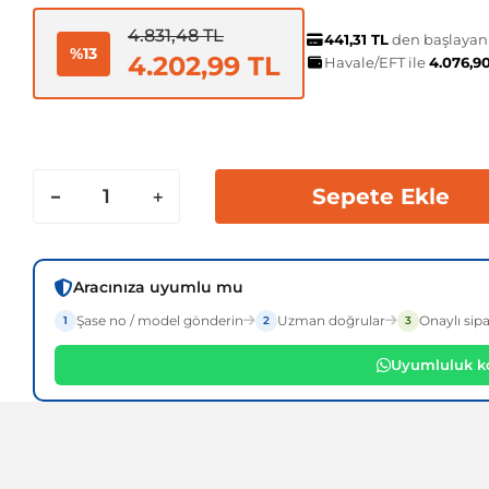
4.831,48 TL
441,31 TL
den başlayan t
%13
4.202,99 TL
Havale/EFT ile
4.076,9
Sepete Ekle
Aracınıza uyumlu mu
Şase no / model gönderin
Uzman doğrular
Onaylı sipa
1
2
3
Uyumluluk ko