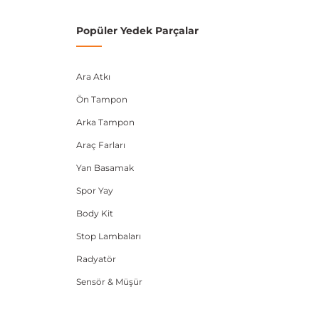
2012-2020
Popüler Yedek Parçalar
2008-2015
2012-2020
Ara Atkı
Ön Tampon
2013-2020
Arka Tampon
umarası veya şasi numarası ile uyumluluğu kontrol
Araç Farları
Yan Basamak
Spor Yay
Body Kit
Stop Lambaları
Radyatör
Sensör & Müşür