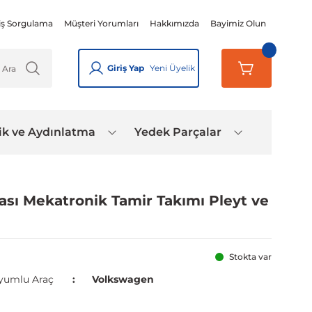
iş Sorgulama
Müşteri Yorumları
Hakkımızda
Bayimiz Olun
Giriş Yap
Yeni Üyelik
ik ve Aydınlatma
Yedek Parçalar
sı Mekatronik Tamir Takımı Pleyt ve
Stokta var
yumlu Araç
Volkswagen