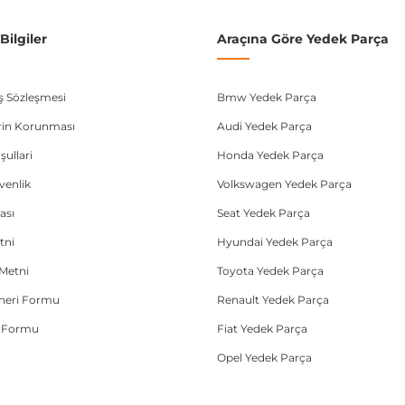
A3 8V
ilgiler
Araçına Göre Yedek Parça
A4 B8
Leon III
ış Sözleşmesi
Bmw Yedek Parça
lerin Korunması
Octavia III
Audi Yedek Parça
şullari
Honda Yedek Parça
donanım ve kasa tipleri kullanabilmektedir. Sipariş vermeden önce OEM n
üvenlik
Volkswagen Yedek Parça
ası
Seat Yedek Parça
tni
Hyundai Yedek Parça
Metni
Toyota Yedek Parça
Öneri Formu
Renault Yedek Parça
e Formu
Fiat Yedek Parça
Opel Yedek Parça