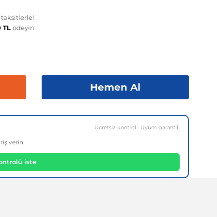
aksitlerle!
0 TL
ödeyin
Hemen Al
Ücretsiz kontrol · Uyum garantili
riş verin
ntrolü iste