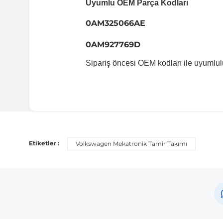
Uyumlu OEM Parça Kodları
0AM325066AE
0AM927769D
Sipariş öncesi OEM kodları ile uyumlul
Uyumlu Araç Modelleri
Bu ürün aşağıdaki araç modelleri ile uyumludur. Satın al
Etiketler :
Volkswagen Mekatronik Tamir Takımı
Marka
Volkswagen
Volkswagen
Volkswagen