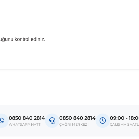
uğunu kontrol ediniz.
madan önce ürün görsellerini ve OEM numaralarını aracınız ile karşılaşt
Model
Golf VII
0850 840 2814
0850 840 2814
09:00 - 18:
Passat B7
WHATSAPP HATTI
ÇAĞRI MERKEZİ
ÇALIŞMA SAATL
Passat B8