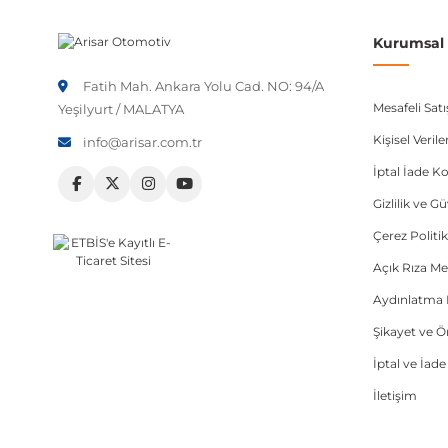
Audi
Kurumsal B
Audi
Fatih Mah. Ankara Yolu Cad. NO: 94/A
Seat
Mesafeli Sat
Yeşilyurt / MALATYA
Skoda
Kişisel Veri
info@arisar.com.tr
İptal İade Ko
Not:
Araç üreticileri aynı model yılı içerisinde farklı 
Gizlilik ve G
etmeniz önerilir.
Çerez Politik
Açık Rıza Me
Aydınlatma 
Şikayet ve 
İptal ve İad
İletişim