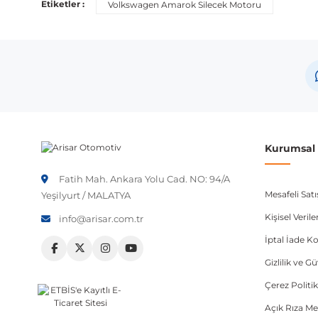
Etiketler :
Volkswagen Amarok Silecek Motoru
Marka
Volkswagen
Not:
Araç üreticileri aynı model yılı içerisinde farklı 
etmeniz önerilir.
Kurumsal B
Fatih Mah. Ankara Yolu Cad. NO: 94/A
Mesafeli Sat
Yeşilyurt / MALATYA
Kişisel Veri
info@arisar.com.tr
İptal İade Ko
Gizlilik ve G
Çerez Politik
Açık Rıza Me