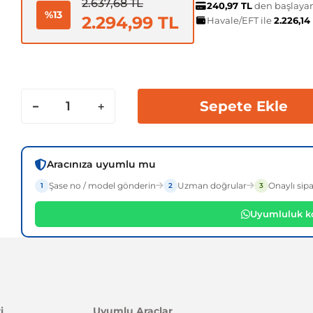
2.637,68 TL
240,97 TL
den başlayan 
%13
2.294,99 TL
Havale/EFT ile
2.226,14
Sepete Ekle
Aracınıza uyumlu mu
Şase no / model gönderin
Uzman doğrular
Onaylı sipa
1
2
3
Uyumluluk ko
i
Uyumlu Araçlar