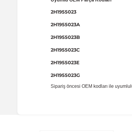
2H1955023
2H1955023A
2H1955023B
2H1955023C
2H1955023E
2H1955023G
Sipariş öncesi OEM kodları ile uyumlul
Uyumlu Araç Modelleri
Bu ürün aşağıdaki araç modelleri ile uyumludur. Satın al