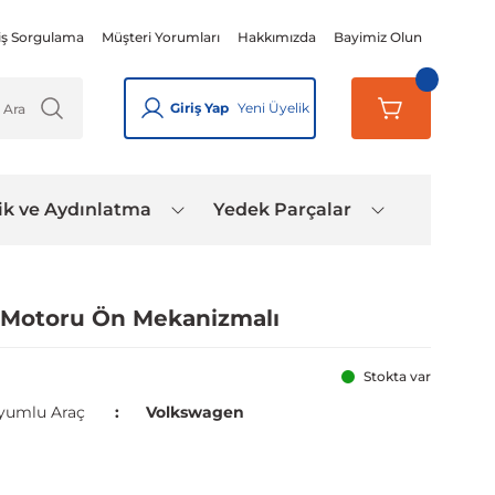
iş Sorgulama
Müşteri Yorumları
Hakkımızda
Bayimiz Olun
Giriş Yap
Yeni Üyelik
ik ve Aydınlatma
Yedek Parçalar
 Motoru Ön Mekanizmalı
Stokta var
yumlu Araç
Volkswagen