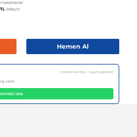
taksitlerle!
 TL
ödeyin
Hemen Al
Ücretsiz kontrol · Uyum garantili
riş verin
ntrolü iste