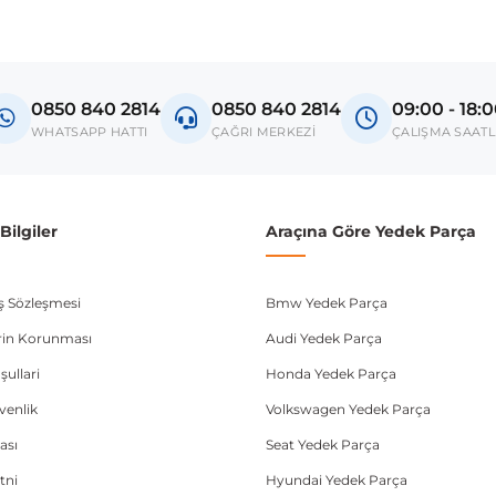
Model
Amarok
0850 840 2814
0850 840 2814
09:00 - 18:
donanım ve kasa tipleri kullanabilmektedir. Sipariş vermeden önce OEM n
WHATSAPP HATTI
ÇAĞRI MERKEZİ
ÇALIŞMA SAATL
ilgiler
Araçına Göre Yedek Parça
ış Sözleşmesi
Bmw Yedek Parça
lerin Korunması
Audi Yedek Parça
şullari
Honda Yedek Parça
üvenlik
Volkswagen Yedek Parça
ası
Seat Yedek Parça
tni
Hyundai Yedek Parça