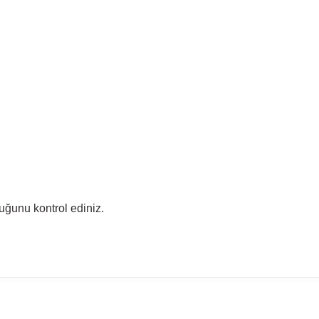
uğunu kontrol ediniz.
madan önce ürün görsellerini ve OEM numaralarını aracınız ile karşılaşt