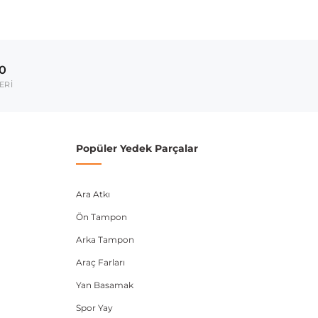
Model Yılı
2010-2022
00
umarası veya şasi numarası ile uyumluluğu kontrol
ERİ
Popüler Yedek Parçalar
Ara Atkı
Ön Tampon
Arka Tampon
Araç Farları
Yan Basamak
Spor Yay