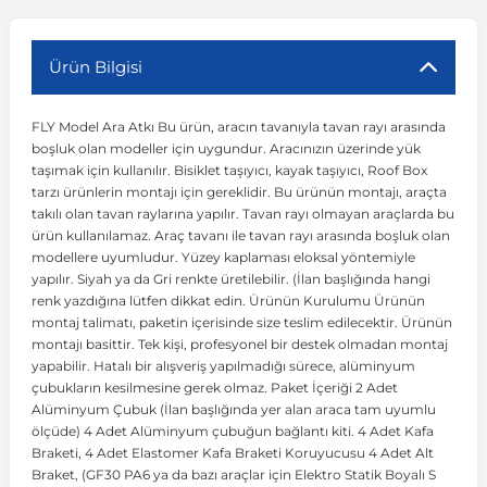
r
ç Aksesuarlar
ış Aksesuarlar
e Siren
aj & Şanzıman
Volkswagen Multivan
Corsa E 2014-2019
Audi TT
Suburban 2015-2020
Galaxy
Latitude
GLA Serisi W156
X7 Serisi
C6
Freemont
Pilot
Getz
Stonic
MX-6
NX Coupe
Peugeot 4007
Toyota Prius
Volvo XC60
Ürün Bilgisi
FLY Model Ara Atkı Bu ürün, aracın tavanıyla tavan rayı arasında
ve Kolçak Aparatları
pağı ve Ayna Sinyalleri
ar
ör
aim
Volkswagen Passat
Corsa F 2019 ve Sonrası
Tahoe 2000-2006
Grand C-Max
Master
GLA Serisi X156
Z Serisi
C8
Fullback
S2000
Grand Santa Fe
Venga
RX-8
Pathfinder
Peugeot 4008
Toyota Proace City
Volvo XC70
boşluk olan modeller için uygundur. Aracınızın üzerinde yük
taşımak için kullanılır. Bisiklet taşıyıcı, kayak taşıyıcı, Roof Box
tarzı ürünlerin montajı için gereklidir. Bu ürünün montajı, araçta
 Kılıf ve Yastık
apakları
esuarları
ve Parçaları
rünler
Volkswagen Polo
Crossland
TrailBlazer 2011 ve Sonrası
Ka
Megane 1 1995-2003
GLB Serisi X247
Cactus
Kartal
ZR-V
H1
XCeed
XC-3
Patrol
Peugeot 405
Toyota RAV4
Volvo XC90
takılı olan tavan raylarına yapılır. Tavan rayı olmayan araçlarda bu
ürün kullanılamaz. Araç tavanı ile tavan rayı arasında boşluk olan
modellere uyumludur. Yüzey kaplaması eloksal yöntemiyle
ıtası
ı ve Parçaları
istemi
Volkswagen Scirocco
Crossland X
Trax 2013-2022
Kuga
Megane 2 2002-2008
GLC Serisi X243
Dispatch
Linea
H100
Primastar
Peugeot 406
Toyota Tacoma
yapılır. Siyah ya da Gri renkte üretilebilir. (İlan başlığında hangi
renk yazdığına lütfen dikkat edin. Ürünün Kurulumu Ürünün
montaj talimatı, paketin içerisinde size teslim edilecektir. Ürünün
o
gaj Ve Ara Atkı
şpiyel
mbası ve Parçaları
Volkswagen Sharan
Frontera
Trax 2023 ve Sonrası
Mondeo
Megane 3 2008-2016
GLC Serisi X253
DS4
Marea
H350
Primera
Peugeot 407
Toyota Venza
montajı basittir. Tek kişi, profesyonel bir destek olmadan montaj
yapabilir. Hatalı bir alışveriş yapılmadığı sürece, alüminyum
çubukların kesilmesine gerek olmaz. Paket İçeriği 2 Adet
su
sesuarları
Plaka, Bagaj Lambası
it
Volkswagen T-Cross
Grandland
Mustang
Megane 4 2016-2024
GLE Coupe Serisi C292
DS5
Mirafiori
i10
Pulsar
Peugeot 5008
Toyota Verso
Alüminyum Çubuk (İlan başlığında yer alan araca tam uyumlu
ölçüde) 4 Adet Alüminyum çubuğun bağlantı kiti. 4 Adet Kafa
Braketi, 4 Adet Elastomer Kafa Braketi Koruyucusu 4 Adet Alt
 Dış Trim Parçaları
Volkswagen T-Roc
Grandland X
Puma
Modus
GLE Serisi W166
DS7
Palio
i20
Qashqai
Peugeot 508
Toyota Yaris
Braket, (GF30 PA6 ya da bazı araçlar için Elektro Statik Boyalı S