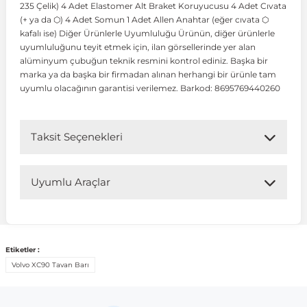
235 Çelik) 4 Adet Elastomer Alt Braket Koruyucusu 4 Adet Cıvata
(+ ya da ⬡) 4 Adet Somun 1 Adet Allen Anahtar (eğer cıvata ⬡
kafalı ise) Diğer Ürünlerle Uyumluluğu Ürünün, diğer ürünlerle
 Koruma
Volkswagen Taigo
İnsignia
Ranger
R 12
GLK Serisi X204
Jumper
Panda
i30
Skystar
Peugeot 607
uyumluluğunu teyit etmek için, ilan görsellerinde yer alan
alüminyum çubuğun teknik resmini kontrol ediniz. Başka bir
marka ya da başka bir firmadan alınan herhangi bir ürünle tam
Volkswagen Teramont
Kadett
Raptor
R 19
GLS Serisi X167
Jumpy
Punto
İ40
Sunny
Peugeot Bipper
uyumlu olacağının garantisi verilemez. Barkod: 8695769440260
Takozu
Volkswagen Tiguan
Meriva
S-Max
R 9-11
Metris
Nemo
Scudo
İoniq
Terrano
Peugeot Boxer
Taksit Seçenekleri
aza
Volkswagen Touareg
Mokka
Taunus
Safrane
ML Serisi W164
Saxo
Sedici
İx35
X-Trail
Peugeot Expert
Uyumlu Araçlar
i
en & Süspansiyon
Volkswagen Touran
Movano
Transit
Scenic
S Serisi W221
Spacetourer
Siena
İx45
Peugeot Partner
Uyumlu Araç Modelleri
Bu ürün aşağıdaki araç modelleri ile uyumludur. Satın
Etiketler :
Volkswagen Transporter
Omega
Symbol
S Serisi W222
Xantia
Stilo
Kona
Peugeot RCZ
almadan önce ürün görsellerini ve OEM numaralarını aracınız
Volvo XC90 Tavan Barı
ile karşılaştırmanız tavsiye edilir.
 & Müşür
Volkswagen Volt
Tigra
Taliant
S Serisi W223
Xsara
Talento
Lavita
Peugeot Rifter
Marka
Model
Model Yılı