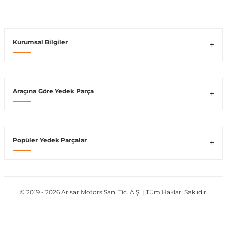
Vito W639
Kurumsal Bilgiler
shi
X-Class W470
Araçına Göre Yedek Parça
t
Popüler Yedek Parçalar
e
© 2019 - 2026 Arisar Motors San. Tic. A.Ş. | Tüm Hakları Saklıdır.