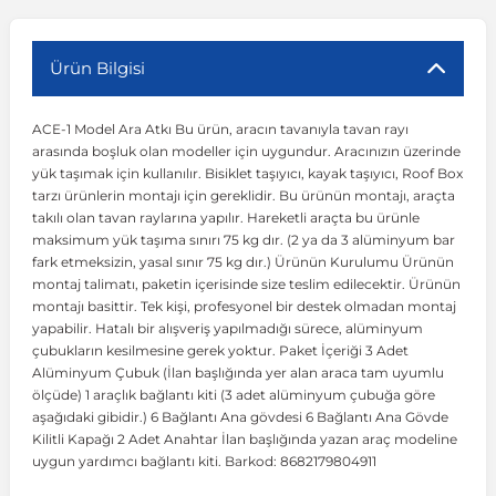
r
ç Aksesuarlar
ış Aksesuarlar
e Siren
aj & Şanzıman
Volkswagen Multivan
Corsa E 2014-2019
Audi TT
Suburban 2015-2020
Galaxy
Latitude
GLA Serisi W156
X7 Serisi
C6
Freemont
Pilot
Getz
Stonic
MX-6
NX Coupe
Peugeot 4007
Toyota Prius
Volvo XC60
Ürün Bilgisi
ACE-1 Model Ara Atkı Bu ürün, aracın tavanıyla tavan rayı
ve Kolçak Aparatları
pağı ve Ayna Sinyalleri
ar
ör
aim
Volkswagen Passat
Corsa F 2019 ve Sonrası
Tahoe 2000-2006
Grand C-Max
Master
GLA Serisi X156
Z Serisi
C8
Fullback
S2000
Grand Santa Fe
Venga
RX-8
Pathfinder
Peugeot 4008
Toyota Proace City
Volvo XC70
arasında boşluk olan modeller için uygundur. Aracınızın üzerinde
yük taşımak için kullanılır. Bisiklet taşıyıcı, kayak taşıyıcı, Roof Box
tarzı ürünlerin montajı için gereklidir. Bu ürünün montajı, araçta
 Kılıf ve Yastık
apakları
esuarları
ve Parçaları
rünler
Volkswagen Polo
Crossland
TrailBlazer 2011 ve Sonrası
Ka
Megane 1 1995-2003
GLB Serisi X247
Cactus
Kartal
ZR-V
H1
XCeed
XC-3
Patrol
Peugeot 405
Toyota RAV4
Volvo XC90
takılı olan tavan raylarına yapılır. Hareketli araçta bu ürünle
maksimum yük taşıma sınırı 75 kg dır. (2 ya da 3 alüminyum bar
fark etmeksizin, yasal sınır 75 kg dır.) Ürünün Kurulumu Ürünün
ıtası
ı ve Parçaları
istemi
Volkswagen Scirocco
Crossland X
Trax 2013-2022
Kuga
Megane 2 2002-2008
GLC Serisi X243
Dispatch
Linea
H100
Primastar
Peugeot 406
Toyota Tacoma
montaj talimatı, paketin içerisinde size teslim edilecektir. Ürünün
montajı basittir. Tek kişi, profesyonel bir destek olmadan montaj
yapabilir. Hatalı bir alışveriş yapılmadığı sürece, alüminyum
o
gaj Ve Ara Atkı
şpiyel
mbası ve Parçaları
Volkswagen Sharan
Frontera
Trax 2023 ve Sonrası
Mondeo
Megane 3 2008-2016
GLC Serisi X253
DS4
Marea
H350
Primera
Peugeot 407
Toyota Venza
çubukların kesilmesine gerek yoktur. Paket İçeriği 3 Adet
Alüminyum Çubuk (İlan başlığında yer alan araca tam uyumlu
ölçüde) 1 araçlık bağlantı kiti (3 adet alüminyum çubuğa göre
su
sesuarları
Plaka, Bagaj Lambası
it
Volkswagen T-Cross
Grandland
Mustang
Megane 4 2016-2024
GLE Coupe Serisi C292
DS5
Mirafiori
i10
Pulsar
Peugeot 5008
Toyota Verso
aşağıdaki gibidir.) 6 Bağlantı Ana gövdesi 6 Bağlantı Ana Gövde
Kilitli Kapağı 2 Adet Anahtar İlan başlığında yazan araç modeline
uygun yardımcı bağlantı kiti. Barkod: 8682179804911
 Dış Trim Parçaları
Volkswagen T-Roc
Grandland X
Puma
Modus
GLE Serisi W166
DS7
Palio
i20
Qashqai
Peugeot 508
Toyota Yaris