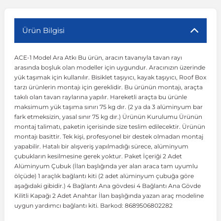
r
ç Aksesuarlar
ış Aksesuarlar
e Siren
aj & Şanzıman
Volkswagen Multivan
Corsa E 2014-2019
Audi TT
Suburban 2015-2020
Galaxy
Latitude
GLA Serisi W156
X7 Serisi
C6
Freemont
Pilot
Getz
Stonic
MX-6
NX Coupe
Peugeot 4007
Toyota Prius
Volvo XC60
Ürün Bilgisi
ACE-1 Model Ara Atkı Bu ürün, aracın tavanıyla tavan rayı
ve Kolçak Aparatları
pağı ve Ayna Sinyalleri
ar
ör
aim
Volkswagen Passat
Corsa F 2019 ve Sonrası
Tahoe 2000-2006
Grand C-Max
Master
GLA Serisi X156
Z Serisi
C8
Fullback
S2000
Grand Santa Fe
Venga
RX-8
Pathfinder
Peugeot 4008
Toyota Proace City
Volvo XC70
arasında boşluk olan modeller için uygundur. Aracınızın üzerinde
yük taşımak için kullanılır. Bisiklet taşıyıcı, kayak taşıyıcı, Roof Box
tarzı ürünlerin montajı için gereklidir. Bu ürünün montajı, araçta
 Kılıf ve Yastık
apakları
esuarları
ve Parçaları
rünler
Volkswagen Polo
Crossland
TrailBlazer 2011 ve Sonrası
Ka
Megane 1 1995-2003
GLB Serisi X247
Cactus
Kartal
ZR-V
H1
XCeed
XC-3
Patrol
Peugeot 405
Toyota RAV4
Volvo XC90
takılı olan tavan raylarına yapılır. Hareketli araçta bu ürünle
maksimum yük taşıma sınırı 75 kg dır. (2 ya da 3 alüminyum bar
fark etmeksizin, yasal sınır 75 kg dır.) Ürünün Kurulumu Ürünün
ıtası
ı ve Parçaları
istemi
Volkswagen Scirocco
Crossland X
Trax 2013-2022
Kuga
Megane 2 2002-2008
GLC Serisi X243
Dispatch
Linea
H100
Primastar
Peugeot 406
Toyota Tacoma
montaj talimatı, paketin içerisinde size teslim edilecektir. Ürünün
montajı basittir. Tek kişi, profesyonel bir destek olmadan montaj
yapabilir. Hatalı bir alışveriş yapılmadığı sürece, alüminyum
o
gaj Ve Ara Atkı
şpiyel
mbası ve Parçaları
Volkswagen Sharan
Frontera
Trax 2023 ve Sonrası
Mondeo
Megane 3 2008-2016
GLC Serisi X253
DS4
Marea
H350
Primera
Peugeot 407
Toyota Venza
çubukların kesilmesine gerek yoktur. Paket İçeriği 2 Adet
Alüminyum Çubuk (İlan başlığında yer alan araca tam uyumlu
ölçüde) 1 araçlık bağlantı kiti (2 adet alüminyum çubuğa göre
su
sesuarları
Plaka, Bagaj Lambası
it
Volkswagen T-Cross
Grandland
Mustang
Megane 4 2016-2024
GLE Coupe Serisi C292
DS5
Mirafiori
i10
Pulsar
Peugeot 5008
Toyota Verso
aşağıdaki gibidir.) 4 Bağlantı Ana gövdesi 4 Bağlantı Ana Gövde
Kilitli Kapağı 2 Adet Anahtar İlan başlığında yazan araç modeline
uygun yardımcı bağlantı kiti. Barkod: 8689506802282
 Dış Trim Parçaları
Volkswagen T-Roc
Grandland X
Puma
Modus
GLE Serisi W166
DS7
Palio
i20
Qashqai
Peugeot 508
Toyota Yaris