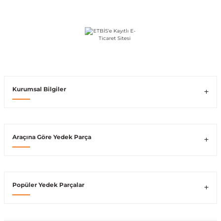
Vito W639
shi
X-Class W470
Kurumsal Bilgiler
t
Araçına Göre Yedek Parça
e
Popüler Yedek Parçalar