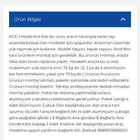
r
ç Aksesuarlar
ış Aksesuarlar
e Siren
aj & Şanzıman
Volkswagen Multivan
Corsa E 2014-2019
Audi TT
Suburban 2015-2020
Galaxy
Latitude
GLA Serisi W156
X7 Serisi
C6
Freemont
Pilot
Getz
Stonic
MX-6
NX Coupe
Peugeot 4007
Toyota Prius
Volvo XC60
Ürün Bilgisi
ACE-1 Model Ara Atkı Bu ürün, aracın tavanıyla tavan rayı
ve Kolçak Aparatları
pağı ve Ayna Sinyalleri
ar
ör
aim
Volkswagen Passat
Corsa F 2019 ve Sonrası
Tahoe 2000-2006
Grand C-Max
Master
GLA Serisi X156
Z Serisi
C8
Fullback
S2000
Grand Santa Fe
Venga
RX-8
Pathfinder
Peugeot 4008
Toyota Proace City
Volvo XC70
arasında boşluk olan modeller için uygundur. Aracınızın üzerinde
yük taşımak için kullanılır. Bisiklet taşıyıcı, kayak taşıyıcı, Roof Box
tarzı ürünlerin montajı için gereklidir. Bu ürünün montajı, araçta
 Kılıf ve Yastık
apakları
esuarları
ve Parçaları
rünler
Volkswagen Polo
Crossland
TrailBlazer 2011 ve Sonrası
Ka
Megane 1 1995-2003
GLB Serisi X247
Cactus
Kartal
ZR-V
H1
XCeed
XC-3
Patrol
Peugeot 405
Toyota RAV4
Volvo XC90
takılı olan tavan raylarına yapılır. Hareketli araçta bu ürünle
maksimum yük taşıma sınırı 75 kg dır. (2, 3 ya da 4 alüminyum
bar fark etmeksizin, yasal sınır 75 kg dır.) Ürünün Kurulumu
ıtası
ı ve Parçaları
istemi
Volkswagen Scirocco
Crossland X
Trax 2013-2022
Kuga
Megane 2 2002-2008
GLC Serisi X243
Dispatch
Linea
H100
Primastar
Peugeot 406
Toyota Tacoma
Ürünün montaj talimatı, paketin içerisinde size teslim edilecektir.
Ürünün montajı basittir. Tek kişi, profesyonel bir destek olmadan
montaj yapabilir. Hatalı bir alışveriş yapılmadığı sürece,
o
gaj Ve Ara Atkı
şpiyel
mbası ve Parçaları
Volkswagen Sharan
Frontera
Trax 2023 ve Sonrası
Mondeo
Megane 3 2008-2016
GLC Serisi X253
DS4
Marea
H350
Primera
Peugeot 407
Toyota Venza
alüminyum çubukların kesilmesine gerek yoktur. Paket İçeriği 4
Adet Alüminyum Çubuk (İlan başlığında yer alan araca tam
uyumlu ölçüde) 1 araçlık bağlantı kiti (4 adet alüminyum çubuğa
su
sesuarları
Plaka, Bagaj Lambası
it
Volkswagen T-Cross
Grandland
Mustang
Megane 4 2016-2024
GLE Coupe Serisi C292
DS5
Mirafiori
i10
Pulsar
Peugeot 5008
Toyota Verso
göre aşağıdaki gibidir.) 8 Bağlantı Ana gövdesi 8 Bağlantı Ana
Gövde Kilitli Kapağı 2 Adet Anahtar İlan başlığında yazan araç
modeline uygun yardımcı bağlantı kiti. Barkod: 8689506599250
 Dış Trim Parçaları
Volkswagen T-Roc
Grandland X
Puma
Modus
GLE Serisi W166
DS7
Palio
i20
Qashqai
Peugeot 508
Toyota Yaris