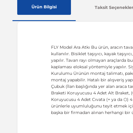
Ürün Bilgisi
Taksit Seçenekler
FLY Model Ara Atkı Bu ürün, aracın tava
kullanılır. Bisiklet taşıyıcı, kayak taşıy
yapılır. Tavan rayı olmayan araçlarda b
kaplaması eloksal yöntemiyle yapılır. Si
Kurulumu Ürünün montaj talimatı, paketi
montaj yapabilir. Hatalı bir alışveriş
Çubuk (İlan başlığında yer alan araca 
Braketi Koruyucusu 4 Adet Alt Braket, (
Koruyucusu 4 Adet Cıvata (+ ya da ⬡) 4
ürünlerle uyumluluğunu teyit etmek içi
başka bir firmadan alınan herhangi bi