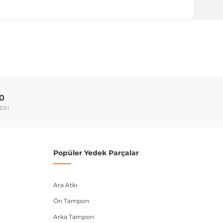
ırmanız tavsiye edilir.
Model Yılı
2010-2016
00
umarası veya şasi numarası ile uyumluluğu kontrol
ERİ
Popüler Yedek Parçalar
Ara Atkı
Ön Tampon
Arka Tampon