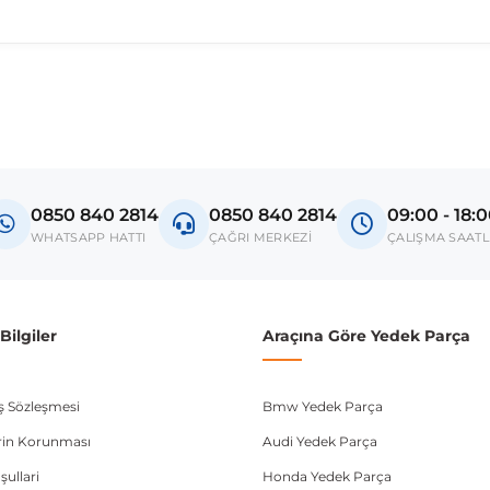
madan önce ürün görsellerini ve OEM numaralarını aracınız ile karşılaşt
Model
Amarok
0850 840 2814
0850 840 2814
09:00 - 18:
donanım ve kasa tipleri kullanabilmektedir. Sipariş vermeden önce OEM n
WHATSAPP HATTI
ÇAĞRI MERKEZİ
ÇALIŞMA SAATL
ilgiler
Araçına Göre Yedek Parça
ış Sözleşmesi
Bmw Yedek Parça
lerin Korunması
Audi Yedek Parça
şullari
Honda Yedek Parça