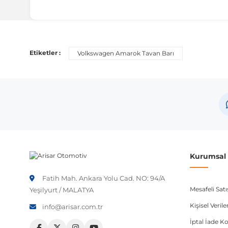
Uyumlu Araç Modelleri
Bu ürün aşağıdaki araç modelleri ile uyumludur. Satın al
Etiketler :
Volkswagen Amarok Tavan Barı
Marka
Volkswagen
Not:
Araç üreticileri aynı model yılı içerisinde farklı 
etmeniz önerilir.
Kurumsal B
Fatih Mah. Ankara Yolu Cad. NO: 94/A
Mesafeli Sat
Yeşilyurt / MALATYA
Kişisel Veri
info@arisar.com.tr
İptal İade Ko