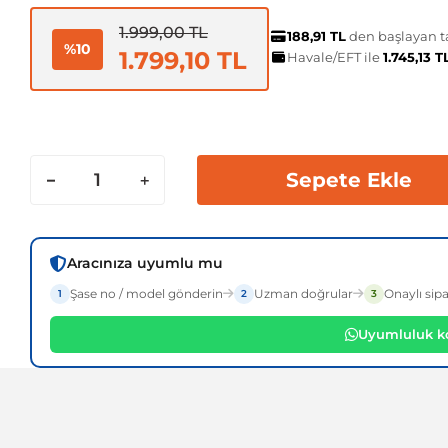
1.999,00 TL
188,91 TL
den başlayan ta
%10
1.799,10 TL
Havale/EFT ile
1.745,13 
Sepete Ekle
Aracınıza uyumlu mu
Şase no / model gönderin
Uzman doğrular
Onaylı sipa
1
2
3
Uyumluluk ko