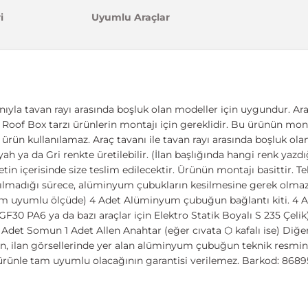
i
Uyumlu Araçlar
nıyla tavan rayı arasında boşluk olan modeller için uygundur. Ara
ıcı, Roof Box tarzı ürünlerin montajı için gereklidir. Bu ürünün mont
u ürün kullanılamaz. Araç tavanı ile tavan rayı arasında boşluk o
yah ya da Gri renkte üretilebilir. (İlan başlığında hangi renk yazd
n içerisinde size teslim edilecektir. Ürünün montajı basittir. Te
 yapılmadığı sürece, alüminyum çubukların kesilmesine gerek olma
tam uyumlu ölçüde) 4 Adet Alüminyum çubuğun bağlantı kiti. 4 A
GF30 PA6 ya da bazı araçlar için Elektro Statik Boyalı S 235 Çeli
 Adet Somun 1 Adet Allen Anahtar (eğer cıvata ⬡ kafalı ise) Diğ
n, ilan görsellerinde yer alan alüminyum çubuğun teknik resmini
r ürünle tam uyumlu olacağının garantisi verilemez. Barkod: 86