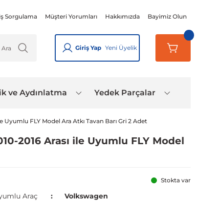
iş Sorgulama
Müşteri Yorumları
Hakkımızda
Bayimiz Olun
Giriş Yap
Yeni Üyelik
ik ve Aydınlatma
Yedek Parçalar
le Uyumlu FLY Model Ara Atkı Tavan Barı Gri 2 Adet
010-2016 Arası ile Uyumlu FLY Model
Stokta var
yumlu Araç
Volkswagen