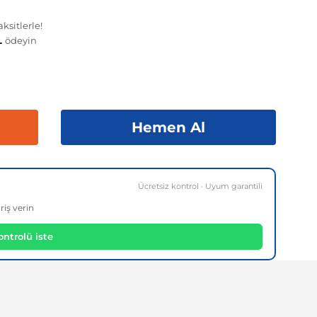
ksitlerle!
TL
ödeyin
Hemen Al
Ücretsiz kontrol · Uyum garantili
riş verin
ntrolü iste