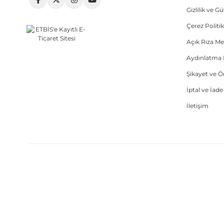
Gizlilik ve G
Çerez Politik
Açık Rıza Me
Aydınlatma 
Şikayet ve 
İptal ve İad
İletişim