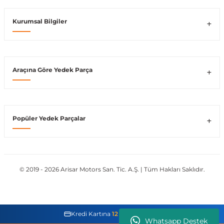
Vito W639
Kurumsal Bilgiler
shi
X-Class W470
Araçına Göre Yedek Parça
t
Popüler Yedek Parçalar
e
© 2019 - 2026 Arisar Motors San. Tic. A.Ş. | Tüm Hakları Saklıdır.
Kredi Kartına
12 Taksit İmkanı
Whatsapp Destek