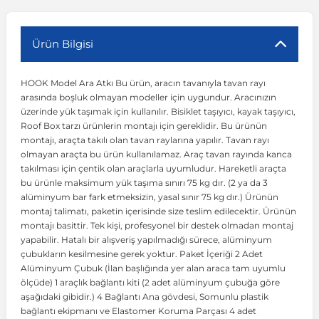
r
ç Aksesuarlar
ış Aksesuarlar
e Siren
aj & Şanzıman
Volkswagen Multivan
Corsa E 2014-2019
Audi TT
Suburban 2015-2020
Galaxy
Latitude
GLA Serisi W156
X7 Serisi
C6
Freemont
Pilot
Getz
Stonic
MX-6
NX Coupe
Peugeot 4007
Toyota Prius
Volvo XC60
Ürün Bilgisi
HOOK Model Ara Atkı Bu ürün, aracın tavanıyla tavan rayı
ve Kolçak Aparatları
pağı ve Ayna Sinyalleri
ar
ör
aim
Volkswagen Passat
Corsa F 2019 ve Sonrası
Tahoe 2000-2006
Grand C-Max
Master
GLA Serisi X156
Z Serisi
C8
Fullback
S2000
Grand Santa Fe
Venga
RX-8
Pathfinder
Peugeot 4008
Toyota Proace City
Volvo XC70
arasında boşluk olmayan modeller için uygundur. Aracınızın
üzerinde yük taşımak için kullanılır. Bisiklet taşıyıcı, kayak taşıyıcı,
Roof Box tarzı ürünlerin montajı için gereklidir. Bu ürünün
 Kılıf ve Yastık
apakları
esuarları
ve Parçaları
rünler
Volkswagen Polo
Crossland
TrailBlazer 2011 ve Sonrası
Ka
Megane 1 1995-2003
GLB Serisi X247
Cactus
Kartal
ZR-V
H1
XCeed
XC-3
Patrol
Peugeot 405
Toyota RAV4
Volvo XC90
montajı, araçta takılı olan tavan raylarına yapılır. Tavan rayı
olmayan araçta bu ürün kullanılamaz. Araç tavan rayında kanca
takılması için çentik olan araçlarla uyumludur. Hareketli araçta
ıtası
ı ve Parçaları
istemi
Volkswagen Scirocco
Crossland X
Trax 2013-2022
Kuga
Megane 2 2002-2008
GLC Serisi X243
Dispatch
Linea
H100
Primastar
Peugeot 406
Toyota Tacoma
bu ürünle maksimum yük taşıma sınırı 75 kg dır. (2 ya da 3
alüminyum bar fark etmeksizin, yasal sınır 75 kg dır.) Ürünün
montaj talimatı, paketin içerisinde size teslim edilecektir. Ürünün
o
gaj Ve Ara Atkı
şpiyel
mbası ve Parçaları
Volkswagen Sharan
Frontera
Trax 2023 ve Sonrası
Mondeo
Megane 3 2008-2016
GLC Serisi X253
DS4
Marea
H350
Primera
Peugeot 407
Toyota Venza
montajı basittir. Tek kişi, profesyonel bir destek olmadan montaj
yapabilir. Hatalı bir alışveriş yapılmadığı sürece, alüminyum
çubukların kesilmesine gerek yoktur. Paket İçeriği 2 Adet
su
sesuarları
Plaka, Bagaj Lambası
it
Volkswagen T-Cross
Grandland
Mustang
Megane 4 2016-2024
GLE Coupe Serisi C292
DS5
Mirafiori
i10
Pulsar
Peugeot 5008
Toyota Verso
Alüminyum Çubuk (İlan başlığında yer alan araca tam uyumlu
ölçüde) 1 araçlık bağlantı kiti (2 adet alüminyum çubuğa göre
aşağıdaki gibidir.) 4 Bağlantı Ana gövdesi, Somunlu plastik
 Dış Trim Parçaları
Volkswagen T-Roc
Grandland X
Puma
Modus
GLE Serisi W166
DS7
Palio
i20
Qashqai
Peugeot 508
Toyota Yaris
bağlantı ekipmanı ve Elastomer Koruma Parçası 4 adet