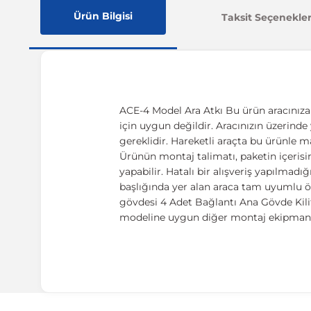
Ürün Bilgisi
Taksit Seçenekler
ACE-4 Model Ara Atkı Bu ürün aracınıza ö
için uygun değildir. Aracınızın üzerinde y
gereklidir. Hareketli araçta bu ürünle m
Ürünün montaj talimatı, paketin içerisin
yapabilir. Hatalı bir alışveriş yapılma
başlığında yer alan araca tam uyumlu öl
gövdesi 4 Adet Bağlantı Ana Gövde Kilitl
modeline uygun diğer montaj ekipmanla