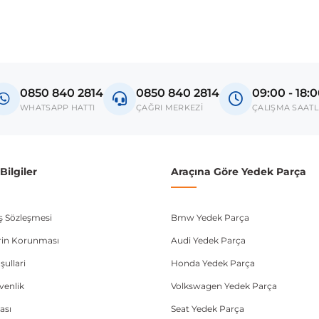
0850 840 2814
0850 840 2814
09:00 - 18:
WHATSAPP HATTI
ÇAĞRI MERKEZİ
ÇALIŞMA SAATL
ilgiler
Araçına Göre Yedek Parça
ış Sözleşmesi
Bmw Yedek Parça
lerin Korunması
Audi Yedek Parça
şullari
Honda Yedek Parça
üvenlik
Volkswagen Yedek Parça
ası
Seat Yedek Parça