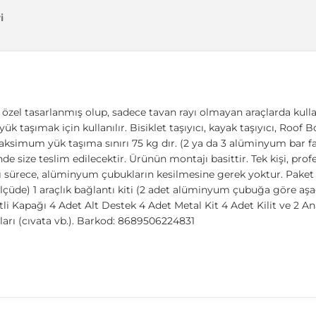
i
zel tasarlanmış olup, sadece tavan rayı olmayan araçlarda kullanıl
ük taşımak için kullanılır. Bisiklet taşıyıcı, kayak taşıyıcı, Roof 
aksimum yük taşıma sınırı 75 kg dır. (2 ya da 3 alüminyum bar fark
de size teslim edilecektir. Ürünün montajı basittir. Tek kişi, pr
dığı sürece, alüminyum çubukların kesilmesine gerek yoktur. Pake
çüde) 1 araçlık bağlantı kiti (2 adet alüminyum çubuğa göre aşağ
i Kapağı 4 Adet Alt Destek 4 Adet Metal Kit 4 Adet Kilit ve 2 Ana
rı (cıvata vb.). Barkod: 8689506224831