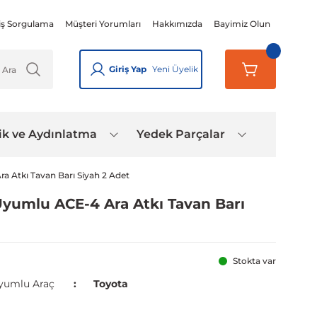
iş Sorgulama
Müşteri Yorumları
Hakkımızda
Bayimiz Olun
Giriş Yap
Yeni Üyelik
ik ve Aydınlatma
Yedek Parçalar
ra Atkı Tavan Barı Siyah 2 Adet
 Uyumlu ACE-4 Ara Atkı Tavan Barı
Stokta var
yumlu Araç
Toyota