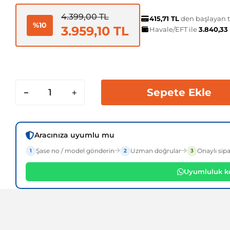
4.399,00 TL
415,71 TL
den başlayan ta
%10
3.959,10 TL
Havale/EFT ile
3.840,33
Sepete Ekle
Aracınıza uyumlu mu
Şase no / model gönderin
Uzman doğrular
Onaylı sipa
1
2
3
Uyumluluk ko