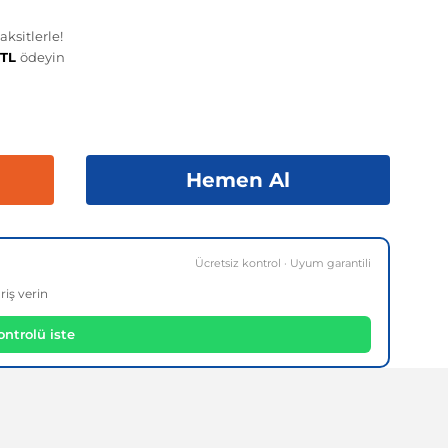
ksitlerle!
 TL
ödeyin
Hemen Al
Ücretsiz kontrol · Uyum garantili
riş verin
ntrolü iste